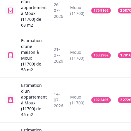
d'un
26-
appartement
Moux
07-
175 916
€
2 587
€
à Moux
(11700)
2026
(11700)
de
68
m2
Estimation
d'une
21-
maison
à
Moux
07-
103 298
€
1 781
€
Moux
(11700)
2026
(11700)
de
58
m2
Estimation
d'un
14-
appartement
Moux
07-
102 240
€
2 272
€
à Moux
(11700)
2026
(11700)
de
45
m2
Estimation