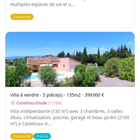
multiples espaces de vie et u...
Exclusivité
Villa à vendre - 5 pièce(s) - 135m2 - 399 000 €
Castelnau-d'aude
(
11700
)
Villa indépendante (135 m²) avec 3 chambres, 3 salles
d’eau, climatisation, piscine, garage et beau jardin (2100
m²) à Castelnau-d...
Exclusivité
Piscine