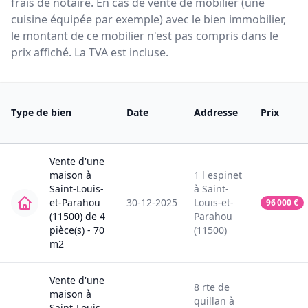
frais de notaire. En cas de vente de mobilier (une
cuisine équipée par exemple) avec le bien immobilier,
le montant de ce mobilier n'est pas compris dans le
prix affiché. La TVA est incluse.
Type de bien
Date
Addresse
Prix
Vente
d'une
maison
à
1
l espinet
Saint-Louis-
à
Saint-
et-Parahou
30-12-2025
Louis-et-
96 000
€
(11500)
de
4
Parahou
pièce(s) -
70
(11500)
m2
Vente
d'une
8
rte de
maison
à
quillan
à
Saint-Louis-