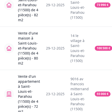
Saint-
et-Parahou
29-12-2025
73 990
€
Louis-et-
(11500)
de
4
Parahou
pièce(s) -
82
(11500)
m2
Vente
d'une
14
le
maison
à
village
à
Saint-Louis-
Saint-
et-Parahou
29-12-2025
100 500
€
Louis-et-
(11500)
de
4
Parahou
pièce(s) -
80
(11500)
m2
Vente
d'un
9016
av
appartement
francois
à
Saint-
mitterrand
Louis-et-
23-12-2025
à
Saint-
55 000
€
Parahou
Louis-et-
(11500)
de
4
Parahou
pièce(s) -
72
(11500)
m2