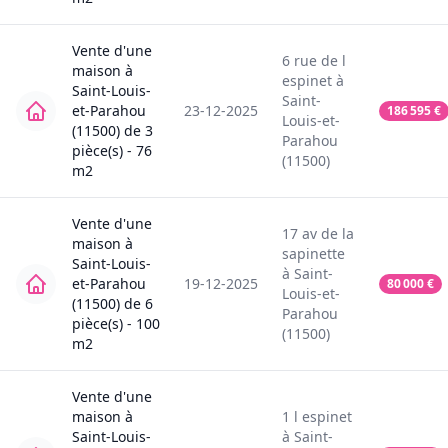
Vente
d'une
6
rue de l
maison
à
espinet
à
Saint-Louis-
Saint-
et-Parahou
23-12-2025
186 595
€
Louis-et-
(11500)
de
3
Parahou
pièce(s) -
76
(11500)
m2
Vente
d'une
17
av de la
maison
à
sapinette
Saint-Louis-
à
Saint-
et-Parahou
19-12-2025
80 000
€
Louis-et-
(11500)
de
6
Parahou
pièce(s) -
100
(11500)
m2
Vente
d'une
maison
à
1
l espinet
Saint-Louis-
à
Saint-