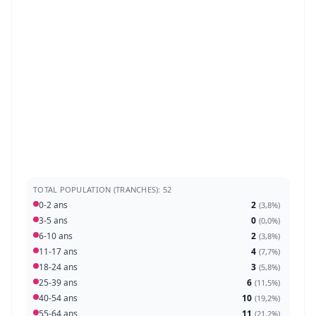
TOTAL POPULATION (TRANCHES): 52
0-2 ans
2
(
3,8%
)
3-5 ans
0
(
0,0%
)
6-10 ans
2
(
3,8%
)
11-17 ans
4
(
7,7%
)
18-24 ans
3
(
5,8%
)
25-39 ans
6
(
11,5%
)
40-54 ans
10
(
19,2%
)
55-64 ans
11
(
21,2%
)