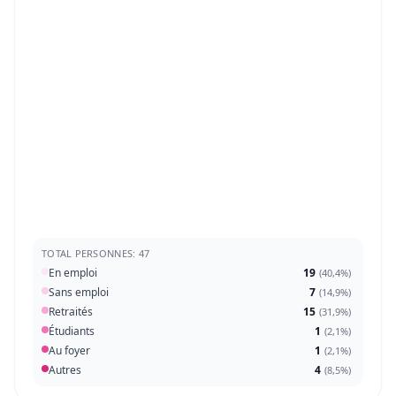
TOTAL PERSONNES: 47
En emploi
19
(
40,4%
)
Sans emploi
7
(
14,9%
)
Retraités
15
(
31,9%
)
Étudiants
1
(
2,1%
)
Au foyer
1
(
2,1%
)
Autres
4
(
8,5%
)