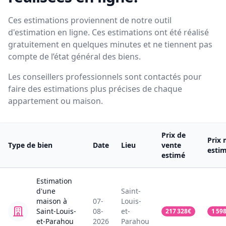
Ces estimations proviennent de notre outil
d'estimation en ligne. Ces estimations ont été réalisé
gratuitement en quelques minutes et ne tiennent pas
compte de l’état général des biens.
Les conseillers professionnels sont contactés pour
faire des estimations plus précises de chaque
appartement ou maison.
Prix de
Prix 
Type de bien
Date
Lieu
vente
esti
estimé
Estimation
d'une
Saint-
maison
à
07-
Louis-
Saint-Louis-
08-
et-
217 328
€
1 59
et-Parahou
2026
Parahou