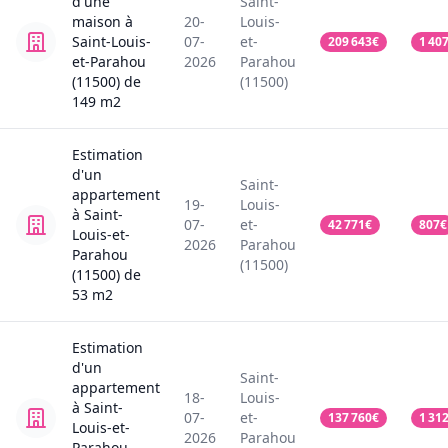
d'une
Saint-
maison
à
20-
Louis-
Saint-Louis-
07-
et-
209 643
€
1 40
et-Parahou
2026
Parahou
(11500)
de
(11500)
149
m2
Estimation
d'un
Saint-
appartement
19-
Louis-
à Saint-
07-
et-
42 771
€
807
€
Louis-et-
2026
Parahou
Parahou
(11500)
(11500)
de
53
m2
Estimation
d'un
Saint-
appartement
18-
Louis-
à Saint-
07-
et-
137 760
€
1 31
Louis-et-
2026
Parahou
Parahou