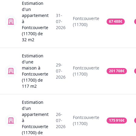
Estimation
d'un
appartement
31-
Fontcouverte
à
07-
67 488
€
(11700)
Fontcouverte
2026
(11700)
de
32
m2
Estimation
d'une
29-
maison
à
Fontcouverte
07-
201 708
€
Fontcouverte
(11700)
2026
(11700)
de
117
m2
Estimation
d'un
appartement
26-
Fontcouverte
à
07-
175 916
€
(11700)
Fontcouverte
2026
(11700)
de