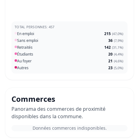
TOTAL PERSONNES: 457
En emploi
215
(
47,0%
)
Sans emploi
36
(
7,9%
)
Retraités
142
(
31,1%
)
Étudiants
20
(
4,4%
)
Au foyer
21
(
4,6%
)
Autres
23
(
5,0%
)
Commerces
Panorama des commerces de proximité
disponibles dans la commune.
Données commerces indisponibles.