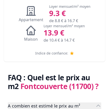
Loyer mensuel/m² moyen
9.3
€
Appartement
de
8.8
€ à
16.7
€
Loyer mensuel/m² moyen
13.9
€
Maison
de
10.4
€ à
14.7
€
Indice de confiance:
FAQ : Quel est le prix au
m2
Fontcouverte (11700)
?
A combien est estimé le prix au m²