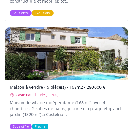
constructible et mobilier, tot...
Sous offre
Exclusivité
Maison à vendre - 5 pièce(s) - 168m2 - 280 000 €
Castelnau-d'aude
(
11700
)
Maison de village indépendante (168 m²) avec 4
chambres, 2 salles de bains, piscine et garage et grand
jardin (1320 m²) à Castelna...
Sous offre
Piscine