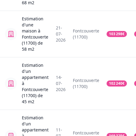
68
m2
Estimation
d'une
21-
maison
à
Fontcouverte
07-
103 298
€
Fontcouverte
(11700)
2026
(11700)
de
58
m2
Estimation
d'un
appartement
14-
Fontcouverte
à
07-
102 240
€
(11700)
Fontcouverte
2026
(11700)
de
45
m2
Estimation
d'un
appartement
11-
Fontcouverte
à
07-
169 325
€