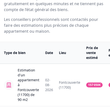
gratuitement en quelques minutes et ne tiennent pas
compte de l’état général des biens.
Les conseillers professionnels sont contactés pour
faire des estimations plus précises de chaque
appartement ou maison.
Prix de
Type de bien
Date
Lieu
vente
estimé
Estimation
d'un
appartement
02-
Fontcouverte
à
08-
157 050
€
(11700)
Fontcouverte
2026
(11700)
de
90
m2