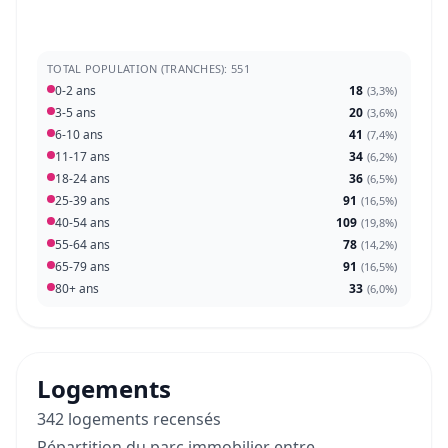
TOTAL POPULATION (TRANCHES): 551
0-2 ans
18
(
3,3%
)
3-5 ans
20
(
3,6%
)
6-10 ans
41
(
7,4%
)
11-17 ans
34
(
6,2%
)
18-24 ans
36
(
6,5%
)
25-39 ans
91
(
16,5%
)
40-54 ans
109
(
19,8%
)
55-64 ans
78
(
14,2%
)
65-79 ans
91
(
16,5%
)
80+ ans
33
(
6,0%
)
Logements
342 logements recensés
Répartition du parc immobilier entre