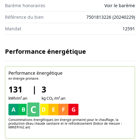
Barème honoraires
Voir le barème
Référence du bien
7501813226
(
20240229
)
Mandat
12591
Performance énergétique
Performance énergétique
en énergie primaire.
131
|
3
kWh/m².an
kg CO₂ /m².an
C
A
B
D
E
F
G
Consommations énergétiques (en énergie primaire) pour le chauffage, la
production d'eau chaude sanitaire et le refroidissement (Indice de mesure :
kWhEP/m2.an)