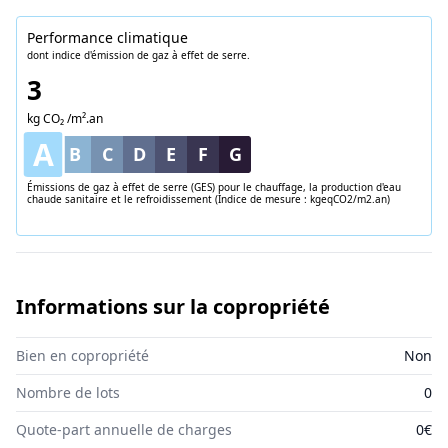
Performance climatique
dont indice d'émission de gaz à effet de serre.
3
kg CO₂ /m².an
A
B
C
D
E
F
G
Émissions de gaz à effet de serre (GES) pour le chauffage, la production d'eau
chaude sanitaire et le refroidissement (Indice de mesure : kgeqCO2/m2.an)
Informations sur la copropriété
Bien en copropriété
Non
Nombre de lots
0
Quote-part annuelle de charges
0€