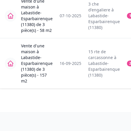
Vente
d'une
3
che
maison
à
d'engaliere
à
Labastide-
07-10-2025
Labastide-
Esparbairenque
Esparbairenque
(11380)
de
3
(11380)
pièce(s) -
58
m2
Vente
d'une
maison
à
15
rte de
Labastide-
carcassonne
à
Esparbairenque
16-09-2025
Labastide-
(11380)
de
3
Esparbairenque
pièce(s) -
157
(11380)
m2