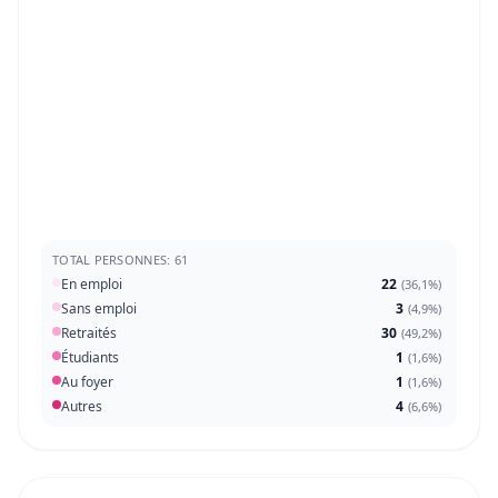
TOTAL PERSONNES: 61
En emploi
22
(
36,1%
)
Sans emploi
3
(
4,9%
)
Retraités
30
(
49,2%
)
Étudiants
1
(
1,6%
)
Au foyer
1
(
1,6%
)
Autres
4
(
6,6%
)