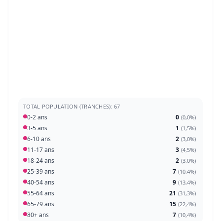
TOTAL POPULATION (TRANCHES): 67
0-2 ans
0
(
0,0%
)
3-5 ans
1
(
1,5%
)
6-10 ans
2
(
3,0%
)
11-17 ans
3
(
4,5%
)
18-24 ans
2
(
3,0%
)
25-39 ans
7
(
10,4%
)
40-54 ans
9
(
13,4%
)
55-64 ans
21
(
31,3%
)
65-79 ans
15
(
22,4%
)
80+ ans
7
(
10,4%
)