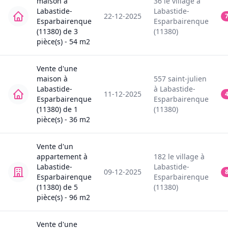
maison
à
36
le village
à
Labastide-
Labastide-
22-12-2025
Esparbairenque
Esparbairenque
(11380)
de
3
(11380)
pièce(s) -
54
m2
Vente
d'une
maison
à
557
saint-julien
Labastide-
à
Labastide-
11-12-2025
Esparbairenque
Esparbairenque
(11380)
de
1
(11380)
pièce(s) -
36
m2
Vente
d'un
appartement
à
182
le village
à
Labastide-
Labastide-
09-12-2025
8
Esparbairenque
Esparbairenque
(11380)
de
5
(11380)
pièce(s) -
96
m2
Vente
d'une