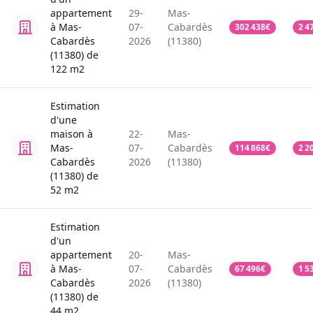
appartement
29-
Mas-
à Mas-
07-
Cabardès
302 438
€
2 4
Cabardès
2026
(11380)
(11380)
de
122
m2
Estimation
d'une
maison
à
22-
Mas-
Mas-
07-
Cabardès
114 868
€
2 2
Cabardès
2026
(11380)
(11380)
de
52
m2
Estimation
d'un
appartement
20-
Mas-
à Mas-
07-
Cabardès
67 496
€
1 5
Cabardès
2026
(11380)
(11380)
de
44
m2