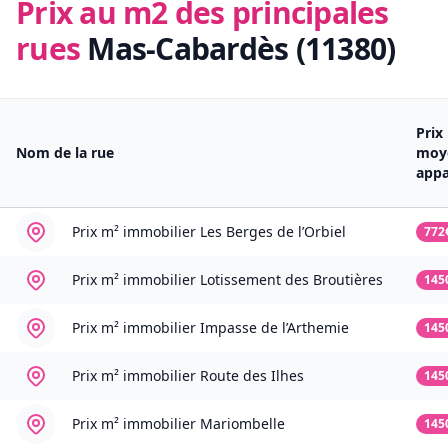
Prix au m2 des principales
rues
Mas-Cabardès (11380)
Prix
Nom de la rue
moy
app
Prix m² immobilier
Les Berges de l’Orbiel
772
Prix m² immobilier
Lotissement des Broutières
145
Prix m² immobilier
Impasse de l’Arthemie
145
Prix m² immobilier
Route des Ilhes
145
Prix m² immobilier
Mariombelle
145