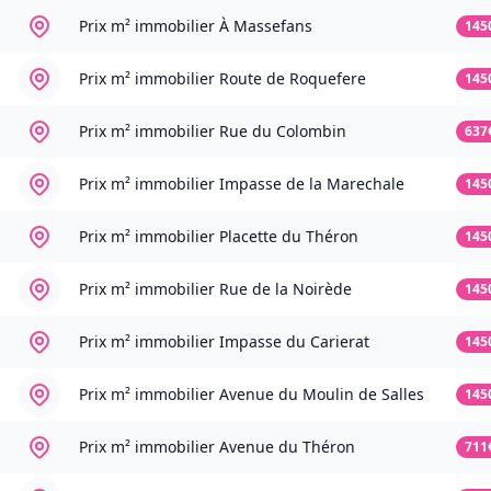
Prix m² immobilier
À Massefans
145
Prix m² immobilier
Route de Roquefere
145
Prix m² immobilier
Rue du Colombin
637
Prix m² immobilier
Impasse de la Marechale
145
Prix m² immobilier
Placette du Théron
145
Prix m² immobilier
Rue de la Noirède
145
Prix m² immobilier
Impasse du Carierat
145
Prix m² immobilier
Avenue du Moulin de Salles
145
Prix m² immobilier
Avenue du Théron
711