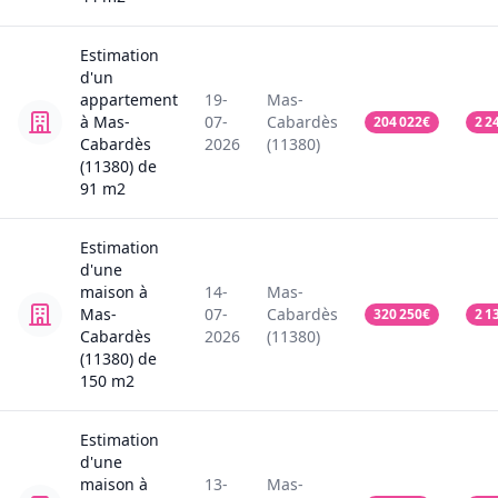
Estimation
d'un
appartement
19-
Mas-
à Mas-
07-
Cabardès
204 022
€
2 2
Cabardès
2026
(11380)
(11380)
de
91
m2
Estimation
d'une
maison
à
14-
Mas-
Mas-
07-
Cabardès
320 250
€
2 1
Cabardès
2026
(11380)
(11380)
de
150
m2
Estimation
d'une
maison
à
13-
Mas-