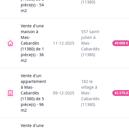
(11380)
pièce(s) -
54
m2
Vente
d'une
maison
à
557
saint-
Mas-
julien
à
Cabardès
11-12-2025
Mas-
49 000
€
(11380)
de
1
Cabardès
pièce(s) -
36
(11380)
m2
Vente
d'un
appartement
182
le
à
Mas-
village
à
Cabardès
09-12-2025
Mas-
82 270,6
(11380)
de
5
Cabardès
pièce(s) -
96
(11380)
m2
Vente
d'une