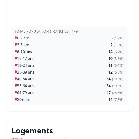
TOTAL POPULATION (TRANCHES): 179
0-2 ans
3
(
1,7%
)
3-5 ans
2
(
1,1%
)
6-10 ans
12
(
6,7%
)
11-17 ans
10
(
5,6%
)
18-24 ans
11
(
6,1%
)
25-39 ans
12
(
6,7%
)
40-54 ans
34
(
19,0%
)
55-64 ans
34
(
19,0%
)
65-79 ans
47
(
26,3%
)
80+ ans
14
(
7,8%
)
Logements