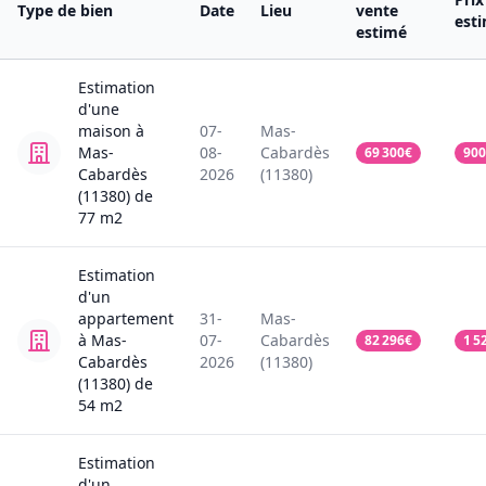
Type de bien
Date
Lieu
vente
est
estimé
Estimation
d'une
maison
à
07-
Mas-
Mas-
08-
Cabardès
69 300
€
900
Cabardès
2026
(11380)
(11380)
de
77
m2
Estimation
d'un
appartement
31-
Mas-
à Mas-
07-
Cabardès
82 296
€
1 5
Cabardès
2026
(11380)
(11380)
de
54
m2
Estimation
d'un