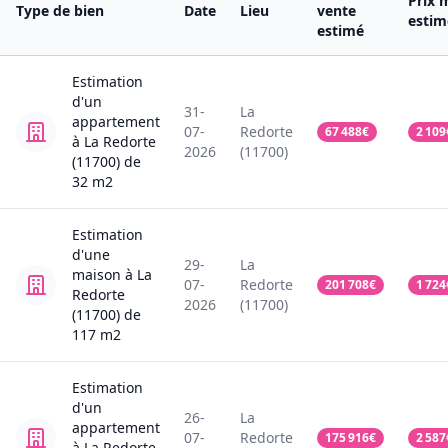
Prix 
Type de bien
Date
Lieu
vente
estim
estimé
Estimation
d'un
31-
La
appartement
07-
Redorte
67 488
€
2 109
à La Redorte
2026
(11700)
(11700)
de
32
m2
Estimation
d'une
29-
La
maison
à La
07-
Redorte
201 708
€
1 724
Redorte
2026
(11700)
(11700)
de
117
m2
Estimation
d'un
26-
La
appartement
07-
Redorte
175 916
€
2 587
à La Redorte