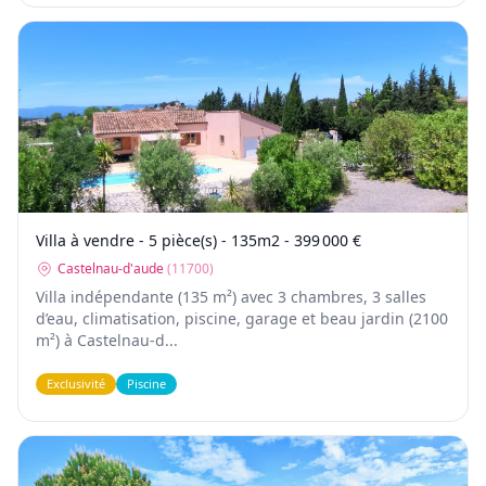
Villa à vendre - 5 pièce(s) - 135m2 - 399 000 €
Castelnau-d'aude
(
11700
)
Villa indépendante (135 m²) avec 3 chambres, 3 salles
d’eau, climatisation, piscine, garage et beau jardin (2100
m²) à Castelnau-d...
Exclusivité
Piscine