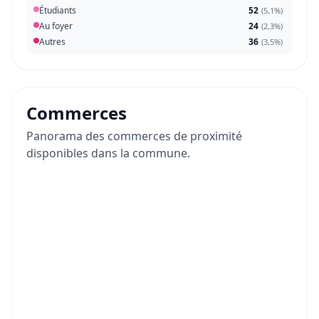
Étudiants
52
(
5,1%
)
Au foyer
24
(
2,3%
)
Autres
36
(
3,5%
)
Commerces
Panorama des commerces de proximité
disponibles dans la commune.