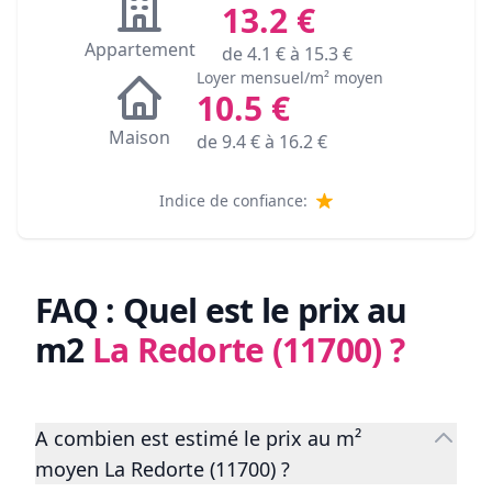
13.2
€
Appartement
de
4.1
€ à
15.3
€
Loyer mensuel/m² moyen
10.5
€
Maison
de
9.4
€ à
16.2
€
Indice de confiance:
FAQ : Quel est le prix au
m2
La Redorte (11700)
?
A combien est estimé le prix au m²
moyen La Redorte (11700) ?