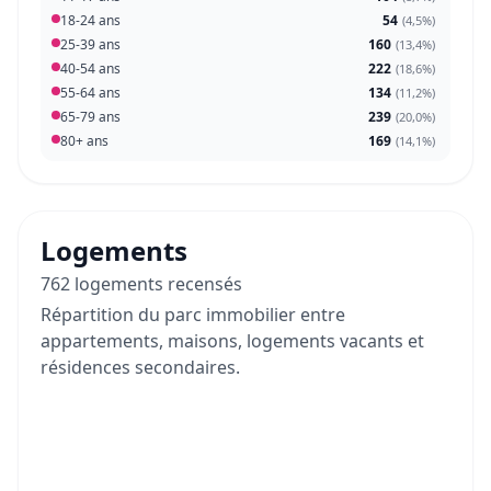
18-24 ans
54
(
4,5%
)
25-39 ans
160
(
13,4%
)
40-54 ans
222
(
18,6%
)
55-64 ans
134
(
11,2%
)
65-79 ans
239
(
20,0%
)
80+ ans
169
(
14,1%
)
Logements
762 logements recensés
Répartition du parc immobilier entre
appartements, maisons, logements vacants et
résidences secondaires.