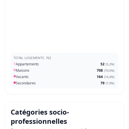
TOTAL LOGEMENTS: 762
Appartements
52
(
5,2%
)
Maisons
708
(
70,6%
)
Vacants
164
(
16,4%
)
Secondaires
79
(
7,9%
)
Catégories socio-
professionnelles