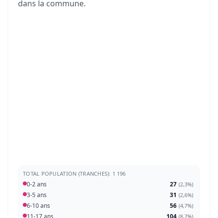
dans la commune.
TOTAL POPULATION (TRANCHES): 1 196
0-2 ans
27
(
2,3%
)
3-5 ans
31
(
2,6%
)
6-10 ans
56
(
4,7%
)
11-17 ans
104
(
8,7%
)