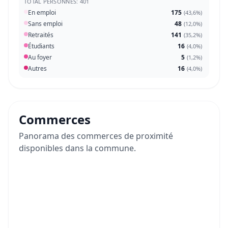
TOTAL PERSONNES: 401
En emploi
175
(
43,6%
)
Sans emploi
48
(
12,0%
)
Retraités
141
(
35,2%
)
Étudiants
16
(
4,0%
)
Au foyer
5
(
1,2%
)
Autres
16
(
4,0%
)
Commerces
Panorama des commerces de proximité
disponibles dans la commune.