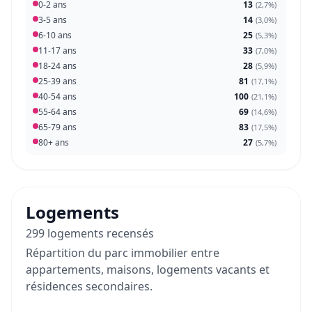
0-2 ans
13
(
2,7%
)
3-5 ans
14
(
3,0%
)
6-10 ans
25
(
5,3%
)
11-17 ans
33
(
7,0%
)
18-24 ans
28
(
5,9%
)
25-39 ans
81
(
17,1%
)
40-54 ans
100
(
21,1%
)
55-64 ans
69
(
14,6%
)
65-79 ans
83
(
17,5%
)
80+ ans
27
(
5,7%
)
Logements
299 logements recensés
Répartition du parc immobilier entre
appartements, maisons, logements vacants et
résidences secondaires.