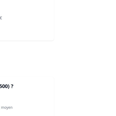
€
500)
?
² moyen