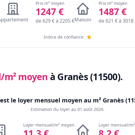
Prix m² moyen
Prix m² moyen
1247
€
1487
€
Appartement
Maison
de
629
€ à
2205
€
de
621
€ à
3018
Indice de confiance:
l/m² moyen
à Granès (11500)
.
 est le loyer mensuel moyen au m²
Granès (11
Estimation du loyer au
01 août 2026
.
Loyer mensuel/m² moyen
Loyer mensuel/m
11.3
€
8.2
€