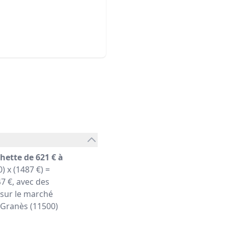
hette de 621 € à
) x (1487 €) =
7 €, avec des
 sur le marché
r Granès (11500)