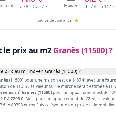
tement
Maison
de
8.3
€ à
22.7
€
de
2.4
€ à
14.1
€
Indice de confiance:
t le prix au m2
Granès (11500)
?
le prix au m² moyen Granès (11500) ?
nès (11500)
pour une maison est de 1487 €, avec une
fourc
ison de 110 ㎡, sa valeur sur le marché serait estimée à (110
yen au m² Granès (11500)
pour un appartement est de 124
9 € à 2205 €
. Ainsi pour un appartement de 72 ㎡, sa valeur
47 €) = 89753 euros.Suivez l'évolution du prix de l'immobilie