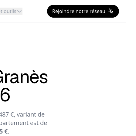
t outils
Rejoindre notre réseau
Granès
26
87 €, variant de
partement est de
5 €
.