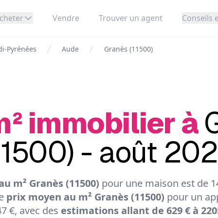
cheter
Vendre
Trouver un agent
Conseils e
di-Pyrénées
Aude
Granès (11500)
m² immobilier à
11500) - août 20
au m² Granès (11500)
pour une maison est de 14
Le
prix moyen au m² Granès (11500)
pour un ap
7 €, avec des
estimations allant de 629 € à 220