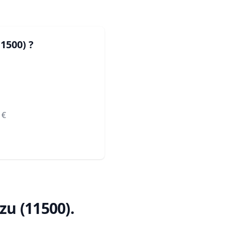
11500)
?
€
ézu (11500)
.