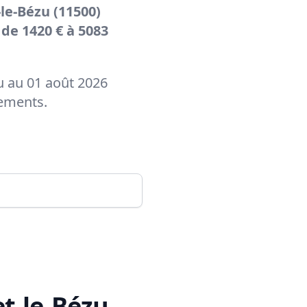
le-Bézu (11500)
 de 1420 € à 5083
zu au 01 août 2026
tements.
et-le-Bézu
.