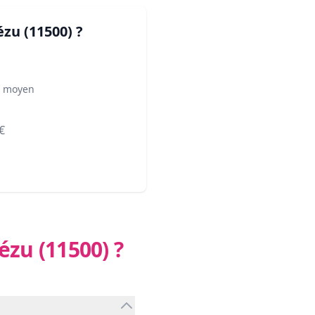
ézu (11500)
?
² moyen
€
Bézu (11500)
?