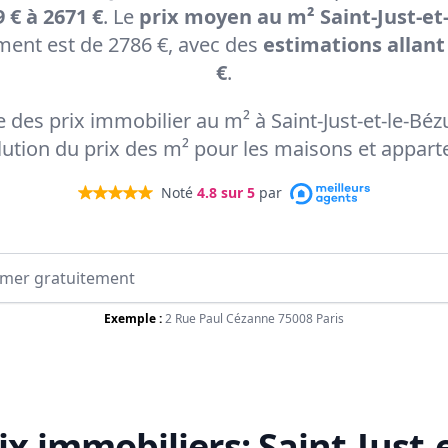
 € à 2671 €
. Le
prix moyen au m² Saint-Just-et-
ent est de 2786 €, avec des
estimations allant
€
.
te des prix immobilier au m² à Saint-Just-et-le-Bé
olution du prix des m² pour les maisons et appar
Noté
4.8
sur 5
par
Exemple :
2 Rue Paul Cézanne 75008 Paris
ix immobiliers:
Saint-Just-