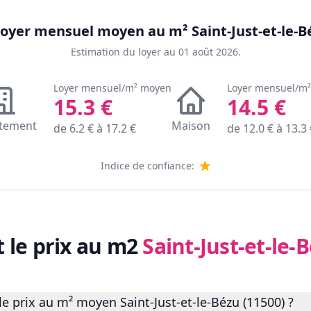
 loyer mensuel moyen au m²
Saint-Just-et-le-B
Estimation du loyer au
01 août 2026
.
Loyer mensuel/m² moyen
Loyer mensuel/m
15.3
€
14.5
€
tement
Maison
de
6.2
€ à
17.2
€
de
12.0
€ à
13.3
Indice de confiance:
t le prix au m2
Saint-Just-et-le-
e prix au m² moyen Saint-Just-et-le-Bézu (11500) ?