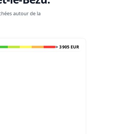
rchées autour de la
>
3 905 EUR