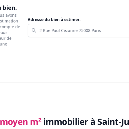
u bien.
ous avons
Adresse du bien à estimer:
estimation
s compte de
 vous
eur de
 une
x moyen m²
immobilier
à Saint-J