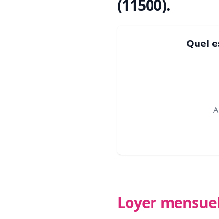
(11500)
.
Quel e
A
Loyer mensue