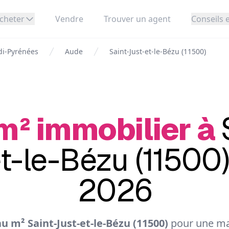
cheter
Vendre
Trouver un agent
Conseils e
di-Pyrénées
Aude
Saint-Just-et-le-Bézu (11500)
m² immobilier à
t-le-Bézu (11500)
2026
u m² Saint-Just-et-le-Bézu (11500)
pour une ma