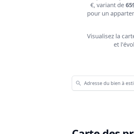
€, variant de
659
pour un appartem
Visualisez la car
et l'év
Carte des pr