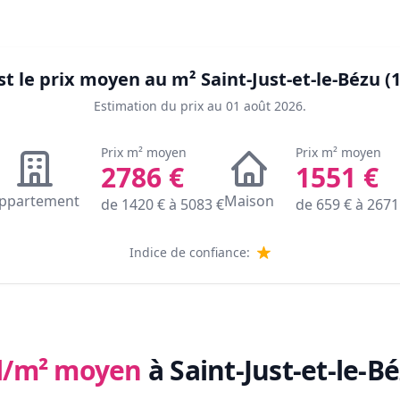
st le prix moyen au m²
Saint-Just-et-le-Bézu (
Estimation du prix au
01 août 2026
.
Prix m² moyen
Prix m² moyen
2786
€
1551
€
ppartement
Maison
de
1420
€ à
5083
€
de
659
€ à
2671
Indice de confiance:
l/m² moyen
à Saint-Just-et-le-B