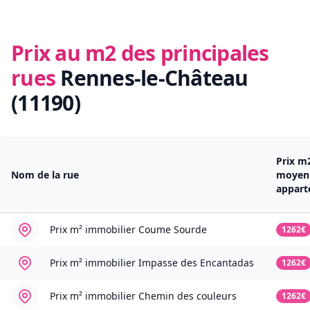
Prix au m2 des principales
rues
Rennes-le-Château
(11190)
Prix m
Nom de la rue
moyen
appar
Prix m² immobilier
Coume Sourde
1262€
Prix m² immobilier
Impasse des Encantadas
1262€
Prix m² immobilier
Chemin des couleurs
1262€