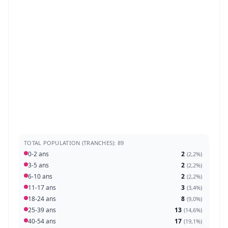
TOTAL POPULATION (TRANCHES): 89
0-2 ans
2
(
2,2%
)
3-5 ans
2
(
2,2%
)
6-10 ans
2
(
2,2%
)
11-17 ans
3
(
3,4%
)
18-24 ans
8
(
9,0%
)
25-39 ans
13
(
14,6%
)
40-54 ans
17
(
19,1%
)