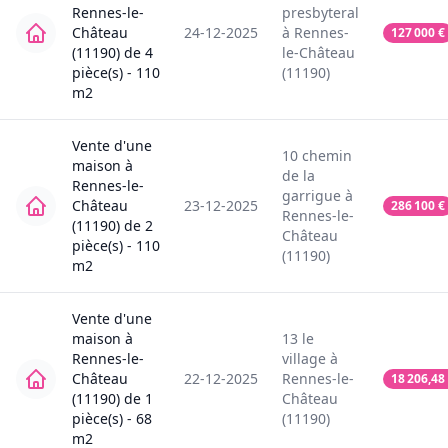
Rennes-le-
presbyteral
Château
24-12-2025
à
Rennes-
127 000
€
(11190)
de
4
le-Château
pièce(s) -
110
(11190)
m2
Vente
d'une
10
chemin
maison
à
de la
Rennes-le-
garrigue
à
Château
23-12-2025
286 100
€
Rennes-le-
(11190)
de
2
Château
pièce(s) -
110
(11190)
m2
Vente
d'une
maison
à
13
le
Rennes-le-
village
à
Château
22-12-2025
Rennes-le-
18 206,48
(11190)
de
1
Château
pièce(s) -
68
(11190)
m2