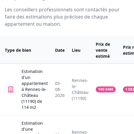
Les conseillers professionnels sont contactés pour
faire des estimations plus précises de chaque
appartement ou maison.
Prix de
Prix 
Type de bien
Date
Lieu
vente
esti
estimé
Estimation
d'un
Rennes-
appartement
05-
le-
à Rennes-le-
08-
180 348
€
1 58
Château
Château
2026
(11190)
(11190)
de
114
m2
Estimation
d'une
Rennes-