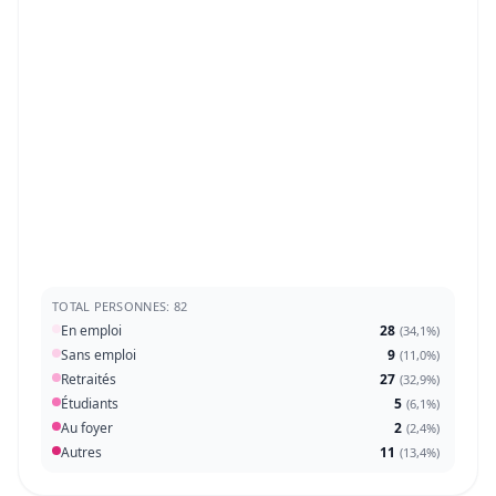
TOTAL PERSONNES: 82
En emploi
28
(
34,1%
)
Sans emploi
9
(
11,0%
)
Retraités
27
(
32,9%
)
Étudiants
5
(
6,1%
)
Au foyer
2
(
2,4%
)
Autres
11
(
13,4%
)