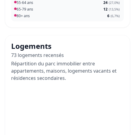
55-64 ans
24
(
27,0%
)
65-79 ans
12
(
13,5%
)
80+ ans
6
(
6,7%
)
Logements
73 logements recensés
Répartition du parc immobilier entre
appartements, maisons, logements vacants et
résidences secondaires.