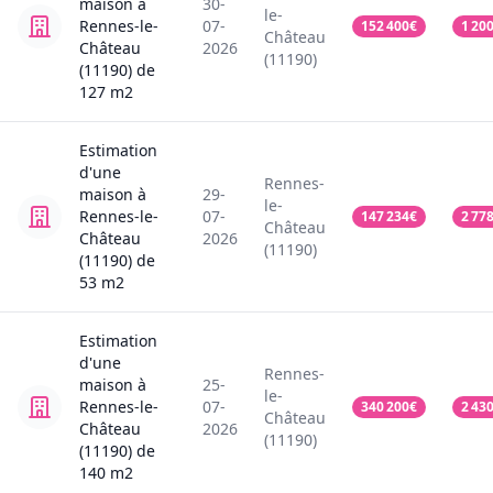
maison
à
30-
le-
Rennes-le-
07-
152 400
€
1 20
Château
Château
2026
(11190)
(11190)
de
127
m2
Estimation
d'une
Rennes-
maison
à
29-
le-
Rennes-le-
07-
147 234
€
2 77
Château
Château
2026
(11190)
(11190)
de
53
m2
Estimation
d'une
Rennes-
maison
à
25-
le-
Rennes-le-
07-
340 200
€
2 43
Château
Château
2026
(11190)
(11190)
de
140
m2