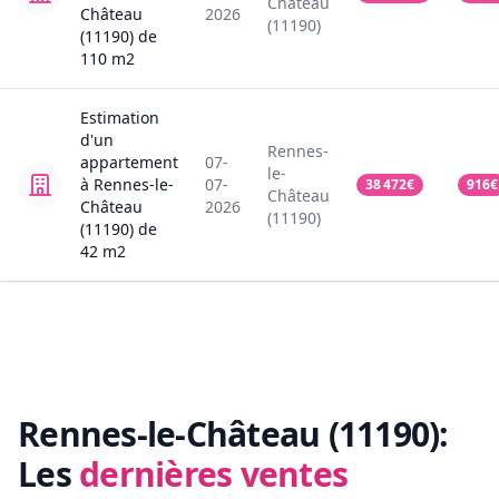
Château
Château
2026
(11190)
(11190)
de
110
m2
Estimation
d'un
Rennes-
appartement
07-
le-
à Rennes-le-
07-
38 472
€
916
€
Château
Château
2026
(11190)
(11190)
de
42
m2
Rennes-le-Château (11190):
Les
dernières ventes