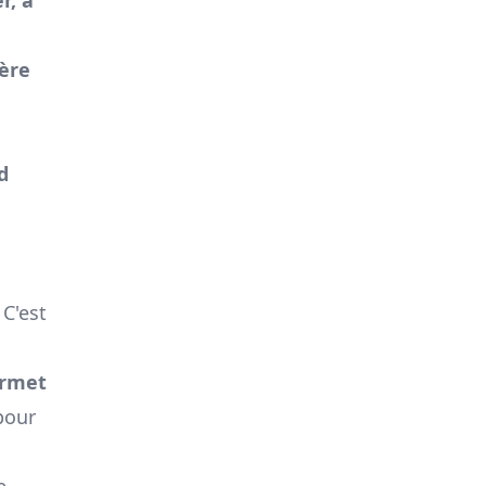
ère
d
C'est
ermet
 pour
e