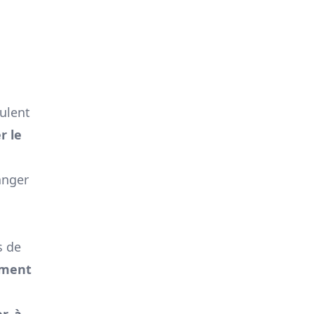
culent
r le
anger
s de
ument
r, à