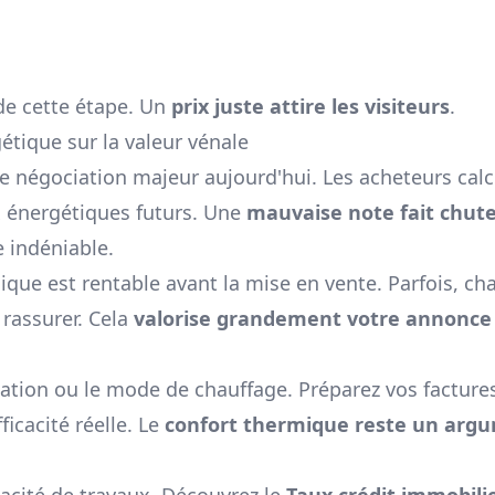
 de cette étape. Un
prix juste attire les visiteurs
.
tique sur la valeur vénale
de négociation majeur aujourd'hui. Les acheteurs cal
x énergétiques futurs. Une
mauvaise note fait chute
e indéniable.
ique est rentable avant la mise en vente. Parfois, ch
 rassurer. Cela
valorise grandement votre annonce
olation ou le mode de chauffage. Préparez vos facture
icacité réelle. Le
confort thermique reste un arg
pacité de travaux. Découvrez le
Taux crédit immobilie