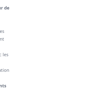
ur de
les
ont
c les
ation
nts