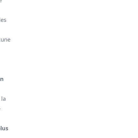
des
cune
en
 la
e
lus