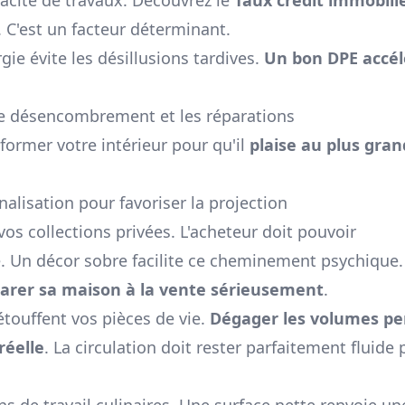
. C'est un facteur déterminant.
gie évite les désillusions tardives.
Un bon DPE accél
r le désencombrement et les réparations
nsformer votre intérieur pour qu'il
plaise au plus gran
isation pour favoriser la projection
vos collections privées. L'acheteur doit pouvoir
. Un décor sobre facilite ce cheminement psychique. 
arer sa maison à la vente sérieusement
.
étouffent vos pièces de vie.
Dégager les volumes p
réelle
. La circulation doit rester parfaitement fluide
s de travail culinaires. Une surface nette renvoie un