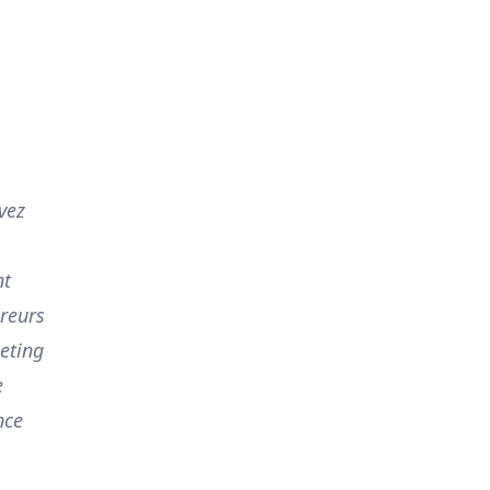
vez
nt
éreurs
keting
e
nce