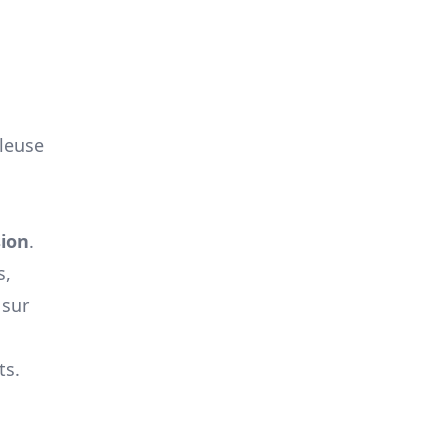
.
uleuse
sion
.
s,
 sur
ts.