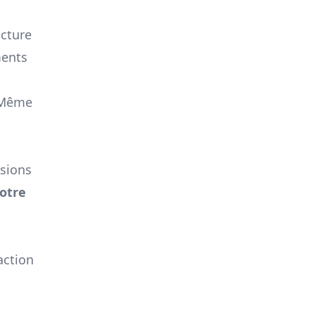
acture
ments
 Même
nsions
otre
action