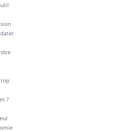
util
ssion
ndater
mbre
trop
es ?
leur
onomie