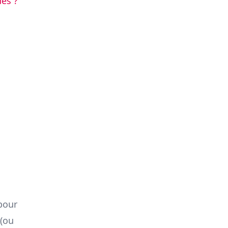
ues ?
pour
 (ou