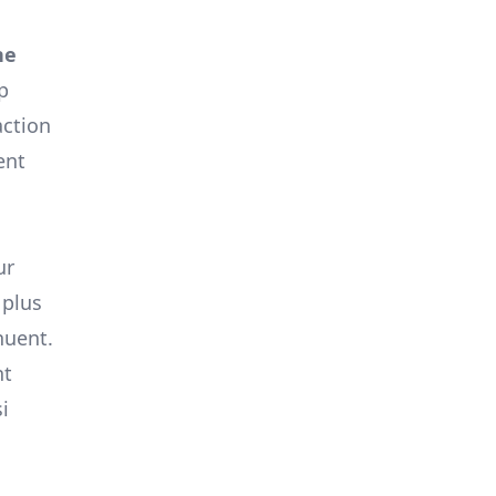
ne
p
action
ent
ur
 plus
nuent.
nt
i