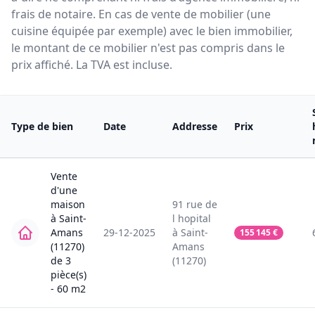
frais de notaire. En cas de vente de mobilier (une
cuisine équipée par exemple) avec le bien immobilier,
le montant de ce mobilier n'est pas compris dans le
prix affiché. La TVA est incluse.
Type de bien
Date
Addresse
Prix
Vente
d'une
maison
91
rue de
à
Saint-
l hopital
Amans
29-12-2025
à
Saint-
155 145
€
(11270)
Amans
de
3
(11270)
pièce(s)
-
60
m2