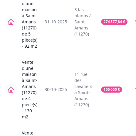
d'une
maison
3
las
à
Saint-
planos
à
Amans
31-10-2025
Saint-
274 577,84
€
(11270)
Amans
de
5
(11270)
pièce(s)
-
92
m2
Vente
d'une
maison
11
rue
à
Saint-
des
Amans
cavaliers
30-10-2025
105 000
€
(11270)
à
Saint-
de
4
Amans
pièce(s)
(11270)
-
130
m2
Vente