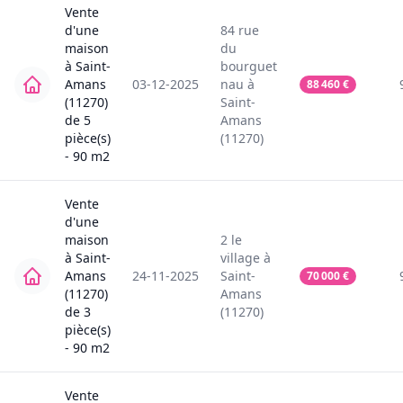
Vente
d'une
84
rue
maison
du
à
Saint-
bourguet
Amans
03-12-2025
nau
à
88 460
€
(11270)
Saint-
de
5
Amans
pièce(s)
(11270)
-
90
m2
Vente
d'une
maison
2
le
à
Saint-
village
à
Amans
24-11-2025
Saint-
70 000
€
(11270)
Amans
de
3
(11270)
pièce(s)
-
90
m2
Vente