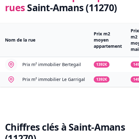
rues
Saint-Amans (11270)
Prix
Prix m2
m2
Nom de la rue
moyen
mo
appartement
mai
Prix m² immobilier
Bertegail
1392€
14
Prix m² immobilier
Le Garrigal
1392€
14
Chiffres clés à
Saint-Amans
(11270)