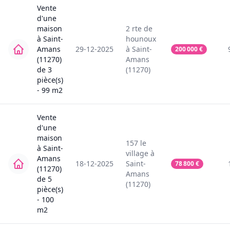
Vente
d'une
maison
2
rte de
à
Saint-
hounoux
Amans
29-12-2025
à
Saint-
200 000
€
(11270)
Amans
de
3
(11270)
pièce(s)
-
99
m2
Vente
d'une
maison
157
le
à
Saint-
village
à
Amans
18-12-2025
Saint-
78 800
€
(11270)
Amans
de
5
(11270)
pièce(s)
-
100
m2