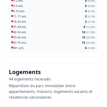
0-2 ans
0
(
0,0%
)
3-5 ans
0
(
0,0%
)
6-10 ans
4
(
6,3%
)
11-17 ans
2
(
3,1%
)
18-24 ans
2
(
3,1%
)
25-39 ans
8
(
12,5%
)
40-54 ans
14
(
21,9%
)
55-64 ans
13
(
20,3%
)
65-79 ans
15
(
23,4%
)
80+ ans
6
(
9,4%
)
Logements
44 logements recensés
Répartition du parc immobilier entre
appartements, maisons, logements vacants et
résidences secondaires.