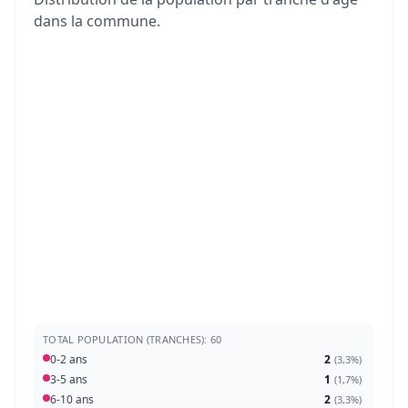
dans la commune.
TOTAL POPULATION (TRANCHES): 60
0-2 ans
2
(
3,3%
)
3-5 ans
1
(
1,7%
)
6-10 ans
2
(
3,3%
)