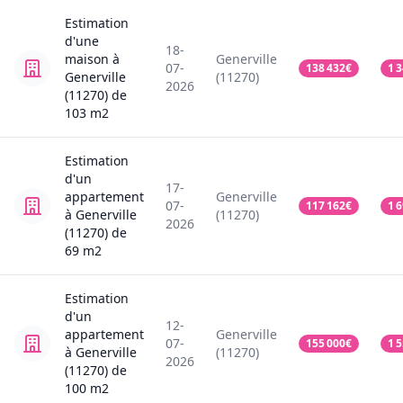
Estimation
d'une
18-
maison
à
Generville
07-
138 432
€
1 
Generville
(11270)
2026
(11270)
de
103
m2
Estimation
d'un
17-
appartement
Generville
07-
117 162
€
1 
à Generville
(11270)
2026
(11270)
de
69
m2
Estimation
d'un
12-
appartement
Generville
07-
155 000
€
1 
à Generville
(11270)
2026
(11270)
de
100
m2