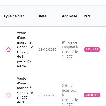
Type de bien
Date
Addresse
Prix
Vente
d'une
maison
à
91
rue de
Generville
l hopital
à
29-12-2025
155 145
€
(11270)
Generville
de
3
(11270)
pièce(s) -
60
m2
Vente
d'une
2
rte de
maison
à
hounoux
Generville
29-12-2025
à
200 000
€
(11270)
Generville
de
3
(11270)