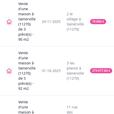
Vente
d'une
maison
à
2
le
Generville
village
à
24-11-2025
70 000
€
(11270)
Generville
de
3
(11270)
pièce(s) -
90
m2
Vente
d'une
maison
à
3
las
Generville
planos
à
31-10-2025
274 577,84
€
(11270)
Generville
de
5
(11270)
pièce(s) -
92
m2
Vente
d'une
11
rue
maison
à
des