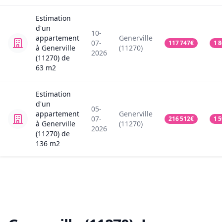
Estimation
d'un
10-
appartement
Generville
07-
117 747
€
1 
à Generville
(11270)
2026
(11270)
de
63
m2
Estimation
d'un
05-
appartement
Generville
07-
216 512
€
1 
à Generville
(11270)
2026
(11270)
de
136
m2