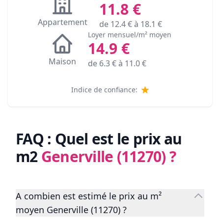
11.8
€
Appartement
de
12.4
€ à
18.1
€
Loyer mensuel/m² moyen
14.9
€
Maison
de
6.3
€ à
11.0
€
Indice de confiance:
FAQ : Quel est le prix au
m2
Generville (11270)
?
A combien est estimé le prix au m²
moyen Generville (11270) ?