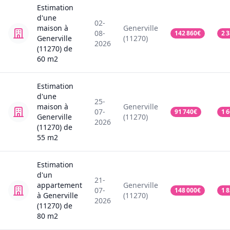
Estimation
d'une
02-
maison
à
Generville
08-
142 860
€
2 
Generville
(11270)
2026
(11270)
de
60
m2
Estimation
d'une
25-
maison
à
Generville
07-
91 740
€
1 
Generville
(11270)
2026
(11270)
de
55
m2
Estimation
d'un
21-
appartement
Generville
07-
148 000
€
1 
à Generville
(11270)
2026
(11270)
de
80
m2