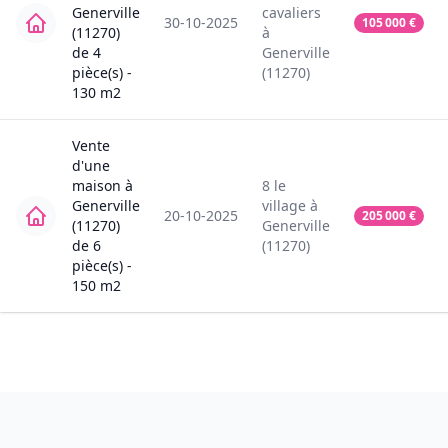
Generville
cavaliers
30-10-2025
105 000
€
(11270)
à
de
4
Generville
pièce(s) -
(11270)
130
m2
Vente
d'une
maison
à
8
le
Generville
village
à
20-10-2025
205 000
€
(11270)
Generville
de
6
(11270)
pièce(s) -
150
m2