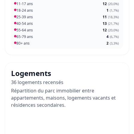
11-17 ans
12
(
20,0%
)
18-24 ans
1
(
1,7%
)
25-39 ans
11
(
18,3%
)
40-54 ans
13
(
21,7%
)
55-64 ans
12
(
20,0%
)
65-79 ans
4
(
6,7%
)
80+ ans
2
(
3,3%
)
Logements
36 logements recensés
Répartition du parc immobilier entre
appartements, maisons, logements vacants et
résidences secondaires.