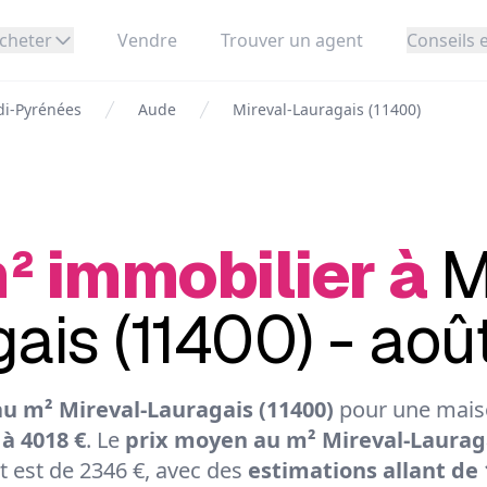
cheter
Vendre
Trouver un agent
Conseils e
di-Pyrénées
Aude
Mireval-Lauragais (11400)
² immobilier à
M
ais (11400) - ao
u m² Mireval-Lauragais (11400)
pour une maiso
 à 4018 €
. Le
prix moyen au m² Mireval-Lauraga
 est de 2346 €, avec des
estimations allant de 