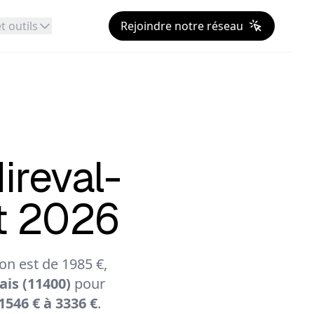
t outils
Rejoindre notre réseau
ireval-
ût 2026
n est de 1985 €,
is (11400)
pour
1546 € à 3336 €
.