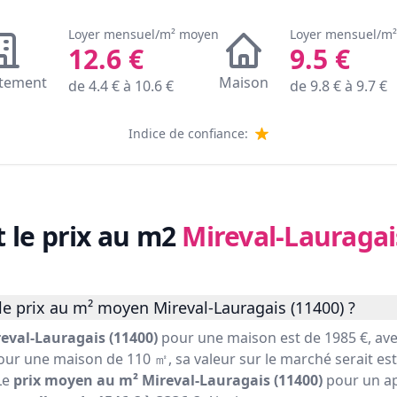
Loyer mensuel/m² moyen
Loyer mensuel/m
12.6
€
9.5
€
tement
Maison
de
4.4
€ à
10.6
€
de
9.8
€ à
9.7
€
Indice de confiance:
t le prix au m2
Mireval-Lauragai
e prix au m² moyen Mireval-Lauragais (11400) ?
eval-Lauragais (11400)
pour une maison est de 1985 €, av
pour une maison de 110 ㎡, sa valeur sur le marché serait est
Le
prix moyen au m² Mireval-Lauragais (11400)
pour un a