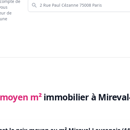
s compte de
 vous
eur de
 une
x moyen m²
immobilier
à Mireval