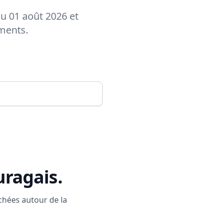
au 01 août 2026 et
ements.
uragais
.
rchées autour de la