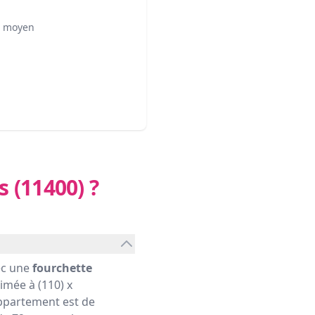
² moyen
s (11400)
?
ec une
fourchette
imée à (110) x
ppartement est de