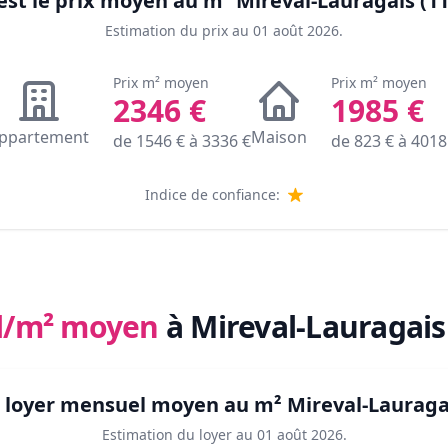
est le prix moyen au m²
Mireval-Lauragais (1
Estimation du prix au
01 août 2026
.
Prix m² moyen
Prix m² moyen
2346
€
1985
€
ppartement
Maison
de
1546
€ à
3336
€
de
823
€ à
4018
Indice de confiance:
l/m² moyen
à Mireval-Lauragais
e loyer mensuel moyen au m²
Mireval-Lauraga
Estimation du loyer au
01 août 2026
.