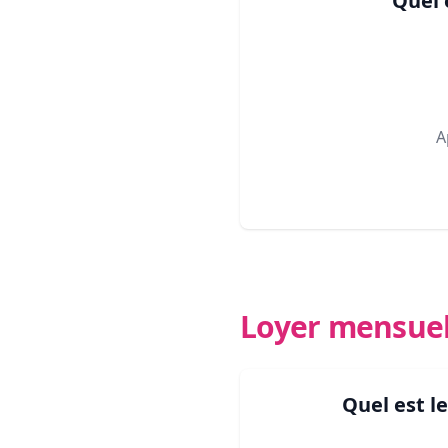
Quel 
A
Loyer mensue
Quel est l