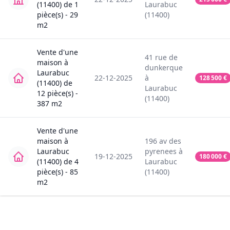
(11400)
de
1
Laurabuc
pièce(s) -
29
(11400)
m2
Vente
d'une
41
rue de
maison
à
dunkerque
Laurabuc
22-12-2025
à
128 500
€
(11400)
de
Laurabuc
12
pièce(s) -
(11400)
387
m2
Vente
d'une
maison
à
196
av des
Laurabuc
pyrenees
à
19-12-2025
180 000
€
(11400)
de
4
Laurabuc
pièce(s) -
85
(11400)
m2