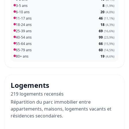
3-5 ans
8
(
1,9%
)
6-10 ans
20
(
4,8%
)
11-17 ans
46
(
11,1%
)
18-24 ans
18
(
4,3%
)
25-39 ans
69
(
16,6%
)
40-54 ans
99
(
23,9%
)
55-64 ans
66
(
15,9%
)
65-79 ans
60
(
14,5%
)
80+ ans
19
(
4,6%
)
Logements
219 logements recensés
Répartition du parc immobilier entre
appartements, maisons, logements vacants et
résidences secondaires.