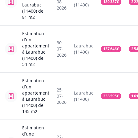
08-
180 387
€
2 2
Laurabuc
(11400)
2026
(11400)
de
81
m2
Estimation
d'un
30-
appartement
Laurabuc
07-
137 646
€
2 5
à Laurabuc
(11400)
2026
(11400)
de
54
m2
Estimation
d'un
25-
appartement
Laurabuc
07-
233 595
€
1 6
à Laurabuc
(11400)
2026
(11400)
de
145
m2
Estimation
d'une
22-