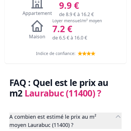
9.9
€
Appartement
de
8.9
€ à
16.2
€
Loyer mensuel/m² moyen
7.2
€
Maison
de
6.5
€ à
16.0
€
Indice de confiance:
FAQ : Quel est le prix au
m2
Laurabuc (11400)
?
A combien est estimé le prix au m²
moyen Laurabuc (11400) ?