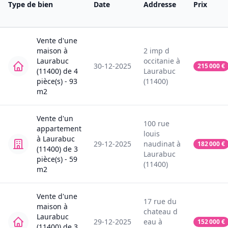
Type de bien
Date
Addresse
Prix
Vente
d'une
maison
à
2
imp d
Laurabuc
occitanie
à
30-12-2025
215 000
€
(11400)
de
4
Laurabuc
pièce(s) -
93
(11400)
m2
Vente
d'un
100
rue
appartement
louis
à
Laurabuc
29-12-2025
naudinat
à
182 000
€
(11400)
de
3
Laurabuc
pièce(s) -
59
(11400)
m2
Vente
d'une
17
rue du
maison
à
chateau d
Laurabuc
29-12-2025
eau
à
152 000
€
(11400)
de
3