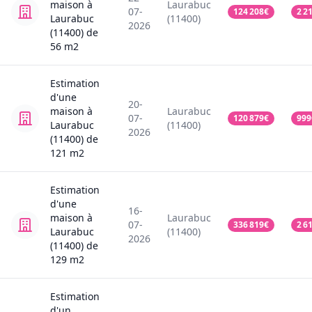
maison
à
Laurabuc
07-
124 208
€
2 2
Laurabuc
(11400)
2026
(11400)
de
56
m2
Estimation
d'une
20-
maison
à
Laurabuc
07-
120 879
€
999
Laurabuc
(11400)
2026
(11400)
de
121
m2
Estimation
d'une
16-
maison
à
Laurabuc
07-
336 819
€
2 6
Laurabuc
(11400)
2026
(11400)
de
129
m2
Estimation
d'un