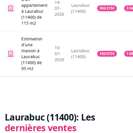
14-
appartement
Laurabuc
07-
384 215
€
3 3
à Laurabuc
(11400)
2026
(11400)
de
115
m2
Estimation
d'une
10-
maison
à
Laurabuc
07-
160 075
€
1 6
Laurabuc
(11400)
2026
(11400)
de
95
m2
Laurabuc (11400):
Les
dernières ventes