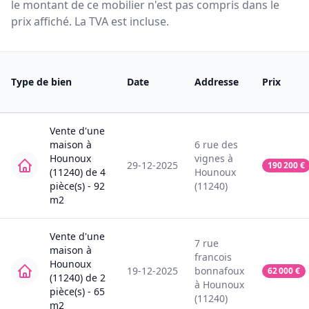
le montant de ce mobilier n'est pas compris dans le
prix affiché. La TVA est incluse.
Type de bien
Date
Addresse
Prix
Vente
d'une
maison
à
6
rue des
Hounoux
vignes
à
29-12-2025
190 200
€
(11240)
de
4
Hounoux
pièce(s) -
92
(11240)
m2
Vente
d'une
7
rue
maison
à
francois
Hounoux
19-12-2025
bonnafoux
62 000
€
(11240)
de
2
à
Hounoux
pièce(s) -
65
(11240)
m2