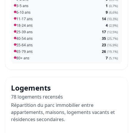
3-5 ans
1
(
0,7%
)
6-10 ans
9
(
6,6%
)
11-17 ans
14
(
10,3%
)
18-24 ans
4
(
2,9%
)
25-39 ans
17
(
12,5%
)
40-54 ans
35
(
25,7%
)
55-64 ans
23
(
16,9%
)
65-79 ans
26
(
19,1%
)
80+ ans
7
(
5,1%
)
Logements
78 logements recensés
Répartition du parc immobilier entre
appartements, maisons, logements vacants et
résidences secondaires.