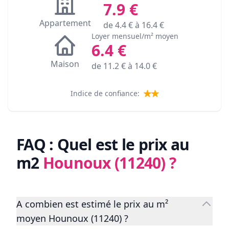
7.9
€
Appartement
de
4.4
€ à
16.4
€
Loyer mensuel/m² moyen
6.4
€
Maison
de
11.2
€ à
14.0
€
Indice de confiance:
FAQ : Quel est le prix au
m2
Hounoux (11240)
?
A combien est estimé le prix au m²
moyen Hounoux (11240) ?