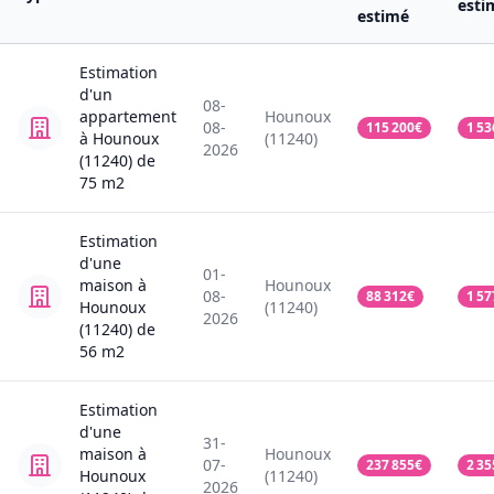
esti
estimé
Estimation
d'un
08-
appartement
Hounoux
08-
115 200
€
1 53
à Hounoux
(11240)
2026
(11240)
de
75
m2
Estimation
d'une
01-
maison
à
Hounoux
08-
88 312
€
1 57
Hounoux
(11240)
2026
(11240)
de
56
m2
Estimation
d'une
31-
maison
à
Hounoux
07-
237 855
€
2 35
Hounoux
(11240)
2026