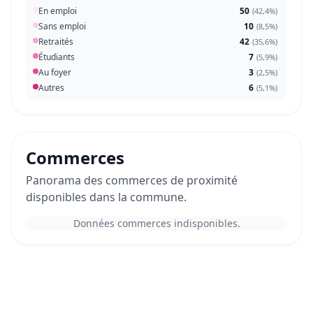
En emploi
50
(
42,4%
)
Sans emploi
10
(
8,5%
)
Retraités
42
(
35,6%
)
Étudiants
7
(
5,9%
)
Au foyer
3
(
2,5%
)
Autres
6
(
5,1%
)
Commerces
Panorama des commerces de proximité
disponibles dans la commune.
Données commerces indisponibles.