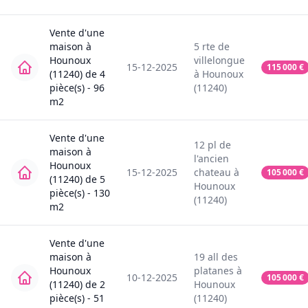
Vente
d'une
maison
à
5
rte de
Hounoux
villelongue
15-12-2025
115 000
€
(11240)
de
4
à
Hounoux
pièce(s) -
96
(11240)
m2
Vente
d'une
12
pl de
maison
à
l'ancien
Hounoux
15-12-2025
chateau
à
105 000
€
(11240)
de
5
Hounoux
pièce(s) -
130
(11240)
m2
Vente
d'une
maison
à
19
all des
Hounoux
platanes
à
10-12-2025
105 000
€
(11240)
de
2
Hounoux
pièce(s) -
51
(11240)