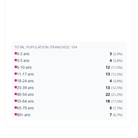
TOTAL POPULATION (TRANCHES): 104
0-2 ans
3
(
2,9%
)
3-5 ans
4
(
3,8%
)
6-10 ans
12
(
11,5%
)
11-17 ans
13
(
12,5%
)
18-24 ans
4
(
3,8%
)
25-39 ans
13
(
12,5%
)
40-54 ans
22
(
21,2%
)
55-64 ans
18
(
17,3%
)
65-79 ans
8
(
7,7%
)
80+ ans
7
(
6,7%
)