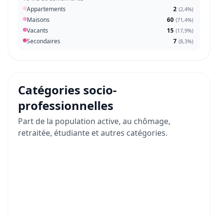
Appartements
2
(
2,4%
)
Maisons
60
(
71,4%
)
Vacants
15
(
17,9%
)
Secondaires
7
(
8,3%
)
Catégories socio-
professionnelles
Part de la population active, au chômage,
retraitée, étudiante et autres catégories.