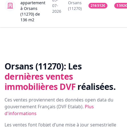
appartement
Orsans
07-
216 512
€
1 592
€
à Orsans
(11270)
2026
(11270)
de
136
m2
Orsans (11270):
Les
dernières ventes
immobilières DVF
réalisées.
Ces ventes proviennent des données open data du
gouvernement Français (
DVF Etalab
).
Plus
d'informations
Les ventes font l’objet d’une mise à jour semestrielle