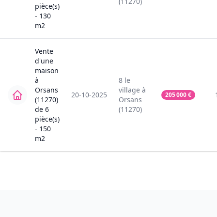
(11270)
pièce(s)
-
130
m2
Vente
d'une
maison
à
8
le
Orsans
village
à
20-10-2025
205 000
€
(11270)
Orsans
de
6
(11270)
pièce(s)
-
150
m2