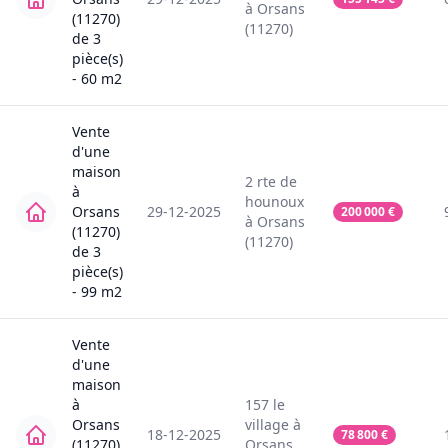
à
Orsans
(11270)
(11270)
de
3
pièce(s)
-
60
m2
Vente
d'une
maison
2
rte de
à
hounoux
Orsans
29-12-2025
200 000
€
à
Orsans
(11270)
(11270)
de
3
pièce(s)
-
99
m2
Vente
d'une
maison
à
157
le
Orsans
village
à
18-12-2025
78 800
€
(11270)
Orsans