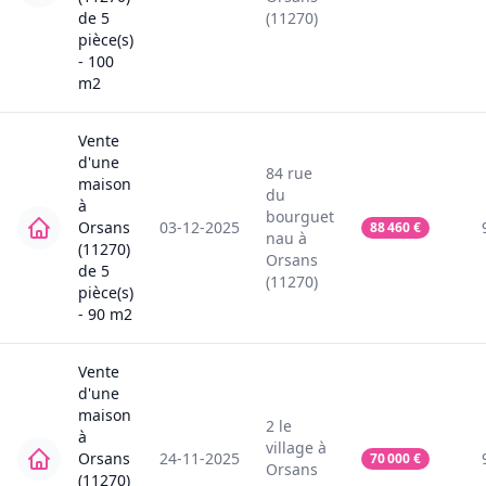
de
5
(11270)
pièce(s)
-
100
m2
Vente
d'une
84
rue
maison
du
à
bourguet
Orsans
03-12-2025
88 460
€
nau
à
(11270)
Orsans
de
5
(11270)
pièce(s)
-
90
m2
Vente
d'une
maison
2
le
à
village
à
Orsans
24-11-2025
70 000
€
Orsans
(11270)