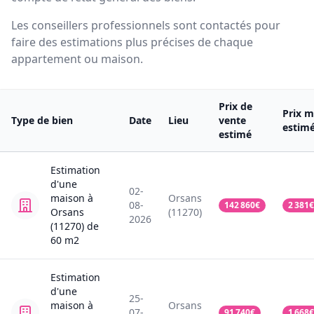
Les conseillers professionnels sont contactés pour
faire des estimations plus précises de chaque
appartement ou maison.
Prix de
Prix m
Type de bien
Date
Lieu
vente
estim
estimé
Estimation
d'une
02-
maison
à
Orsans
08-
142 860
€
2 381
€
Orsans
(11270)
2026
(11270)
de
60
m2
Estimation
d'une
25-
maison
à
Orsans
07-
91 740
€
1 668
€