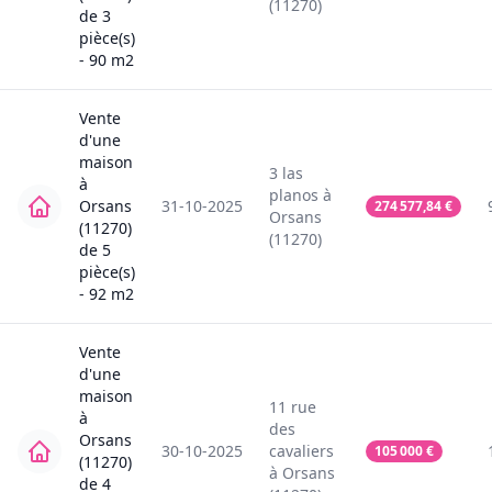
(11270)
de
3
pièce(s)
-
90
m2
Vente
d'une
maison
3
las
à
planos
à
Orsans
31-10-2025
274 577,84
€
Orsans
(11270)
(11270)
de
5
pièce(s)
-
92
m2
Vente
d'une
maison
11
rue
à
des
Orsans
30-10-2025
cavaliers
105 000
€
(11270)
à
Orsans
de
4