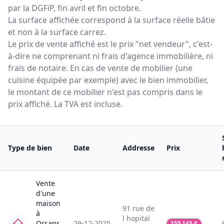
par la DGFiP, fin avril et fin octobre.
La surface affichée correspond à la surface réelle bâtie
et non à la surface carrez.
Le prix de vente affiché est le prix "net vendeur", c'est-
à-dire ne comprenant ni frais d'agence immobilière, ni
frais de notaire. En cas de vente de mobilier (une
cuisine équipée par exemple) avec le bien immobilier,
le montant de ce mobilier n'est pas compris dans le
prix affiché. La TVA est incluse.
Type de bien
Date
Addresse
Prix
Vente
d'une
maison
91
rue de
à
l hopital
Orsans
29-12-2025
155 145
€