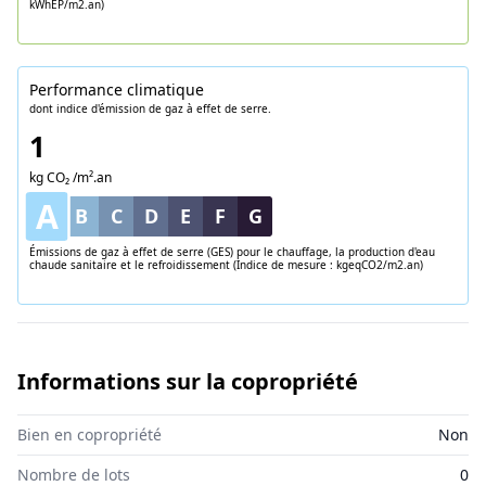
kWhEP/m2.an)
Performance climatique
dont indice d'émission de gaz à effet de serre.
1
kg CO₂ /m².an
A
B
C
D
E
F
G
Émissions de gaz à effet de serre (GES) pour le chauffage, la production d'eau
chaude sanitaire et le refroidissement (Indice de mesure : kgeqCO2/m2.an)
Informations sur la copropriété
Bien en copropriété
Non
Nombre de lots
0