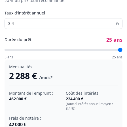
20
% du prix total recommandé.
Taux d'intérêt annuel
%
25
ans
Durée du prêt
5 ans
25 ans
Mensualités :
2 288 €
/mois*
Montant de l'emprunt :
Coût des intérêts :
462 000 €
224 400 €
(taux d'intérêt annuel moyen :
3.4
%)
Frais de notaire :
42 000 €