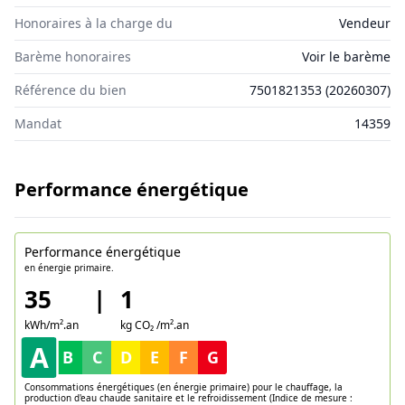
Honoraires à la charge du
Vendeur
Barème honoraires
Voir le barème
Référence du bien
7501821353
(
20260307
)
Mandat
14359
Performance énergétique
Performance énergétique
en énergie primaire.
35
|
1
kWh/m².an
kg CO₂ /m².an
A
B
C
D
E
F
G
Consommations énergétiques (en énergie primaire) pour le chauffage, la
production d'eau chaude sanitaire et le refroidissement (Indice de mesure :