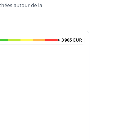
rchées autour de la
>
3 905 EUR