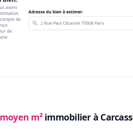
ous avons
Adresse du bien à estimer:
estimation
s compte de
 vous
eur de
 une
x moyen m²
immobilier
à Carcass