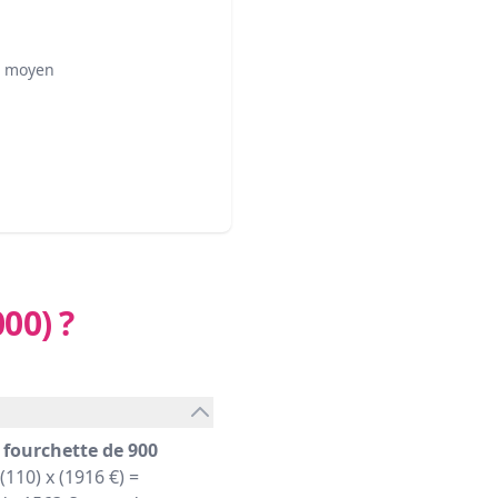
² moyen
000)
?
e
fourchette de 900
110) x (1916 €) =