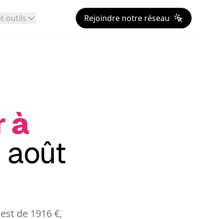
t outils
Rejoindre notre réseau
r à
 août
st de 1916 €,