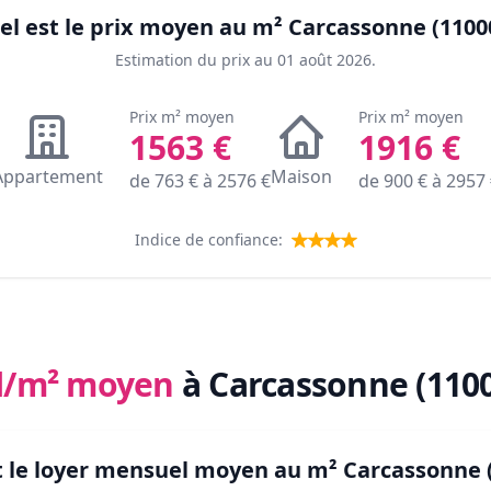
el est le prix moyen au m²
Carcassonne (1100
Estimation du prix au
01 août 2026
.
Prix m² moyen
Prix m² moyen
1563
€
1916
€
Appartement
Maison
de
763
€ à
2576
€
de
900
€ à
2957
Indice de confiance:
l/m² moyen
à Carcassonne (110
t le loyer mensuel moyen au m²
Carcassonne 