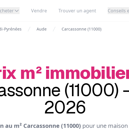
cheter
Vendre
Trouver un agent
Conseils e
di-Pyrénées
Aude
Carcassonne (11000)
ix m² immobilie
assonne (11000) -
2026
n au m² Carcassonne (11000)
pour une maison e