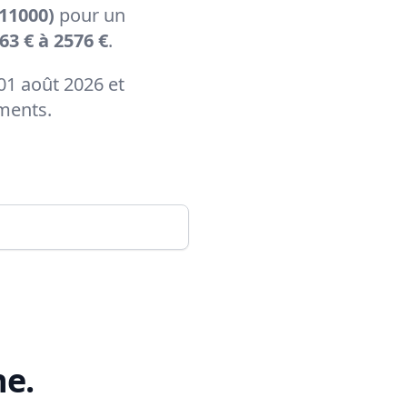
11000)
pour un
63 € à 2576 €
.
01 août 2026 et
ements.
ne
.