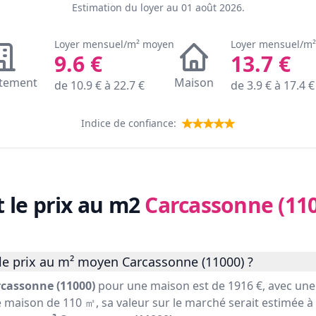
Estimation du loyer au
01 août 2026
.
Loyer mensuel/m² moyen
Loyer mensuel/m
9.6
€
13.7
€
tement
Maison
de
10.9
€ à
22.7
€
de
3.9
€ à
17.4
€
Indice de confiance:
t le prix au m2
Carcassonne (11
le prix au m² moyen Carcassonne (11000) ?
cassonne (11000)
pour une maison est de 1916 €, avec un
e maison de 110 ㎡, sa valeur sur le marché serait estimée à (