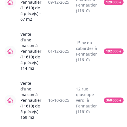
Pennautier
09-12-2025
129 000
€
Pennautier
(11610)
de
(11610)
4
pièce(s) -
67
m2
Vente
d'une
15
av du
maison
à
cabardes
à
Pennautier
01-12-2025
192 000
€
Pennautier
(11610)
de
(11610)
4
pièce(s) -
114
m2
Vente
d'une
12
rue
maison
à
giuseppe
Pennautier
16-10-2025
verdi
à
360 000
€
(11610)
de
Pennautier
5
pièce(s) -
(11610)
169
m2