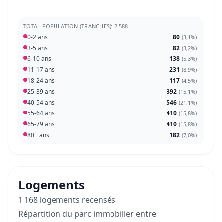
TOTAL POPULATION (TRANCHES): 2 588
0-2 ans
80
(
3,1%
)
3-5 ans
82
(
3,2%
)
6-10 ans
138
(
5,3%
)
11-17 ans
231
(
8,9%
)
18-24 ans
117
(
4,5%
)
25-39 ans
392
(
15,1%
)
40-54 ans
546
(
21,1%
)
55-64 ans
410
(
15,8%
)
65-79 ans
410
(
15,8%
)
80+ ans
182
(
7,0%
)
Logements
1 168 logements recensés
Répartition du parc immobilier entre