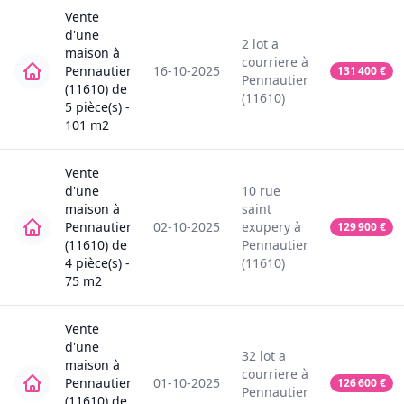
Vente
d'une
2
lot a
maison
à
courriere
à
Pennautier
16-10-2025
131 400
€
Pennautier
(11610)
de
(11610)
5
pièce(s) -
101
m2
Vente
d'une
10
rue
maison
à
saint
Pennautier
02-10-2025
exupery
à
129 900
€
(11610)
de
Pennautier
4
pièce(s) -
(11610)
75
m2
Vente
d'une
32
lot a
maison
à
courriere
à
Pennautier
01-10-2025
126 600
€
Pennautier
(11610)
de