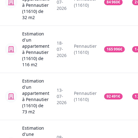
07-
84 960
€
2
à Pennautier
(11610)
2026
(11610)
de
32
m2
Estimation
d'un
18-
appartement
Pennautier
07-
165 996
€
1
à Pennautier
(11610)
2026
(11610)
de
116
m2
Estimation
d'un
13-
appartement
Pennautier
07-
92 491
€
1
à Pennautier
(11610)
2026
(11610)
de
73
m2
Estimation
d'une
08-