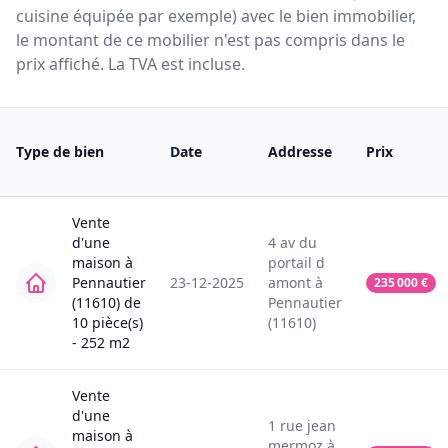
cuisine équipée par exemple) avec le bien immobilier,
le montant de ce mobilier n'est pas compris dans le
prix affiché. La TVA est incluse.
Type de bien
Date
Addresse
Prix
Vente
d'une
4
av du
maison
à
portail d
Pennautier
23-12-2025
amont
à
235 000
€
(11610)
de
Pennautier
10
pièce(s)
(11610)
-
252
m2
Vente
d'une
1
rue jean
maison
à
mermoz
à