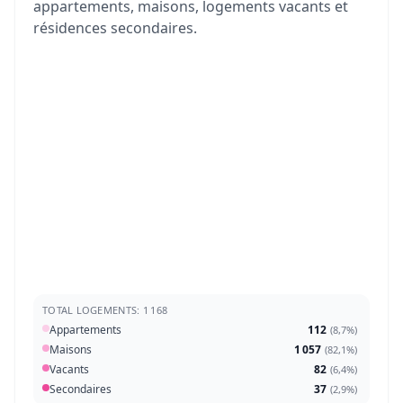
appartements, maisons, logements vacants et
résidences secondaires.
TOTAL LOGEMENTS: 1 168
Appartements
112
(
8,7%
)
Maisons
1 057
(
82,1%
)
Vacants
82
(
6,4%
)
Secondaires
37
(
2,9%
)