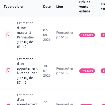
Prix de
Pr
Type de bien
Date
Lieu
vente
es
estimé
Estimation
d'une
07-
maison
à
Pennautier
08-
162 626
€
2
Pennautier
(11610)
2026
(11610)
de
61
m2
Estimation
d'un
30-
appartement
Pennautier
07-
140 331
€
1
à Pennautier
(11610)
2026
(11610)
de
87
m2
Estimation
d'un
22-
appartement
Pennautier