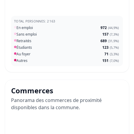
TOTAL PERSONNES: 2 163
En emploi
972
(
44,9%
)
Sans emploi
157
(
7,3%
)
Retraités
689
(
31,9%
)
Étudiants
123
(
5,7%
)
Au foyer
71
(
3,3%
)
Autres
151
(
7,0%
)
Commerces
Panorama des commerces de proximité
disponibles dans la commune.