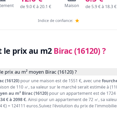
tement
Maison
de
9.0
€ à
20.1
€
de
5.9
€ à
18.3
€
Indice de confiance:
t le prix au m2
Birac (16120)
?
e prix au m² moyen Birac (16120) ?
ac (16120)
pour une maison est de 1551 €, avec une
fourche
ison de 110 ㎡, sa valeur sur le marché serait estimée à (110
yen au m² Birac (16120)
pour un appartement est de 1724 
34 € à 2098 €
. Ainsi pour un appartement de 72 ㎡, sa valeu
24 €) = 124111 euros.Suivez l'évolution du prix de l'immobilie