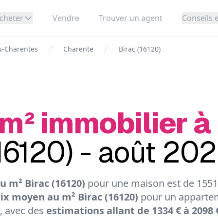
cheter
Vendre
Trouver un agent
Conseils e
u-Charentes
Charente
Birac (16120)
 m² immobilier à
16120) - août 20
u m² Birac (16120)
pour une maison est de 1551 
ix moyen au m² Birac (16120)
pour un appartem
, avec des
estimations allant de 1334 € à 2098 