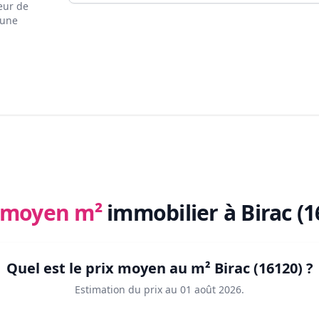
eur de
 une
x moyen m²
immobilier
à Birac (
Quel est le prix moyen au m²
Birac (16120)
?
Estimation du prix au
01 août 2026
.