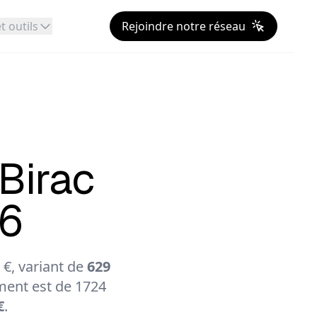
t outils
Rejoindre notre réseau
Birac
26
€, variant de
629
ent est de 1724
€
.