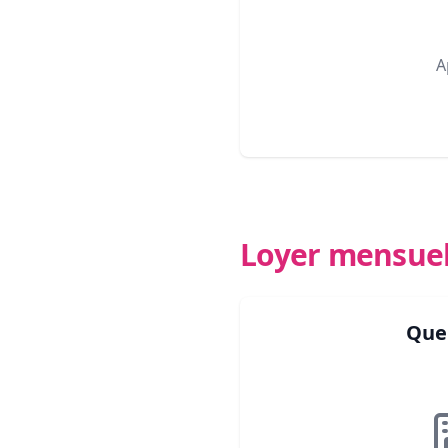
A
Loyer mensue
Que