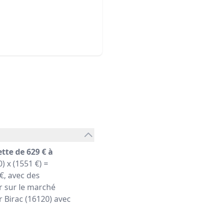
tte de 629 € à
) x (1551 €) =
€, avec des
r sur le marché
r Birac (16120) avec