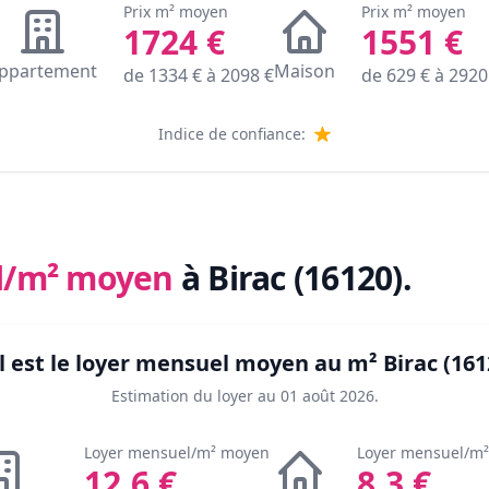
Prix m² moyen
Prix m² moyen
1724
€
1551
€
ppartement
Maison
de
1334
€ à
2098
€
de
629
€ à
2920
Indice de confiance:
l/m² moyen
à Birac (16120)
.
l est le loyer mensuel moyen au m²
Birac (161
Estimation du loyer au
01 août 2026
.
Loyer mensuel/m² moyen
Loyer mensuel/m
12.6
€
8.3
€