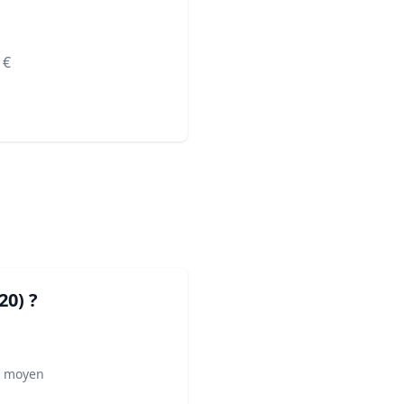
€
20)
?
² moyen