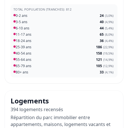
TOTAL POPULATION (TRANCHES): 812
0-2 ans
24
(
3,0%
)
3-5 ans
40
(
4,9%
)
6-10 ans
44
(
5,4%
)
11-17 ans
65
(
8,0%
)
18-24 ans
36
(
4,4%
)
25-39 ans
186
(
22,9%
)
40-54 ans
158
(
19,5%
)
55-64 ans
121
(
14,9%
)
65-79 ans
105
(
12,9%
)
80+ ans
33
(
4,1%
)
Logements
394 logements recensés
Répartition du parc immobilier entre
appartements, maisons, logements vacants et