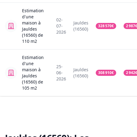
Estimation
d'une
02-
maison
à
Jauldes
07-
328 570
€
2 987
Jauldes
(16560)
2026
(16560)
de
110
m2
Estimation
d'une
25-
maison
à
Jauldes
06-
308 910
€
2 942
Jauldes
(16560)
2026
(16560)
de
105
m2