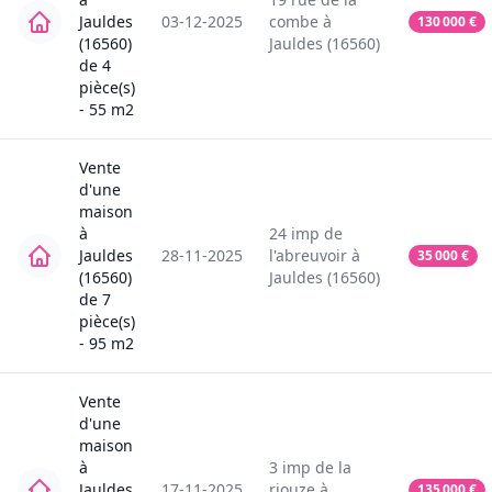
Jauldes
03-12-2025
combe
à
130 000
€
(16560)
Jauldes (16560)
de
4
pièce(s)
-
55
m2
Vente
d'une
maison
à
24
imp de
Jauldes
28-11-2025
l'abreuvoir
à
35 000
€
(16560)
Jauldes (16560)
de
7
pièce(s)
-
95
m2
Vente
d'une
maison
à
3
imp de la
Jauldes
17-11-2025
riouze
à
135 000
€