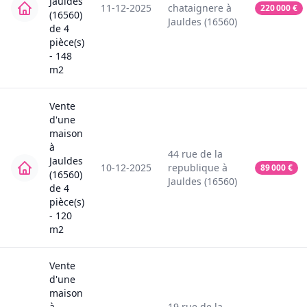
Jauldes
11-12-2025
chataignere
à
220 000
€
(16560)
Jauldes (16560)
de
4
pièce(s)
-
148
m2
Vente
d'une
maison
à
44
rue de la
Jauldes
10-12-2025
republique
à
89 000
€
(16560)
Jauldes (16560)
de
4
pièce(s)
-
120
m2
Vente
d'une
maison
à
19
rue de la