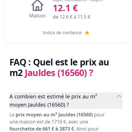
12.1
€
Maison
de
12.6
€ à
11.5
€
Indice de confiance:
FAQ : Quel est le prix au
m2
Jauldes (16560)
?
A combien est estimé le prix au m²
moyen Jauldes (16560) ?
Le
prix moyen au m² Jauldes (16560)
pour
une maison est de 1716 €, avec une
fourchette de 661 € à 2873 €
. Ainsi pour