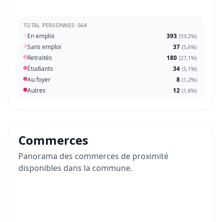
TOTAL PERSONNES: 664
En emploi
393
(
59,2%
)
Sans emploi
37
(
5,6%
)
Retraités
180
(
27,1%
)
Étudiants
34
(
5,1%
)
Au foyer
8
(
1,2%
)
Autres
12
(
1,8%
)
Commerces
Panorama des commerces de proximité
disponibles dans la commune.