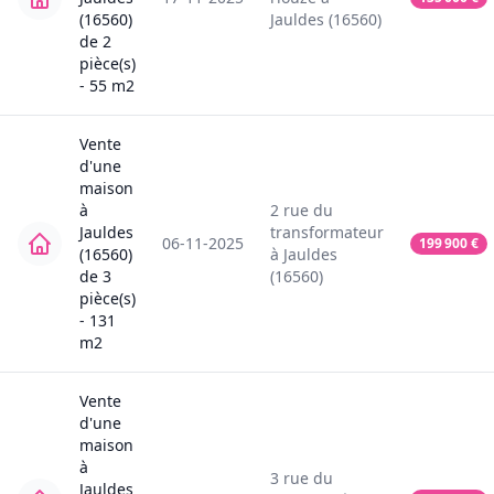
(16560)
Jauldes (16560)
de
2
pièce(s)
-
55
m2
Vente
d'une
maison
à
2
rue du
Jauldes
transformateur
06-11-2025
199 900
€
(16560)
à
Jauldes
de
3
(16560)
pièce(s)
-
131
m2
Vente
d'une
maison
à
3
rue du
Jauldes