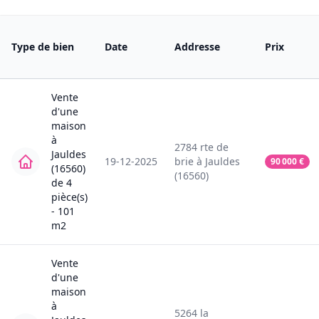
Type de bien
Date
Addresse
Prix
Vente
d'une
maison
à
2784
rte de
Jauldes
19-12-2025
brie
à
Jauldes
90 000
€
(16560)
(16560)
de
4
pièce(s)
-
101
m2
Vente
d'une
maison
à
5264
la