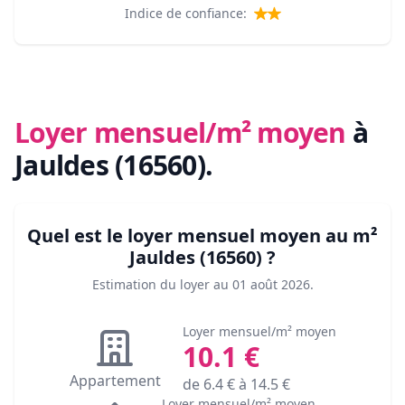
Indice de confiance:
Loyer mensuel/m² moyen
à
Jauldes (16560)
.
Quel est le loyer mensuel moyen au m²
Jauldes (16560)
?
Estimation du loyer au
01 août 2026
.
Loyer mensuel/m² moyen
10.1
€
Appartement
de
6.4
€ à
14.5
€
Loyer mensuel/m² moyen