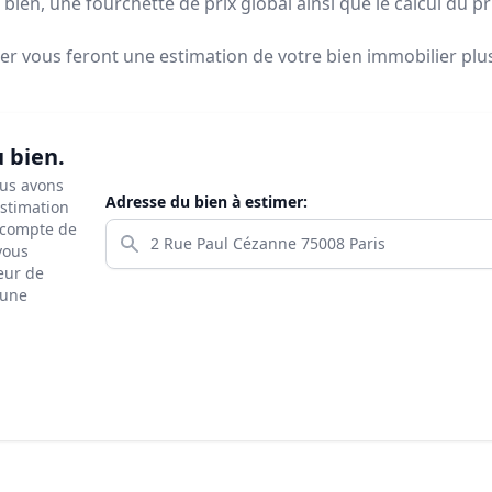
bien, une fourchette de prix global ainsi que le calcul du p
ier vous feront
une estimation de votre bien immobilier plus 
u bien.
ous avons
Adresse du bien à estimer:
estimation
s compte de
 vous
eur de
 une