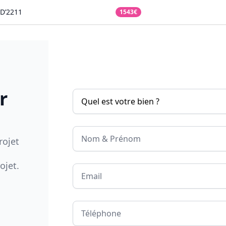
D’2211
1543€
r
Nom & Prénom
rojet
ojet.
Email
Téléphone