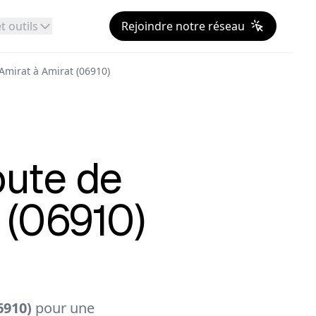
t outils
Rejoindre notre réseau
'Amirat à Amirat (06910)
oute de
 (06910)
6910)
pour une