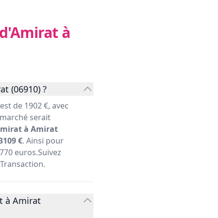
 d'Amirat à
at (06910) ?
st de 1902 €, avec
 marché serait
Amirat à Amirat
3109 €
. Ainsi pour
5770 euros.Suivez
 Transaction.
t à Amirat