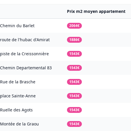
Prix m2 moyen appartement
Chemin du Barlet
2064€
route de l'hubac d'Amirat
1886€
piste de la Creissonnière
1543€
Chemin Departemental 83
1543€
Rue de la Brasche
1543€
place Sainte-Anne
1543€
Ruelle des Agots
1543€
Montée de la Graou
1543€