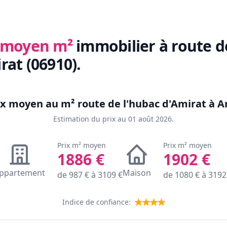
x moyen m²
immobilier
à route d
rat (06910)
.
rix moyen au m²
route de l'hubac d'Amirat à A
Estimation du prix au
01 août 2026
.
Prix m² moyen
Prix m² moyen
1886
€
1902
€
ppartement
Maison
de
987
€ à
3109
€
de
1080
€ à
3192
Indice de confiance: