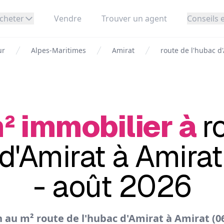
cheter
Vendre
Trouver un agent
Conseils e
ur
Alpes-Maritimes
Amirat
route de l'hubac d
² immobilier à
r
 d'Amirat à Amirat
- août 2026
 au m² route de l'hubac d'Amirat à Amirat (0