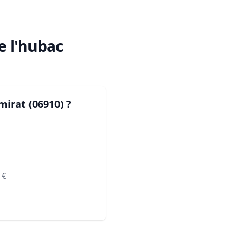
e l'hubac
mirat (06910)
?
€