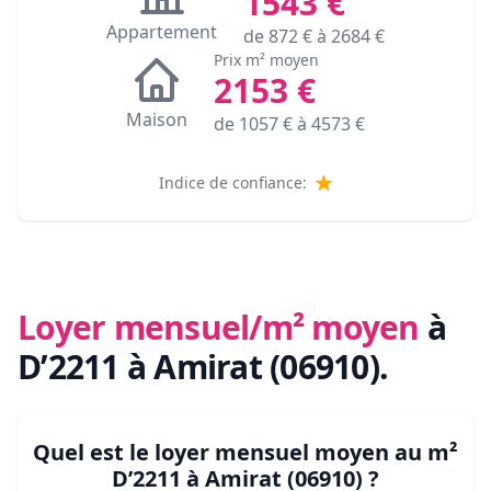
1543
€
Appartement
de
872
€ à
2684
€
Prix m² moyen
2153
€
Maison
de
1057
€ à
4573
€
Indice de confiance:
Loyer mensuel/m² moyen
à
D’2211 à Amirat (06910)
.
Quel est le loyer mensuel moyen au m²
D’2211 à Amirat (06910)
?