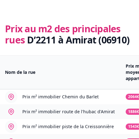
Prix au m2 des principales
rues
D’2211 à Amirat (06910)
Prix 
Nom de la rue
moye
appar
Prix m² immobilier
Chemin du Barlet
2064€
Prix m² immobilier
route de l'hubac d'Amirat
1886€
Prix m² immobilier
piste de la Creissonnière
1543€