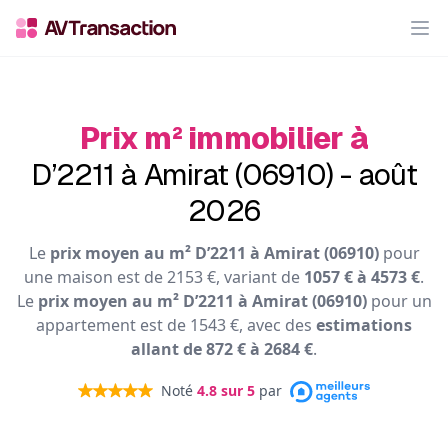
Op
Prix m² immobilier à
D’2211 à Amirat (06910) - août
2026
Le
prix moyen au m² D’2211 à Amirat (06910)
pour
une maison est de 2153 €, variant de
1057 € à 4573 €
.
Le
prix moyen au m² D’2211 à Amirat (06910)
pour un
appartement est de 1543 €, avec des
estimations
allant de 872 € à 2684 €
.
Noté
4.8
sur 5
par