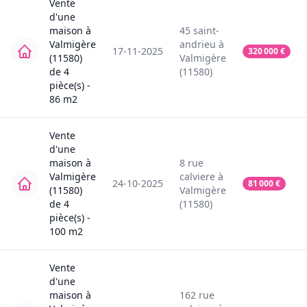
Vente
d'une
maison
à
45
saint-
Valmigère
andrieu
à
17-11-2025
320 000
€
(11580)
Valmigère
de
4
(11580)
pièce(s) -
86
m2
Vente
d'une
maison
à
8
rue
Valmigère
calviere
à
24-10-2025
81 000
€
(11580)
Valmigère
de
4
(11580)
pièce(s) -
100
m2
Vente
d'une
maison
à
162
rue