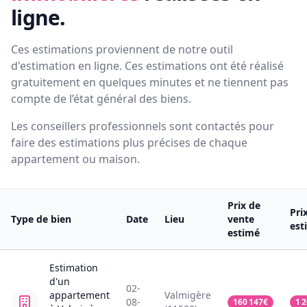
ligne.
Ces estimations proviennent de notre outil
d'estimation en ligne. Ces estimations ont été réalisé
gratuitement en quelques minutes et ne tiennent pas
compte de l’état général des biens.
Les conseillers professionnels sont contactés pour
faire des estimations plus précises de chaque
appartement ou maison.
Prix de
Pri
Type de bien
Date
Lieu
vente
est
estimé
Estimation
d'un
02-
appartement
Valmigère
08-
160 147
€
1 