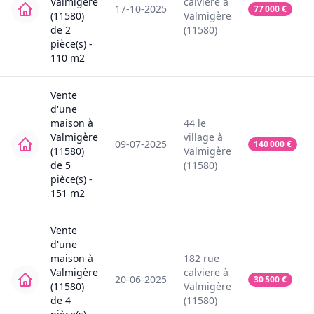
Valmigère
calviere
à
17-10-2025
77 000
€
(11580)
Valmigère
de
2
(11580)
pièce(s) -
110
m2
Vente
d'une
maison
à
44
le
Valmigère
village
à
09-07-2025
140 000
€
(11580)
Valmigère
de
5
(11580)
pièce(s) -
151
m2
Vente
d'une
maison
à
182
rue
Valmigère
calviere
à
20-06-2025
30 500
€
(11580)
Valmigère
de
4
(11580)