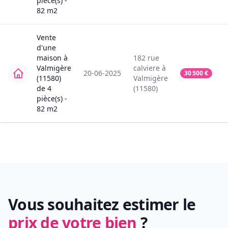
pièce(s) -
82
m2
Vente
d'une
maison
à
182
rue
Valmigère
calviere
à
20-06-2025
30 500
€
(11580)
Valmigère
de
4
(11580)
pièce(s) -
82
m2
Vous souhaitez estimer le
prix de votre bien
?