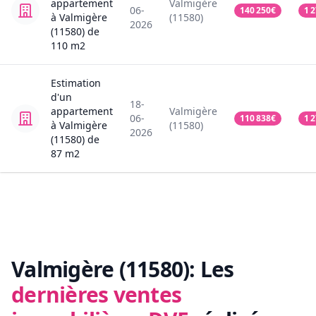
appartement
Valmigère
06-
140 250
€
1 
à Valmigère
(11580)
2026
(11580)
de
110
m2
Estimation
d'un
18-
appartement
Valmigère
06-
110 838
€
1 
à Valmigère
(11580)
2026
(11580)
de
87
m2
Valmigère (11580):
Les
dernières ventes