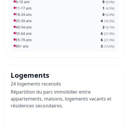
6-10 ans
0
(
0,0%
)
11-17 ans
1
(
4,5%
)
18-24 ans
0
(
0,0%
)
25-39 ans
4
(
18,2%
)
40-54 ans
2
(
9,1%
)
55-64 ans
6
(
27,3%
)
65-79 ans
6
(
27,3%
)
80+ ans
3
(
13,6%
)
Logements
24 logements recensés
Répartition du parc immobilier entre
appartements, maisons, logements vacants et
résidences secondaires.