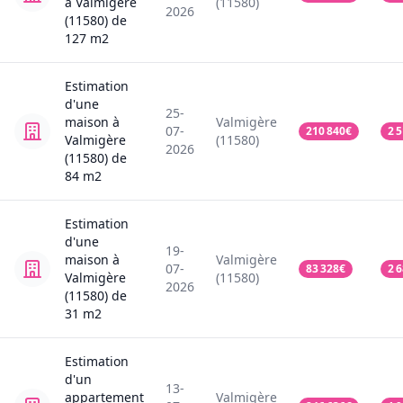
à Valmigère
(11580)
2026
(11580)
de
127
m2
Estimation
d'une
25-
maison
à
Valmigère
07-
210 840
€
2 
Valmigère
(11580)
2026
(11580)
de
84
m2
Estimation
d'une
19-
maison
à
Valmigère
07-
83 328
€
2 
Valmigère
(11580)
2026
(11580)
de
31
m2
Estimation
d'un
13-
appartement
Valmigère