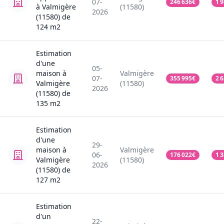
07-
246 636
€
1 
à Valmigère
(11580)
2026
(11580)
de
124
m2
Estimation
d'une
05-
maison
à
Valmigère
07-
355 995
€
2 
Valmigère
(11580)
2026
(11580)
de
135
m2
Estimation
d'une
29-
maison
à
Valmigère
06-
176 022
€
1 
Valmigère
(11580)
2026
(11580)
de
127
m2
Estimation
d'un
22-