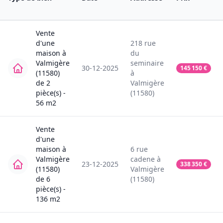
Vente
d'une
218
rue
maison
à
du
Valmigère
seminaire
30-12-2025
145 150
€
(11580)
à
de
2
Valmigère
pièce(s) -
(11580)
56
m2
Vente
d'une
maison
à
6
rue
Valmigère
cadene
à
23-12-2025
338 350
€
(11580)
Valmigère
de
6
(11580)
pièce(s) -
136
m2