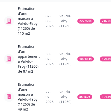
Estimation
d'une
02-
Val-du-
maison
à
08-
Faby
227 920
€
2 072
€
Val-du-Faby
2026
(11260)
(11260)
de
110
m2
Estimation
d'un
30-
Val-du-
appartement
07-
Faby
109 881
€
1 263
€
à Val-du-
2026
(11260)
Faby (11260)
de
87
m2
Estimation
d'une
27-
Val-du-
maison
à
07-
Faby
85 162
€
1 738
€
Val-du-Faby
2026
(11260)
(11260)
de
49
m2