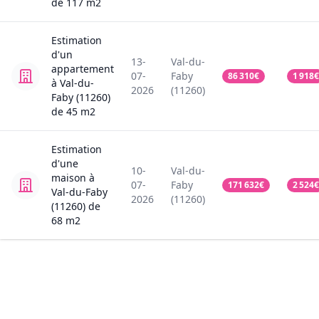
de
117
m2
Estimation
d'un
13-
Val-du-
appartement
07-
Faby
86 310
€
1 918
€
à Val-du-
2026
(11260)
Faby (11260)
de
45
m2
Estimation
d'une
10-
Val-du-
maison
à
07-
Faby
171 632
€
2 524
€
Val-du-Faby
2026
(11260)
(11260)
de
68
m2