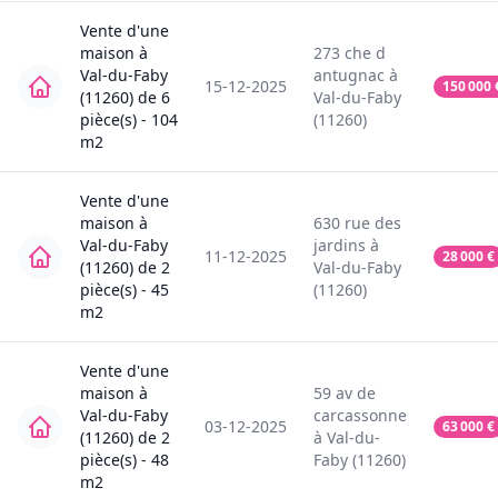
Vente
d'une
maison
à
273
che d
Val-du-Faby
antugnac
à
15-12-2025
150 000
(11260)
de
6
Val-du-Faby
pièce(s) -
104
(11260)
m2
Vente
d'une
maison
à
630
rue des
Val-du-Faby
jardins
à
11-12-2025
28 000
€
(11260)
de
2
Val-du-Faby
pièce(s) -
45
(11260)
m2
Vente
d'une
maison
à
59
av de
Val-du-Faby
carcassonne
03-12-2025
63 000
€
(11260)
de
2
à
Val-du-
pièce(s) -
48
Faby (11260)
m2