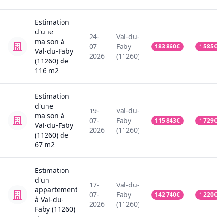
Estimation
d'une
24-
Val-du-
maison
à
07-
Faby
183 860
€
1 585
€
Val-du-Faby
2026
(11260)
(11260)
de
116
m2
Estimation
d'une
19-
Val-du-
maison
à
07-
Faby
115 843
€
1 729
€
Val-du-Faby
2026
(11260)
(11260)
de
67
m2
Estimation
d'un
17-
Val-du-
appartement
07-
Faby
142 740
€
1 220
€
à Val-du-
2026
(11260)
Faby (11260)