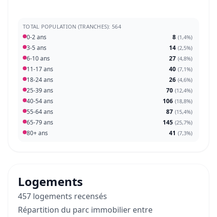
TOTAL POPULATION (TRANCHES): 564
0-2 ans
8
(
1,4%
)
3-5 ans
14
(
2,5%
)
6-10 ans
27
(
4,8%
)
11-17 ans
40
(
7,1%
)
18-24 ans
26
(
4,6%
)
25-39 ans
70
(
12,4%
)
40-54 ans
106
(
18,8%
)
55-64 ans
87
(
15,4%
)
65-79 ans
145
(
25,7%
)
80+ ans
41
(
7,3%
)
Logements
457 logements recensés
Répartition du parc immobilier entre