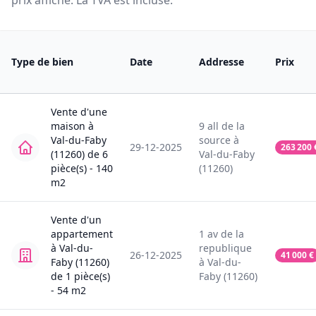
prix affiché. La TVA est incluse.
Type de bien
Date
Addresse
Prix
Vente
d'une
maison
à
9
all de la
Val-du-Faby
source
à
29-12-2025
263 200
(11260)
de
6
Val-du-Faby
pièce(s) -
140
(11260)
m2
Vente
d'un
appartement
1
av de la
à
Val-du-
republique
26-12-2025
41 000
€
Faby (11260)
à
Val-du-
de
1
pièce(s)
Faby (11260)
-
54
m2