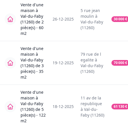
Vente
d'une
maison
à
5
rue jean
Val-du-Faby
moulin
à
26-12-2025
30 000
€
(11260)
de
2
Val-du-Faby
pièce(s) -
60
(11260)
m2
Vente
d'une
maison
à
79
rue de l
Val-du-Faby
egalite
à
19-12-2025
70 000
€
(11260)
de
3
Val-du-Faby
pièce(s) -
35
(11260)
m2
Vente
d'une
maison
à
11
av de la
Val-du-Faby
republique
18-12-2025
61 130
€
(11260)
de
5
à
Val-du-
pièce(s) -
122
Faby (11260)
m2