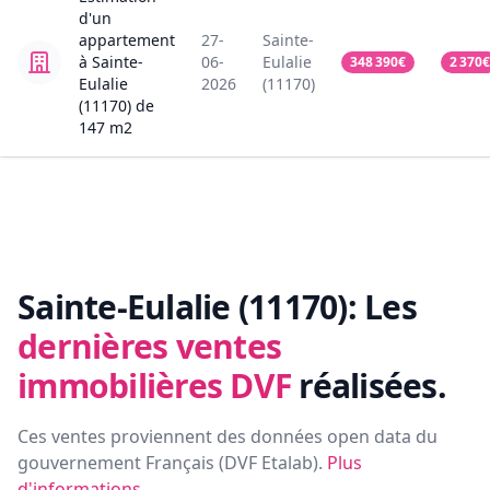
d'un
appartement
27-
Sainte-
à Sainte-
06-
Eulalie
348 390
€
2 370
€
Eulalie
2026
(11170)
(11170)
de
147
m2
Sainte-Eulalie (11170):
Les
dernières ventes
immobilières DVF
réalisées.
Ces ventes proviennent des données open data du
gouvernement Français (
DVF Etalab
).
Plus
d'informations