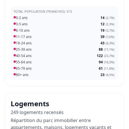
TOTAL POPULATION (TRANCHES): 515
0-2 ans
14
(
2,7%
)
3-5 ans
12
(
2,3%
)
6-10 ans
19
(
3,7%
)
11-17 ans
39
(
7,6%
)
18-24 ans
43
(
8,3%
)
25-39 ans
88
(
17,1%
)
40-54 ans
122
(
23,7%
)
55-64 ans
94
(
18,3%
)
65-79 ans
61
(
11,8%
)
80+ ans
23
(
4,5%
)
Logements
249 logements recensés
Répartition du parc immobilier entre
appartements, maisons, logements vacants et