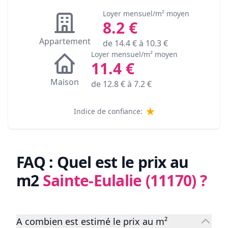
Loyer mensuel/m² moyen
8.2
€
Appartement
de
14.4
€ à
10.3
€
Loyer mensuel/m² moyen
11.4
€
Maison
de
12.8
€ à
7.2
€
Indice de confiance:
FAQ : Quel est le prix au
m2
Sainte-Eulalie (11170)
?
A combien est estimé le prix au m²