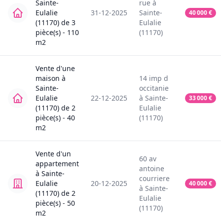
Sainte-
rue
à
Eulalie
31-12-2025
Sainte-
40 000
€
(11170)
de
3
Eulalie
pièce(s) -
110
(11170)
m2
Vente
d'une
maison
à
14
imp d
Sainte-
occitanie
Eulalie
22-12-2025
à
Sainte-
33 000
€
(11170)
de
2
Eulalie
pièce(s) -
40
(11170)
m2
Vente
d'un
60
av
appartement
antoine
à
Sainte-
courriere
Eulalie
20-12-2025
40 000
€
à
Sainte-
(11170)
de
2
Eulalie
pièce(s) -
50
(11170)
m2