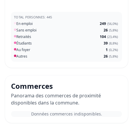
TOTAL PERSONNES: 445
En emploi
249
(
56,0%
)
Sans emploi
26
(
5,8%
)
Retraités
104
(
23,4%
)
Étudiants
39
(
8,8%
)
Au foyer
1
(
0,2%
)
Autres
26
(
5,8%
)
Commerces
Panorama des commerces de proximité
disponibles dans la commune.
Données commerces indisponibles.