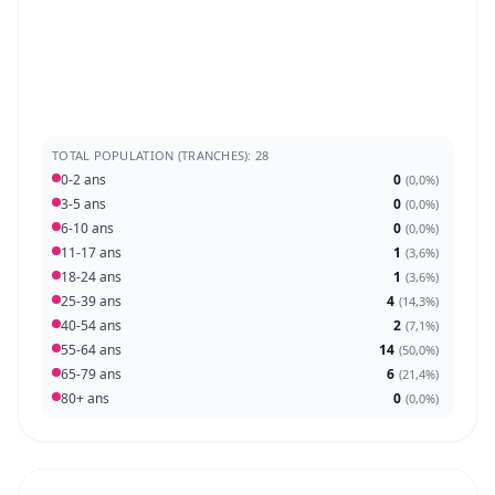
TOTAL POPULATION (TRANCHES): 28
0-2 ans
0
(
0,0%
)
3-5 ans
0
(
0,0%
)
6-10 ans
0
(
0,0%
)
11-17 ans
1
(
3,6%
)
18-24 ans
1
(
3,6%
)
25-39 ans
4
(
14,3%
)
40-54 ans
2
(
7,1%
)
55-64 ans
14
(
50,0%
)
65-79 ans
6
(
21,4%
)
80+ ans
0
(
0,0%
)