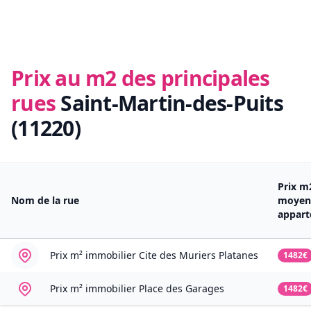
Prix au m2 des principales
rues
Saint-Martin-des-Puits
(11220)
Prix m
Nom de la rue
moyen
appar
Prix m² immobilier
Cite des Muriers Platanes
1482€
Prix m² immobilier
Place des Garages
1482€