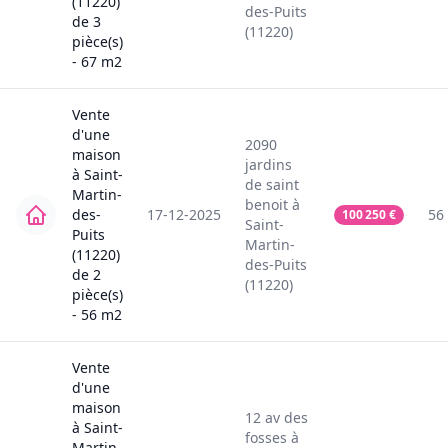
(11220)
des-Puits
de
3
(11220)
pièce(s)
-
67
m2
Vente
d'une
2090
maison
jardins
à
Saint-
de saint
Martin-
benoit
à
des-
17-12-2025
56
100 250
€
Saint-
Puits
Martin-
(11220)
des-Puits
de
2
(11220)
pièce(s)
-
56
m2
Vente
d'une
maison
12
av des
à
Saint-
fosses
à
Martin-