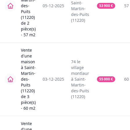
Saint-
des-
05-12-2025
57
53 900
€
Martin-
Puits
des-Puits
(11220)
(11220)
de
2
pièce(s)
-
57
m2
Vente
d'une
maison
74
le
à
Saint-
village
Martin-
montlaur
des-
03-12-2025
à
Saint-
60
55 000
€
Puits
Martin-
(11220)
des-Puits
de
3
(11220)
pièce(s)
-
60
m2
Vente
d'une