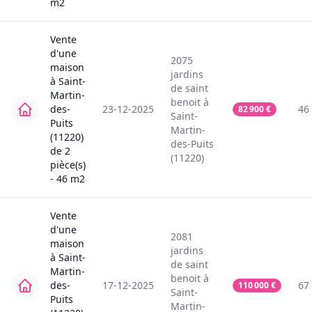
m2
Vente
d'une
2075
maison
jardins
à
Saint-
de saint
Martin-
benoit
à
des-
23-12-2025
46
82 900
€
Saint-
Puits
Martin-
(11220)
des-Puits
de
2
(11220)
pièce(s)
-
46
m2
Vente
d'une
2081
maison
jardins
à
Saint-
de saint
Martin-
benoit
à
des-
17-12-2025
67
110 000
€
Saint-
Puits
Martin-