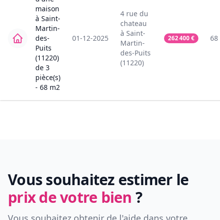
maison
4
rue du
à
Saint-
chateau
Martin-
à
Saint-
des-
01-12-2025
68
262 400
€
Martin-
Puits
des-Puits
(11220)
(11220)
de
3
pièce(s)
-
68
m2
Vous souhaitez estimer le
prix de votre bien
?
Vous souhaitez obtenir de l'aide dans votre