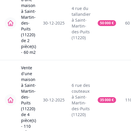
maison
4
rue du
à
Saint-
tallandier
Martin-
à
Saint-
des-
30-12-2025
60
50 000
€
Martin-
Puits
des-Puits
(11220)
(11220)
de
2
pièce(s)
-
60
m2
Vente
d'une
maison
à
Saint-
6
rue des
Martin-
couteaux
des-
à
Saint-
30-12-2025
11
35 000
€
Puits
Martin-
(11220)
des-Puits
de
4
(11220)
pièce(s)
-
110