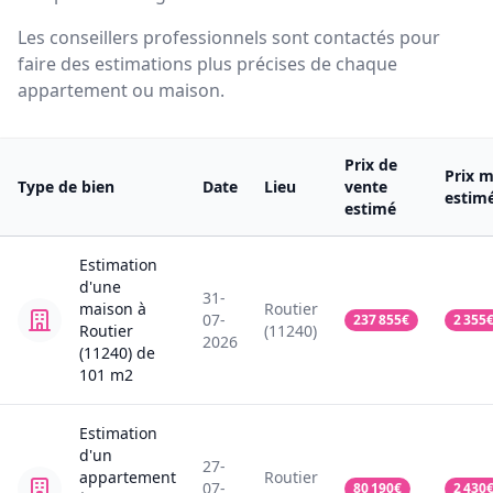
Les conseillers professionnels sont contactés pour
faire des estimations plus précises de chaque
appartement ou maison.
Prix de
Prix m
Type de bien
Date
Lieu
vente
estim
estimé
Estimation
d'une
31-
maison
à
Routier
07-
237 855
€
2 355
Routier
(11240)
2026
(11240)
de
101
m2
Estimation
d'un
27-
appartement
Routier
07-
80 190
€
2 430