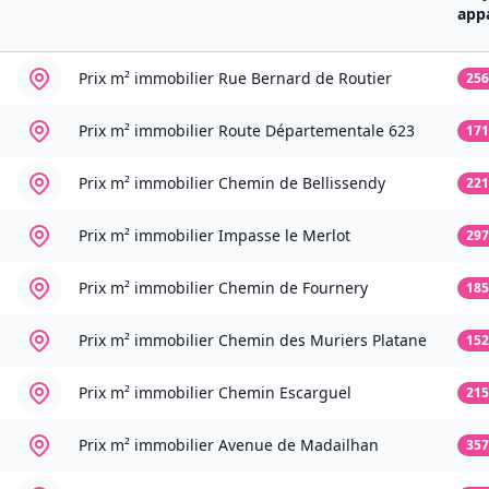
app
Prix m² immobilier
Rue Bernard de Routier
256
Prix m² immobilier
Route Départementale 623
171
Prix m² immobilier
Chemin de Bellissendy
221
Prix m² immobilier
Impasse le Merlot
297
Prix m² immobilier
Chemin de Fournery
185
Prix m² immobilier
Chemin des Muriers Platane
152
Prix m² immobilier
Chemin Escarguel
215
Prix m² immobilier
Avenue de Madailhan
357