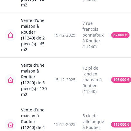
m2
Vente
d'une
7
rue
maison
à
francois
Routier
19-12-2025
bonnafoux
62 000
€
(11240)
de
2
à
Routier
pièce(s) -
65
(11240)
m2
Vente
d'une
12
pl de
maison
à
l'ancien
Routier
15-12-2025
chateau
à
105 000
€
(11240)
de
5
Routier
pièce(s) -
130
(11240)
m2
Vente
d'une
maison
à
5
rte de
Routier
villelongue
15-12-2025
115 000
€
(11240)
de
4
à
Routier