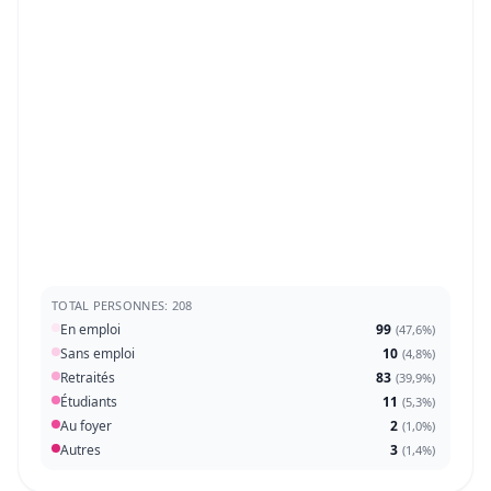
TOTAL PERSONNES: 208
En emploi
99
(
47,6%
)
Sans emploi
10
(
4,8%
)
Retraités
83
(
39,9%
)
Étudiants
11
(
5,3%
)
Au foyer
2
(
1,0%
)
Autres
3
(
1,4%
)