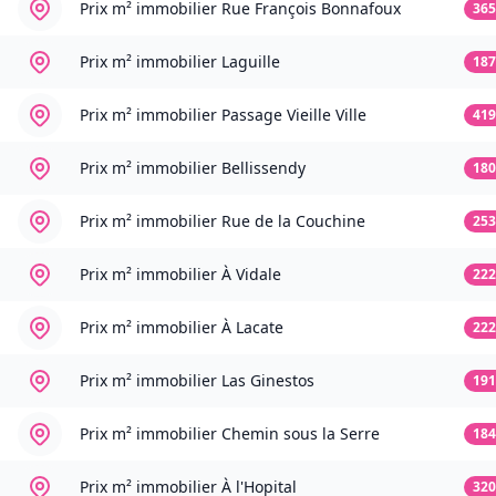
Prix m² immobilier
Rue François Bonnafoux
365
Prix m² immobilier
Laguille
187
Prix m² immobilier
Passage Vieille Ville
419
Prix m² immobilier
Bellissendy
180
Prix m² immobilier
Rue de la Couchine
253
Prix m² immobilier
À Vidale
222
Prix m² immobilier
À Lacate
222
Prix m² immobilier
Las Ginestos
191
Prix m² immobilier
Chemin sous la Serre
184
Prix m² immobilier
À l'Hopital
320