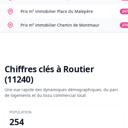
Prix m² immobilier
Place du Malepère
247
Prix m² immobilier
Chemin de Montmaur
215
Chiffres clés à
Routier
(11240)
Une vue rapide des dynamiques démographiques, du parc
de logements et du tissu commercial local.
POPULATION
254