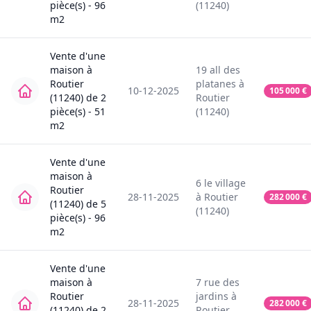
pièce(s) -
96
(11240)
m2
Vente
d'une
maison
à
19
all des
Routier
platanes
à
10-12-2025
105 000
€
(11240)
de
2
Routier
pièce(s) -
51
(11240)
m2
Vente
d'une
maison
à
6
le village
Routier
28-11-2025
à
Routier
282 000
€
(11240)
de
5
(11240)
pièce(s) -
96
m2
Vente
d'une
maison
à
7
rue des
Routier
jardins
à
28-11-2025
282 000
€
(11240)
de
2
Routier