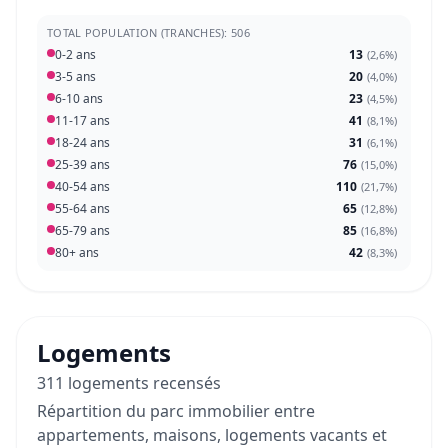
TOTAL POPULATION (TRANCHES): 506
0-2 ans
13
(
2,6%
)
3-5 ans
20
(
4,0%
)
6-10 ans
23
(
4,5%
)
11-17 ans
41
(
8,1%
)
18-24 ans
31
(
6,1%
)
25-39 ans
76
(
15,0%
)
40-54 ans
110
(
21,7%
)
55-64 ans
65
(
12,8%
)
65-79 ans
85
(
16,8%
)
80+ ans
42
(
8,3%
)
Logements
311 logements recensés
Répartition du parc immobilier entre
appartements, maisons, logements vacants et