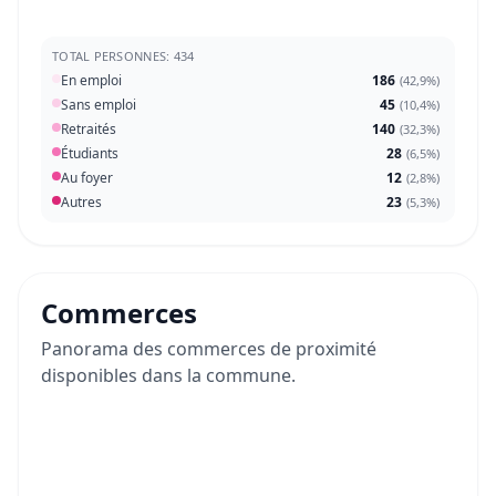
TOTAL PERSONNES: 434
En emploi
186
(
42,9%
)
Sans emploi
45
(
10,4%
)
Retraités
140
(
32,3%
)
Étudiants
28
(
6,5%
)
Au foyer
12
(
2,8%
)
Autres
23
(
5,3%
)
Commerces
Panorama des commerces de proximité
disponibles dans la commune.