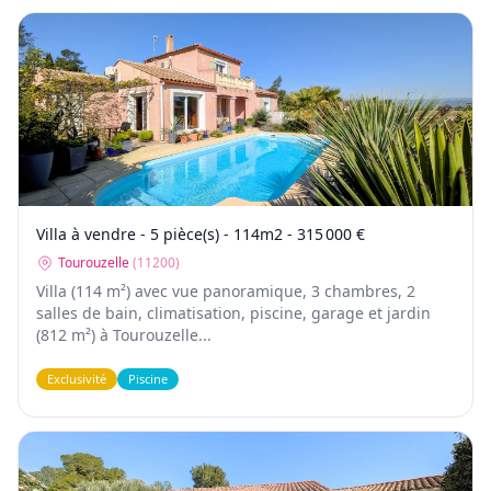
Villa à vendre - 5 pièce(s) - 114m2 - 315 000 €
Tourouzelle
(
11200
)
Villa (114 m²) avec vue panoramique, 3 chambres, 2
salles de bain, climatisation, piscine, garage et jardin
(812 m²) à Tourouzelle...
Exclusivité
Piscine