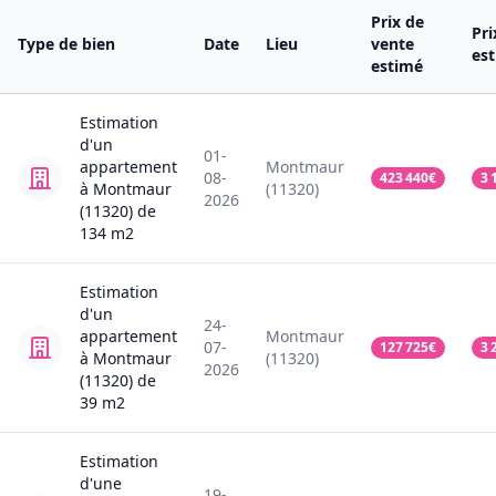
Prix de
Pri
Type de bien
Date
Lieu
vente
es
estimé
Estimation
d'un
01-
appartement
Montmaur
08-
423 440
€
3 
à Montmaur
(11320)
2026
(11320)
de
134
m2
Estimation
d'un
24-
appartement
Montmaur
07-
127 725
€
3 
à Montmaur
(11320)
2026
(11320)
de
39
m2
Estimation
d'une
19-