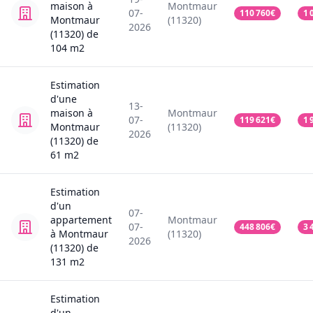
maison
à
Montmaur
07-
110 760
€
1 
Montmaur
(11320)
2026
(11320)
de
104
m2
Estimation
d'une
13-
maison
à
Montmaur
07-
119 621
€
1 
Montmaur
(11320)
2026
(11320)
de
61
m2
Estimation
d'un
07-
appartement
Montmaur
07-
448 806
€
3 
à Montmaur
(11320)
2026
(11320)
de
131
m2
Estimation
d'un