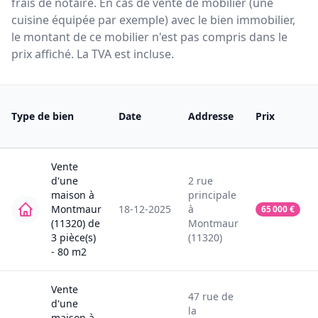
frais de notaire. En cas de vente de mobilier (une
cuisine équipée par exemple) avec le bien immobilier,
le montant de ce mobilier n'est pas compris dans le
prix affiché. La TVA est incluse.
Type de bien
Date
Addresse
Prix
Vente
d'une
2
rue
maison
à
principale
Montmaur
18-12-2025
à
65 000
€
(11320)
de
Montmaur
3
pièce(s)
(11320)
-
80
m2
Vente
47
rue de
d'une
la
maison
à