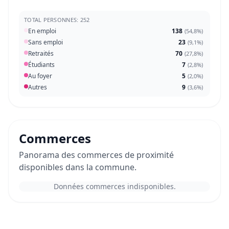
TOTAL PERSONNES: 252
En emploi
138
(
54,8%
)
Sans emploi
23
(
9,1%
)
Retraités
70
(
27,8%
)
Étudiants
7
(
2,8%
)
Au foyer
5
(
2,0%
)
Autres
9
(
3,6%
)
Commerces
Panorama des commerces de proximité
disponibles dans la commune.
Données commerces indisponibles.