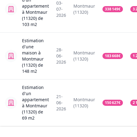
03-
appartement
Montmaur
07-
338 149
€
3 
à Montmaur
(11320)
2026
(11320)
de
103
m2
Estimation
d'une
28-
maison
à
Montmaur
06-
183 668
€
1 
Montmaur
(11320)
2026
(11320)
de
148
m2
Estimation
d'un
21-
appartement
Montmaur
06-
150 627
€
2 
à Montmaur
(11320)
2026
(11320)
de
69
m2