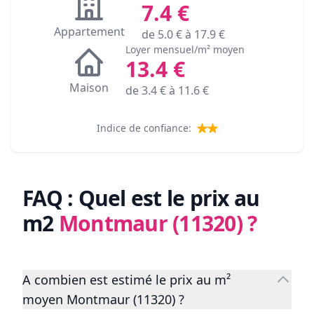
7.4
€
Appartement
de
5.0
€ à
17.9
€
Loyer mensuel/m² moyen
13.4
€
Maison
de
3.4
€ à
11.6
€
Indice de confiance:
FAQ : Quel est le prix au
m2
Montmaur (11320)
?
A combien est estimé le prix au m²
moyen Montmaur (11320) ?