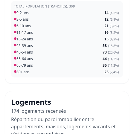
TOTAL POPULATION (TRANCHES): 309
0-2 ans
14
(
4,5%
)
3-5 ans
12
(
3,9%
)
6-10 ans
21
(
6,8%
)
11-17 ans
16
(
5,2%
)
18-24 ans
13
(
4,2%
)
25-39 ans
58
(
18,8%
)
40-54 ans
73
(
23,6%
)
55-64 ans
44
(
14,2%
)
65-79 ans
35
(
11,3%
)
80+ ans
23
(
7,4%
)
Logements
174 logements recensés
Répartition du parc immobilier entre
appartements, maisons, logements vacants et
résidences secondaires.