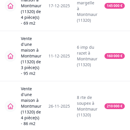
margelle
Montmaur
17-12-2025
145 000
€
à
(11320)
de
Montmaur
4
pièce(s)
(11320)
-
69
m2
Vente
d'une
6
imp du
maison
à
razet
à
Montmaur
11-12-2025
160 000
€
Montmaur
(11320)
de
(11320)
3
pièce(s)
-
95
m2
Vente
d'une
8
rte de
maison
à
soupex
à
Montmaur
26-11-2025
210 000
€
Montmaur
(11320)
de
(11320)
4
pièce(s)
-
86
m2