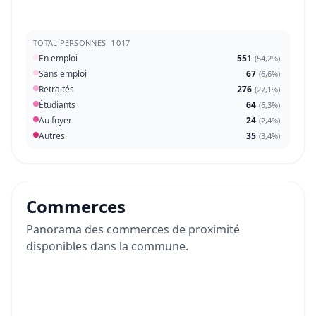
TOTAL PERSONNES: 1 017
En emploi
551
(
54,2%
)
Sans emploi
67
(
6,6%
)
Retraités
276
(
27,1%
)
Étudiants
64
(
6,3%
)
Au foyer
24
(
2,4%
)
Autres
35
(
3,4%
)
Commerces
Panorama des commerces de proximité
disponibles dans la commune.