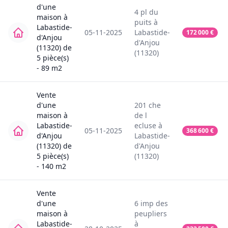
d'une
4
pl du
maison
à
puits
à
Labastide-
05-11-2025
Labastide-
172 000
€
d'Anjou
d'Anjou
(11320)
de
(11320)
5
pièce(s)
-
89
m2
Vente
d'une
201
che
maison
à
de l
Labastide-
ecluse
à
05-11-2025
368 600
€
d'Anjou
Labastide-
(11320)
de
d'Anjou
5
pièce(s)
(11320)
-
140
m2
Vente
d'une
6
imp des
maison
à
peupliers
Labastide-
à