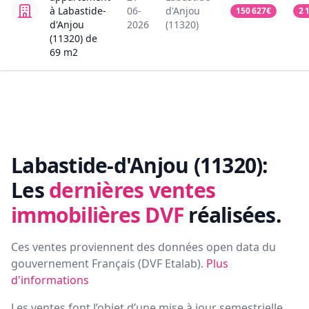
à Labastide-
06-
d'Anjou
150 627
€
2 
d'Anjou
2026
(11320)
(11320)
de
69
m2
Labastide-d'Anjou (11320):
Les
dernières ventes
immobilières DVF
réalisées.
Ces ventes proviennent des données open data du
gouvernement Français (
DVF Etalab
).
Plus
d'informations
Les ventes font l’objet d’une mise à jour semestrielle