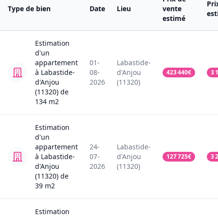
Pri
Type de bien
Date
Lieu
vente
es
estimé
Estimation
d'un
appartement
01-
Labastide-
à Labastide-
08-
d'Anjou
423 440
€
3 
d'Anjou
2026
(11320)
(11320)
de
134
m2
Estimation
d'un
appartement
24-
Labastide-
à Labastide-
07-
d'Anjou
127 725
€
3 
d'Anjou
2026
(11320)
(11320)
de
39
m2
Estimation