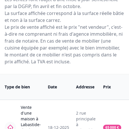
par la DGFiP, fin avril et fin octobre.
La surface affichée correspond à la surface réelle bâtie
et non à la surface carrez.
Le prix de vente affiché est le prix "net vendeur", c'est-
à-dire ne comprenant ni frais d'agence immobilière, ni
frais de notaire. En cas de vente de mobilier (une
cuisine équipée par exemple) avec le bien immobilier,
le montant de ce mobilier n'est pas compris dans le
prix affiché. La TVA est incluse.
Type de bien
Date
Addresse
Prix
Vente
d'une
2
rue
maison
à
principale
Labastide-
à
18-12-2025
65 000
€