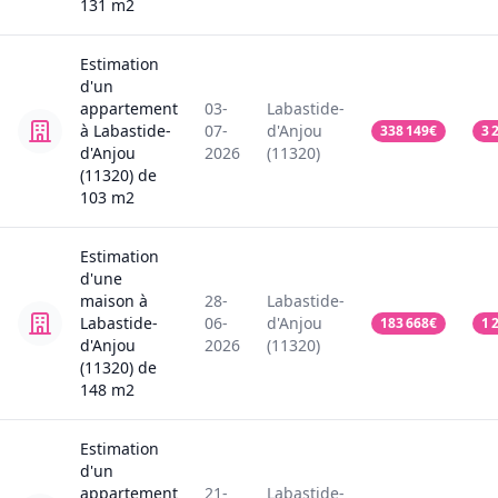
131
m2
Estimation
d'un
appartement
03-
Labastide-
à Labastide-
07-
d'Anjou
338 149
€
3 
d'Anjou
2026
(11320)
(11320)
de
103
m2
Estimation
d'une
maison
à
28-
Labastide-
Labastide-
06-
d'Anjou
183 668
€
1 
d'Anjou
2026
(11320)
(11320)
de
148
m2
Estimation
d'un
appartement
21-
Labastide-