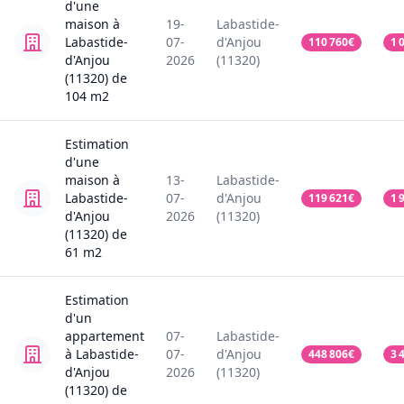
d'une
maison
à
19-
Labastide-
Labastide-
07-
d'Anjou
110 760
€
1 
d'Anjou
2026
(11320)
(11320)
de
104
m2
Estimation
d'une
maison
à
13-
Labastide-
Labastide-
07-
d'Anjou
119 621
€
1 
d'Anjou
2026
(11320)
(11320)
de
61
m2
Estimation
d'un
appartement
07-
Labastide-
à Labastide-
07-
d'Anjou
448 806
€
3 
d'Anjou
2026
(11320)
(11320)
de