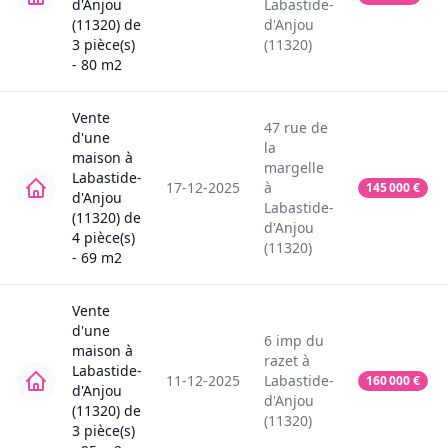
d'Anjou
Labastide-
(11320)
de
d'Anjou
3
pièce(s)
(11320)
-
80
m2
Vente
47
rue de
d'une
la
maison
à
margelle
Labastide-
17-12-2025
à
145 000
€
d'Anjou
Labastide-
(11320)
de
d'Anjou
4
pièce(s)
(11320)
-
69
m2
Vente
d'une
6
imp du
maison
à
razet
à
Labastide-
11-12-2025
Labastide-
160 000
€
d'Anjou
d'Anjou
(11320)
de
(11320)
3
pièce(s)