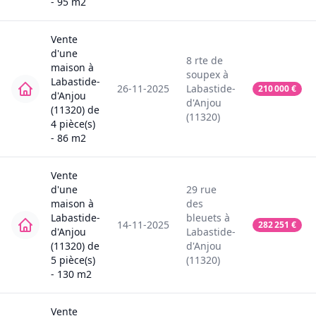
-
95
m2
Vente
d'une
8
rte de
maison
à
soupex
à
Labastide-
26-11-2025
Labastide-
210 000
€
d'Anjou
d'Anjou
(11320)
de
(11320)
4
pièce(s)
-
86
m2
Vente
d'une
29
rue
maison
à
des
Labastide-
bleuets
à
14-11-2025
282 251
€
d'Anjou
Labastide-
(11320)
de
d'Anjou
5
pièce(s)
(11320)
-
130
m2
Vente