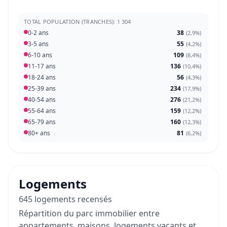
TOTAL POPULATION (TRANCHES): 1 304
0-2 ans
38
(
2,9%
)
3-5 ans
55
(
4,2%
)
6-10 ans
109
(
8,4%
)
11-17 ans
136
(
10,4%
)
18-24 ans
56
(
4,3%
)
25-39 ans
234
(
17,9%
)
40-54 ans
276
(
21,2%
)
55-64 ans
159
(
12,2%
)
65-79 ans
160
(
12,3%
)
80+ ans
81
(
6,2%
)
Logements
645 logements recensés
Répartition du parc immobilier entre
appartements, maisons, logements vacants et