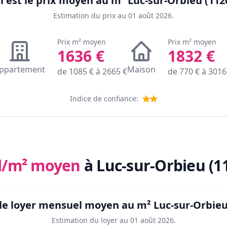
l est le prix moyen au m²
Luc-sur-Orbieu (112
Estimation du prix au
01 août 2026
.
Prix m² moyen
Prix m² moyen
1636
€
1832
€
ppartement
Maison
de
1085
€ à
2665
€
de
770
€ à
3016
Indice de confiance:
l/m² moyen
à Luc-sur-Orbieu (1
 le loyer mensuel moyen au m²
Luc-sur-Orbieu
Estimation du loyer au
01 août 2026
.