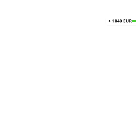
<
1 040 EUR