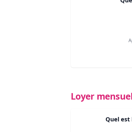
Que
A
Loyer mensue
Quel est