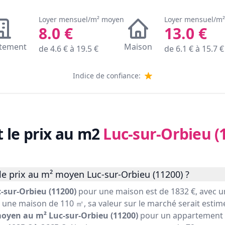
Loyer mensuel/m² moyen
Loyer mensuel/m
8.0
€
13.0
€
tement
Maison
de
4.6
€ à
19.5
€
de
6.1
€ à
15.7
€
Indice de confiance:
t le prix au m2
Luc-sur-Orbieu (
le prix au m² moyen Luc-sur-Orbieu (11200) ?
-sur-Orbieu (11200)
pour une maison est de 1832 €, avec 
r une maison de 110 ㎡, sa valeur sur le marché serait estimé
moyen au m² Luc-sur-Orbieu (11200)
pour un appartement e