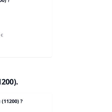
00)
?
€
1200)
.
 (11200)
?