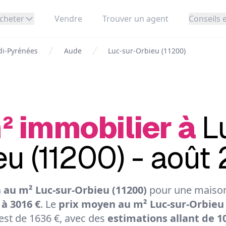
cheter
Vendre
Trouver un agent
Conseils e
di-Pyrénées
Aude
Luc-sur-Orbieu (11200)
² immobilier à
L
eu (11200) - août
 au m² Luc-sur-Orbieu (11200)
pour une maison 
 à 3016 €
. Le
prix moyen au m² Luc-sur-Orbieu 
st de 1636 €, avec des
estimations allant de 10