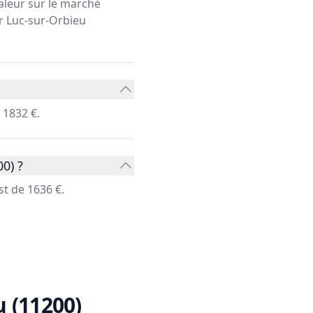
aleur sur le marché
er Luc-sur-Orbieu
 1832 €.
0) ?
t de 1636 €.
 (11200)