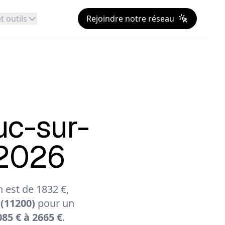
t outils
Rejoindre notre réseau
uc-sur-
 2026
est de 1832 €,
(11200)
pour un
85 € à 2665 €
.