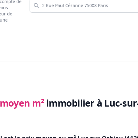
s compte de
 vous
eur de
 une
x moyen m²
immobilier
à Luc-su