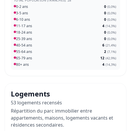
TOTAL POPULATION (TRANCHES): 28
0-2 ans
0
(
0,0%
)
3-5 ans
0
(
0,0%
)
6-10 ans
0
(
0,0%
)
11-17 ans
4
(
14,3%
)
18-24 ans
0
(
0,0%
)
25-39 ans
0
(
0,0%
)
40-54 ans
6
(
21,4%
)
55-64 ans
2
(
7,1%
)
65-79 ans
12
(
42,9%
)
80+ ans
4
(
14,3%
)
Logements
53 logements recensés
Répartition du parc immobilier entre
appartements, maisons, logements vacants et
résidences secondaires.