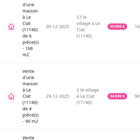
d'une
maison
à
Le
27
le
Clat
village
à
Le
30-12-2025
16
50 000
€
(11140)
Clat
de
6
(11140)
pièce(s)
-
168
m2
Vente
d'une
maison
à
Le
2
le village
Clat
29-12-2025
à
Le Clat
90
94 000
€
(11140)
(11140)
de
4
pièce(s)
-
90
m2
Vente