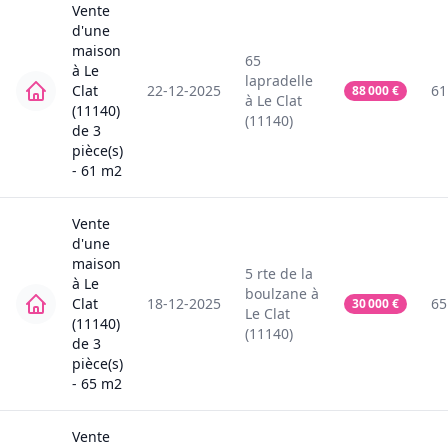
Vente
d'une
maison
65
à
Le
lapradelle
Clat
22-12-2025
61
88 000
€
à
Le Clat
(11140)
(11140)
de
3
pièce(s)
-
61
m2
Vente
d'une
maison
5
rte de la
à
Le
boulzane
à
Clat
18-12-2025
65
30 000
€
Le Clat
(11140)
(11140)
de
3
pièce(s)
-
65
m2
Vente