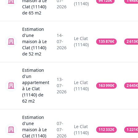
maison
à Le
07-
94 120
€
1 448
€
(11140)
Clat (11140)
2026
de
65
m2
Estimation
d'une
14-
Le Clat
maison
à Le
07-
135 876
€
2 613
€
(11140)
Clat (11140)
2026
de
52
m2
Estimation
d'un
13-
appartement
Le Clat
07-
163 990
€
2 645
€
à Le Clat
(11140)
2026
(11140)
de
62
m2
Estimation
d'une
07-
Le Clat
maison
à Le
07-
112 332
€
1 221
€
(11140)
Clat (11140)
2026