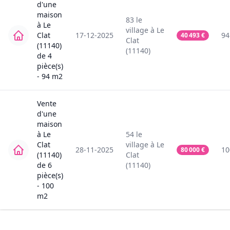
d'une
maison
83
le
à
Le
village
à
Le
Clat
17-12-2025
94
40 493
€
Clat
(11140)
(11140)
de
4
pièce(s)
-
94
m2
Vente
d'une
maison
à
Le
54
le
Clat
village
à
Le
28-11-2025
10
80 000
€
(11140)
Clat
de
6
(11140)
pièce(s)
-
100
m2