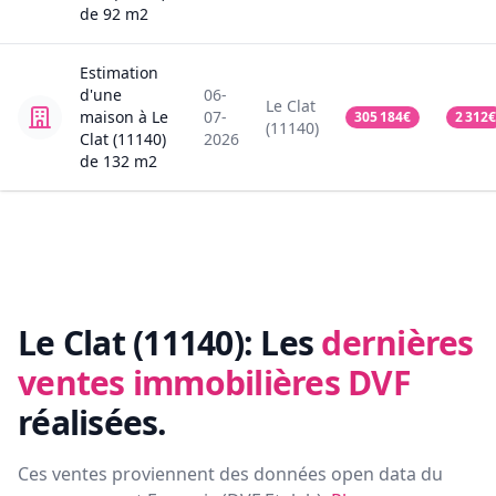
de
92
m2
Estimation
d'une
06-
Le Clat
maison
à Le
07-
305 184
€
2 312
€
(11140)
Clat (11140)
2026
de
132
m2
Le Clat (11140):
Les
dernières
ventes immobilières DVF
réalisées.
Ces ventes proviennent des données open data du