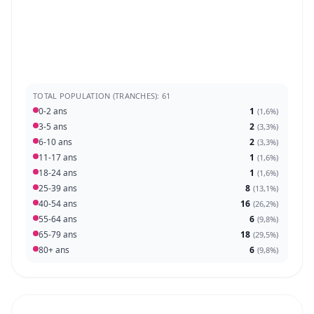
TOTAL POPULATION (TRANCHES): 61
0-2 ans
1
(
1,6%
)
3-5 ans
2
(
3,3%
)
6-10 ans
2
(
3,3%
)
11-17 ans
1
(
1,6%
)
18-24 ans
1
(
1,6%
)
25-39 ans
8
(
13,1%
)
40-54 ans
16
(
26,2%
)
55-64 ans
6
(
9,8%
)
65-79 ans
18
(
29,5%
)
80+ ans
6
(
9,8%
)