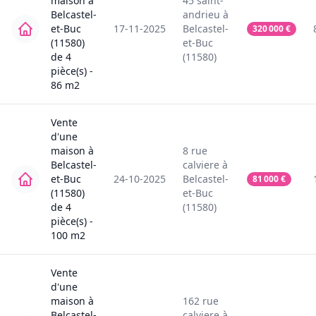
maison
à
45
saint-
Belcastel-
andrieu
à
et-Buc
17-11-2025
Belcastel-
320 000
€
(11580)
et-Buc
de
4
(11580)
pièce(s) -
86
m2
Vente
d'une
maison
à
8
rue
Belcastel-
calviere
à
et-Buc
24-10-2025
Belcastel-
81 000
€
(11580)
et-Buc
de
4
(11580)
pièce(s) -
100
m2
Vente
d'une
maison
à
162
rue
Belcastel-
calviere
à