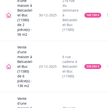
d'une
218
rue
maison
à
du
Belcastel-
seminaire
et-Buc
30-12-2025
à
145 150
€
(11580)
Belcastel-
de
2
et-Buc
pièce(s) -
(11580)
56
m2
Vente
d'une
maison
à
6
rue
Belcastel-
cadene
à
et-Buc
23-12-2025
Belcastel-
338 350
€
(11580)
et-Buc
de
6
(11580)
pièce(s) -
136
m2
Vente
d'une