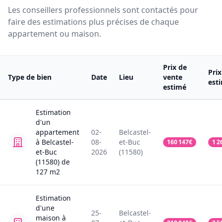
Les conseillers professionnels sont contactés pour
faire des estimations plus précises de chaque
appartement ou maison.
Prix de
Pri
Type de bien
Date
Lieu
vente
est
estimé
Estimation
d'un
appartement
02-
Belcastel-
à Belcastel-
08-
et-Buc
160 147
€
1 2
et-Buc
2026
(11580)
(11580)
de
127
m2
Estimation
d'une
25-
Belcastel-
maison
à