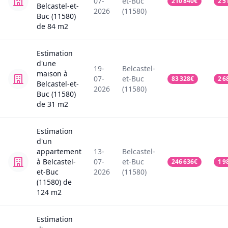
07-
et-Buc
210 840
€
2 5
Belcastel-et-
2026
(11580)
Buc (11580)
de
84
m2
Estimation
d'une
19-
Belcastel-
maison
à
07-
et-Buc
83 328
€
2 6
Belcastel-et-
2026
(11580)
Buc (11580)
de
31
m2
Estimation
d'un
appartement
13-
Belcastel-
à Belcastel-
07-
et-Buc
246 636
€
1 9
et-Buc
2026
(11580)
(11580)
de
124
m2
Estimation