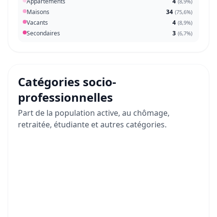
Appartements
4
(
8,9%
)
Maisons
34
(
75,6%
)
Vacants
4
(
8,9%
)
Secondaires
3
(
6,7%
)
Catégories socio-
professionnelles
Part de la population active, au chômage,
retraitée, étudiante et autres catégories.