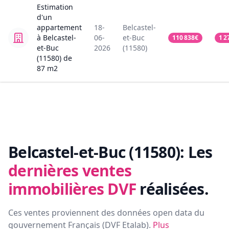
Estimation
d'un
appartement
18-
Belcastel-
à Belcastel-
06-
et-Buc
110 838
€
1 2
et-Buc
2026
(11580)
(11580)
de
87
m2
Belcastel-et-Buc (11580):
Les
dernières ventes
immobilières DVF
réalisées.
Ces ventes proviennent des données open data du
gouvernement Français (
DVF Etalab
).
Plus