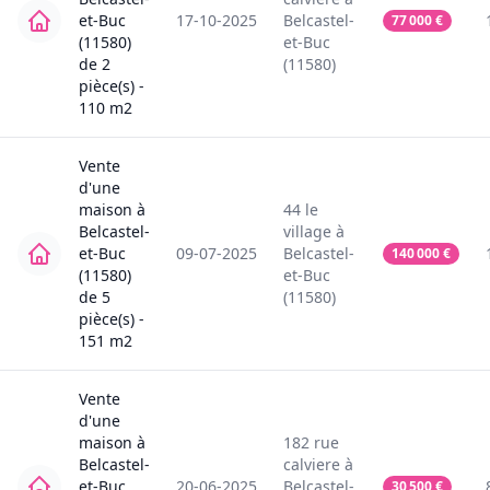
et-Buc
17-10-2025
Belcastel-
77 000
€
(11580)
et-Buc
de
2
(11580)
pièce(s) -
110
m2
Vente
d'une
maison
à
44
le
Belcastel-
village
à
et-Buc
09-07-2025
Belcastel-
140 000
€
(11580)
et-Buc
de
5
(11580)
pièce(s) -
151
m2
Vente
d'une
maison
à
182
rue
Belcastel-
calviere
à
et-Buc
20-06-2025
Belcastel-
30 500
€