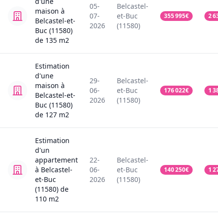
d'une
05-
Belcastel-
maison
à
07-
et-Buc
355 995
€
2 6
Belcastel-et-
2026
(11580)
Buc (11580)
de
135
m2
Estimation
d'une
29-
Belcastel-
maison
à
06-
et-Buc
176 022
€
1 3
Belcastel-et-
2026
(11580)
Buc (11580)
de
127
m2
Estimation
d'un
appartement
22-
Belcastel-
à Belcastel-
06-
et-Buc
140 250
€
1 2
et-Buc
2026
(11580)
(11580)
de
110
m2