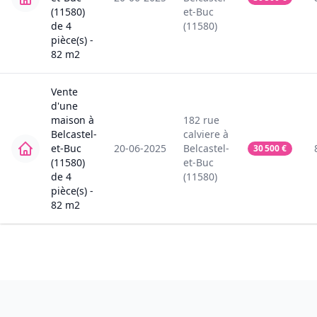
(11580)
et-Buc
de
4
(11580)
pièce(s) -
82
m2
Vente
d'une
maison
à
182
rue
Belcastel-
calviere
à
et-Buc
20-06-2025
Belcastel-
30 500
€
(11580)
et-Buc
de
4
(11580)
pièce(s) -
82
m2