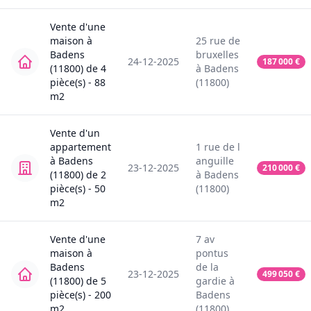
Vente
d'une
maison
à
25
rue de
Badens
bruxelles
24-12-2025
187 000
€
(11800)
de
4
à
Badens
pièce(s) -
88
(11800)
m2
Vente
d'un
appartement
1
rue de l
à
Badens
anguille
23-12-2025
210 000
€
(11800)
de
2
à
Badens
pièce(s) -
50
(11800)
m2
Vente
d'une
7
av
maison
à
pontus
Badens
de la
23-12-2025
499 050
€
(11800)
de
5
gardie
à
pièce(s) -
200
Badens
m2
(11800)