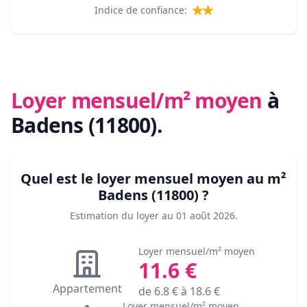
Indice de confiance:
Loyer mensuel/m² moyen
à
Badens (11800)
.
Quel est le loyer mensuel moyen au m²
Badens (11800)
?
Estimation du loyer au
01 août 2026
.
Loyer mensuel/m² moyen
11.6
€
Appartement
de
6.8
€ à
18.6
€
Loyer mensuel/m² moyen