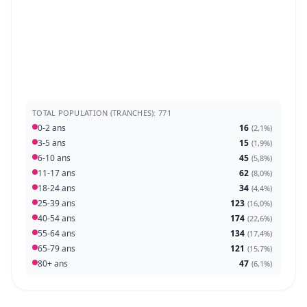
TOTAL POPULATION (TRANCHES): 771
0-2 ans
16
(
2,1%
)
3-5 ans
15
(
1,9%
)
6-10 ans
45
(
5,8%
)
11-17 ans
62
(
8,0%
)
18-24 ans
34
(
4,4%
)
25-39 ans
123
(
16,0%
)
40-54 ans
174
(
22,6%
)
55-64 ans
134
(
17,4%
)
65-79 ans
121
(
15,7%
)
80+ ans
47
(
6,1%
)