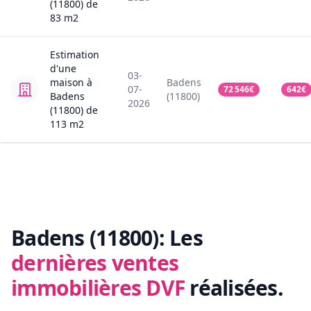
(11800)
de
83
m2
Estimation
d'une
03-
maison
à
Badens
07-
72 546
€
642
€
Badens
(11800)
2026
(11800)
de
113
m2
Badens (11800):
Les
dernières ventes
immobilières DVF
réalisées.