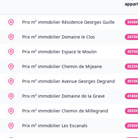
appar
Prix m² immobilier
Résidence Georges Guille
3430€
Prix m² immobilier
Domaine le Clos
3470€
Prix m² immobilier
Espace le Moulin
3070€
Prix m² immobilier
Chemin de Mijeane
3525€
Prix m² immobilier
Avenue Georges Degrand
3010€
Prix m² immobilier
Domaine de la Grave
4180€
Prix m² immobilier
Chemin de Millegrand
2850€
Prix m² immobilier
Les Escanals
2500€