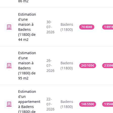
86
m2
Estimation
d'une
30-
maison
à
Badens
07-
74 404
€
1 691
Badens
(11800)
2026
(11800)
de
44
m2
Estimation
d'une
26-
maison
à
Badens
07-
243 105
€
2 559
Badens
(11800)
2026
(11800)
de
95
m2
Estimation
d'un
22-
appartement
Badens
07-
146 550
€
1 954
à Badens
(11800)
2026
(11800)
de