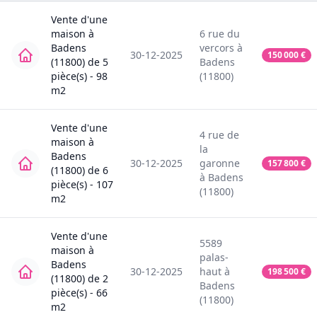
Vente
d'une
maison
à
6
rue du
Badens
vercors
à
30-12-2025
150 000
€
(11800)
de
5
Badens
pièce(s) -
98
(11800)
m2
Vente
d'une
4
rue de
maison
à
la
Badens
30-12-2025
garonne
157 800
€
(11800)
de
6
à
Badens
pièce(s) -
107
(11800)
m2
Vente
d'une
5589
maison
à
palas-
Badens
30-12-2025
haut
à
198 500
€
(11800)
de
2
Badens
pièce(s) -
66
(11800)
m2