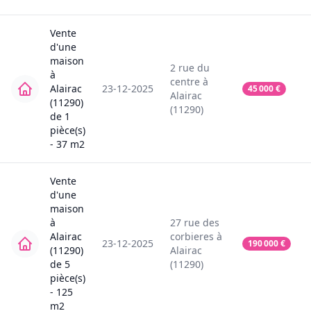
Vente
d'une
maison
2
rue du
à
centre
à
Alairac
23-12-2025
45 000
€
Alairac
(11290)
(11290)
de
1
pièce(s)
-
37
m2
Vente
d'une
maison
à
27
rue des
Alairac
corbieres
à
23-12-2025
190 000
€
(11290)
Alairac
de
5
(11290)
pièce(s)
-
125
m2