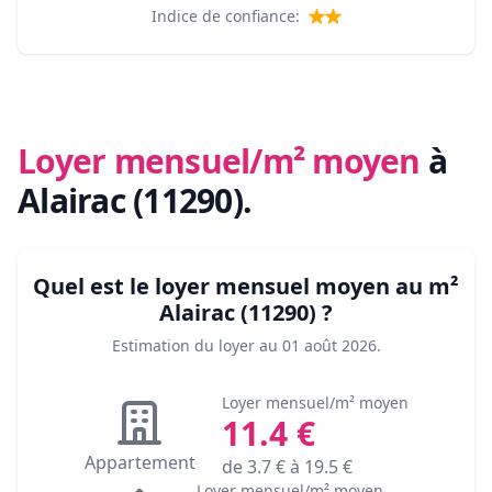
Indice de confiance:
Loyer mensuel/m² moyen
à
Alairac (11290)
.
Quel est le loyer mensuel moyen au m²
Alairac (11290)
?
Estimation du loyer au
01 août 2026
.
Loyer mensuel/m² moyen
11.4
€
Appartement
de
3.7
€ à
19.5
€
Loyer mensuel/m² moyen