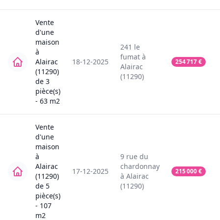
Vente
d'une
maison
241
le
à
fumat
à
Alairac
18-12-2025
254 717
€
Alairac
(11290)
(11290)
de
3
pièce(s)
-
63
m2
Vente
d'une
maison
à
9
rue du
Alairac
chardonnay
17-12-2025
215 000
€
(11290)
à
Alairac
de
5
(11290)
pièce(s)
-
107
m2