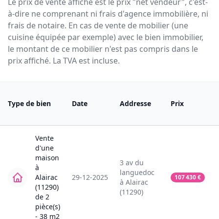
Le prix de vente affiché est le prix "net vendeur", c'est-
à-dire ne comprenant ni frais d'agence immobilière, ni
frais de notaire. En cas de vente de mobilier (une
cuisine équipée par exemple) avec le bien immobilier,
le montant de ce mobilier n'est pas compris dans le
prix affiché. La TVA est incluse.
Type de bien
Date
Addresse
Prix
Vente
d'une
maison
3
av du
à
languedoc
Alairac
29-12-2025
107 430
€
à
Alairac
(11290)
(11290)
de
2
pièce(s)
-
38
m2