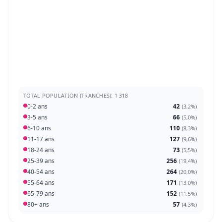
TOTAL POPULATION (TRANCHES): 1 318
0-2 ans
42
(
3,2%
)
3-5 ans
66
(
5,0%
)
6-10 ans
110
(
8,3%
)
11-17 ans
127
(
9,6%
)
18-24 ans
73
(
5,5%
)
25-39 ans
256
(
19,4%
)
40-54 ans
264
(
20,0%
)
55-64 ans
171
(
13,0%
)
65-79 ans
152
(
11,5%
)
80+ ans
57
(
4,3%
)