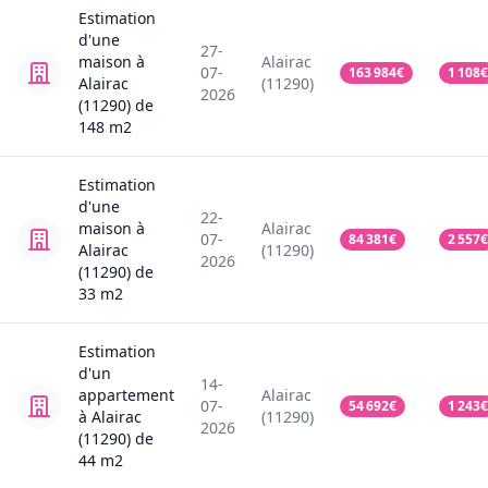
Estimation
d'une
27-
maison
à
Alairac
07-
163 984
€
1 108
€
Alairac
(11290)
2026
(11290)
de
148
m2
Estimation
d'une
22-
maison
à
Alairac
07-
84 381
€
2 557
€
Alairac
(11290)
2026
(11290)
de
33
m2
Estimation
d'un
14-
appartement
Alairac
07-
54 692
€
1 243
€
à Alairac
(11290)
2026
(11290)
de
44
m2