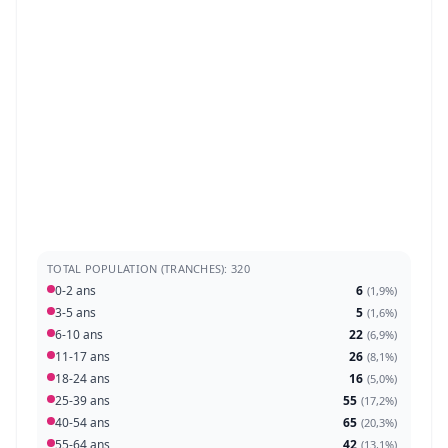
TOTAL POPULATION (TRANCHES): 320
0-2 ans
6
(
1,9%
)
3-5 ans
5
(
1,6%
)
6-10 ans
22
(
6,9%
)
11-17 ans
26
(
8,1%
)
18-24 ans
16
(
5,0%
)
25-39 ans
55
(
17,2%
)
40-54 ans
65
(
20,3%
)
55-64 ans
42
(
13,1%
)