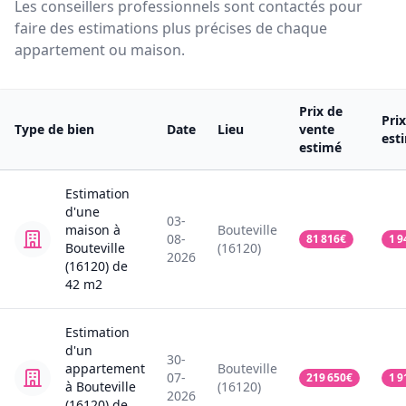
Les conseillers professionnels sont contactés pour
faire des estimations plus précises de chaque
appartement ou maison.
Prix de
Pri
Type de bien
Date
Lieu
vente
est
estimé
Estimation
d'une
03-
maison
à
Bouteville
08-
81 816
€
1 9
Bouteville
(16120)
2026
(16120)
de
42
m2
Estimation
d'un
30-
appartement
Bouteville
07-
219 650
€
1 9
à Bouteville
(16120)
2026
(16120)
de