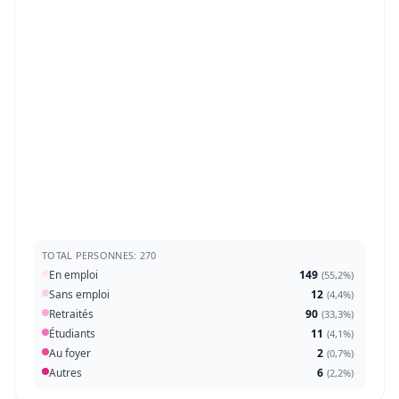
TOTAL PERSONNES: 270
En emploi
149
(
55,2%
)
Sans emploi
12
(
4,4%
)
Retraités
90
(
33,3%
)
Étudiants
11
(
4,1%
)
Au foyer
2
(
0,7%
)
Autres
6
(
2,2%
)