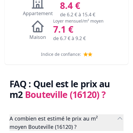
8.4
€
Appartement
de
6.2
€ à
15.4
€
Loyer mensuel/m² moyen
7.1
€
Maison
de
6.7
€ à
9.2
€
Indice de confiance:
FAQ : Quel est le prix au
m2
Bouteville (16120)
?
A combien est estimé le prix au m²
moyen Bouteville (16120) ?