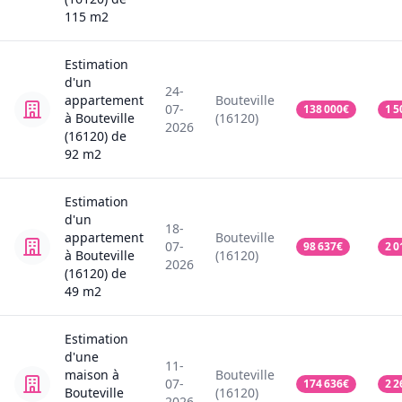
115
m2
Estimation
d'un
24-
appartement
Bouteville
07-
138 000
€
1 5
à Bouteville
(16120)
2026
(16120)
de
92
m2
Estimation
d'un
18-
appartement
Bouteville
07-
98 637
€
2 0
à Bouteville
(16120)
2026
(16120)
de
49
m2
Estimation
d'une
11-
maison
à
Bouteville
07-
174 636
€
2 2
Bouteville
(16120)
2026