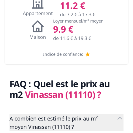
11.2
€
Appartement
de
7.2
€ à
17.3
€
Loyer mensuel/m² moyen
9.9
€
Maison
de
11.6
€ à
19.3
€
Indice de confiance:
FAQ : Quel est le prix au
m2
Vinassan (11110)
?
A combien est estimé le prix au m²
moyen Vinassan (11110) ?