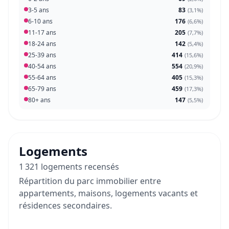
3-5 ans
83
(
3,1%
)
6-10 ans
176
(
6,6%
)
11-17 ans
205
(
7,7%
)
18-24 ans
142
(
5,4%
)
25-39 ans
414
(
15,6%
)
40-54 ans
554
(
20,9%
)
55-64 ans
405
(
15,3%
)
65-79 ans
459
(
17,3%
)
80+ ans
147
(
5,5%
)
Logements
1 321 logements recensés
Répartition du parc immobilier entre
appartements, maisons, logements vacants et
résidences secondaires.