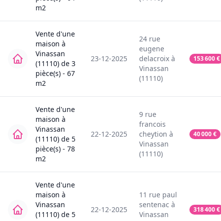
m2
Vente
d'une
24
rue
maison
à
eugene
Vinassan
23-12-2025
delacroix
à
153 600
€
(11110)
de
3
Vinassan
pièce(s) -
67
(11110)
m2
Vente
d'une
9
rue
maison
à
francois
Vinassan
22-12-2025
cheytion
à
40 000
€
(11110)
de
5
Vinassan
pièce(s) -
78
(11110)
m2
Vente
d'une
maison
à
11
rue paul
Vinassan
sentenac
à
22-12-2025
318 400
€
(11110)
de
5
Vinassan