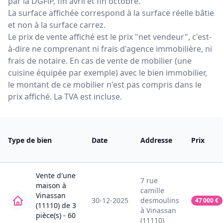
par la DGFiP, fin avril et fin octobre.
La surface affichée correspond à la surface réelle bâtie
et non à la surface carrez.
Le prix de vente affiché est le prix "net vendeur", c'est-
à-dire ne comprenant ni frais d'agence immobilière, ni
frais de notaire. En cas de vente de mobilier (une
cuisine équipée par exemple) avec le bien immobilier,
le montant de ce mobilier n'est pas compris dans le
prix affiché. La TVA est incluse.
Type de bien
Date
Addresse
Prix
Vente
d'une
7
rue
maison
à
camille
Vinassan
30-12-2025
desmoulins
47 000
€
(11110)
de
3
à
Vinassan
pièce(s) -
60
(11110)