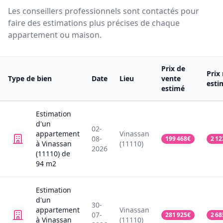
Les conseillers professionnels sont contactés pour
faire des estimations plus précises de chaque
appartement ou maison.
Prix de
Prix
Type de bien
Date
Lieu
vente
esti
estimé
Estimation
d'un
02-
appartement
Vinassan
08-
199 468
€
2 12
à Vinassan
(11110)
2026
(11110)
de
94
m2
Estimation
d'un
30-
appartement
Vinassan
07-
281 925
€
2 68
à Vinassan
(11110)