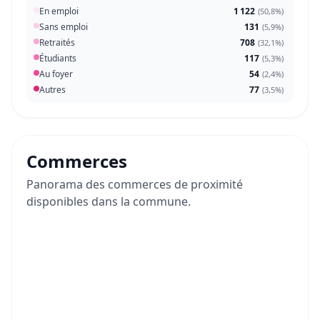
En emploi
1 122
(
50,8%
)
Sans emploi
131
(
5,9%
)
Retraités
708
(
32,1%
)
Étudiants
117
(
5,3%
)
Au foyer
54
(
2,4%
)
Autres
77
(
3,5%
)
Commerces
Panorama des commerces de proximité
disponibles dans la commune.