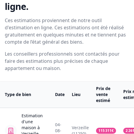
ligne.
Ces estimations proviennent de notre outil
d'estimation en ligne. Ces estimations ont été réalisé
gratuitement en quelques minutes et ne tiennent pas
compte de l’état général des biens.
Les conseillers professionnels sont contactés pour
faire des estimations plus précises de chaque
appartement ou maison.
Prix de
Prix 
Type de bien
Date
Lieu
vente
esti
estimé
Estimation
d'une
04-
maison
à
Verzeille
08-
115 311
€
2 26
Verzeille
(11250)