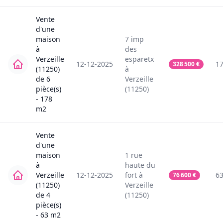
Vente
d'une
maison
7
imp
à
des
Verzeille
esparetx
12-12-2025
1
328 500
€
(11250)
à
de
6
Verzeille
pièce(s)
(11250)
-
178
m2
Vente
d'une
maison
1
rue
à
haute du
Verzeille
12-12-2025
fort
à
6
76 600
€
(11250)
Verzeille
de
4
(11250)
pièce(s)
-
63
m2