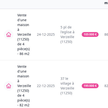
m
Vente
d'une
maison
5
pl de
à
l'eglise
à
Verzeille
24-12-2025
8
105 000
€
Verzeille
(11250)
(11250)
de
4
pièce(s)
-
86
m2
Vente
d'une
maison
37
le
à
village
à
Verzeille
22-12-2025
8
195 000
€
Verzeille
(11250)
(11250)
de
4
pièce(s)
-
82
m2