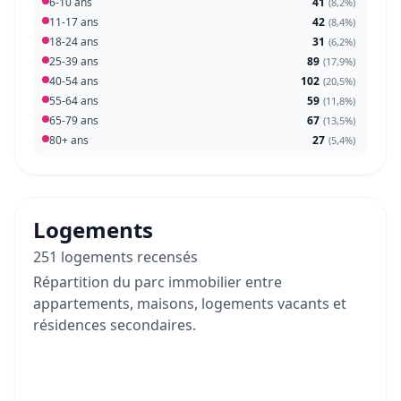
6-10 ans
41
(
8,2%
)
11-17 ans
42
(
8,4%
)
18-24 ans
31
(
6,2%
)
25-39 ans
89
(
17,9%
)
40-54 ans
102
(
20,5%
)
55-64 ans
59
(
11,8%
)
65-79 ans
67
(
13,5%
)
80+ ans
27
(
5,4%
)
Logements
251 logements recensés
Répartition du parc immobilier entre
appartements, maisons, logements vacants et
résidences secondaires.