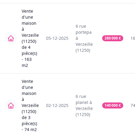
Vente
d'une
maison
6
rue
à
portepa
Verzeille
05-12-2025
à
1
280 000
€
(11250)
Verzeille
de
4
(11250)
pièce(s)
-
163
m2
Vente
d'une
maison
6
rue
à
planel
à
Verzeille
02-12-2025
7
140 000
€
Verzeille
(11250)
(11250)
de
3
pièce(s)
-
74
m2