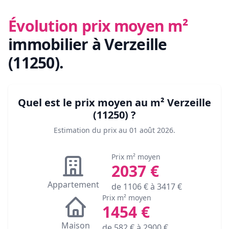
Évolution prix moyen m²
immobilier
à Verzeille
(11250)
.
Quel est le prix moyen au m²
Verzeille
(11250)
?
Estimation du prix au
01 août 2026
.
Prix m² moyen
2037
€
Appartement
de
1106
€ à
3417
€
Prix m² moyen
1454
€
Maison
de
582
€ à
2900
€