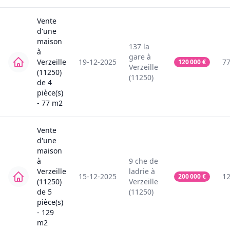
Vente
d'une
maison
137
la
à
gare
à
Verzeille
19-12-2025
7
120 000
€
Verzeille
(11250)
(11250)
de
4
pièce(s)
-
77
m2
Vente
d'une
maison
à
9
che de
Verzeille
ladrie
à
15-12-2025
1
200 000
€
(11250)
Verzeille
de
5
(11250)
pièce(s)
-
129
m2