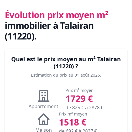
Évolution prix moyen m²
immobilier
à Talairan
(11220)
.
Quel est le prix moyen au m²
Talairan
(11220)
?
Estimation du prix au
01 août 2026
.
Prix m² moyen
1729
€
Appartement
de
825
€ à
2878
€
Prix m² moyen
1518
€
Maison
de
692
€ à
2837
€