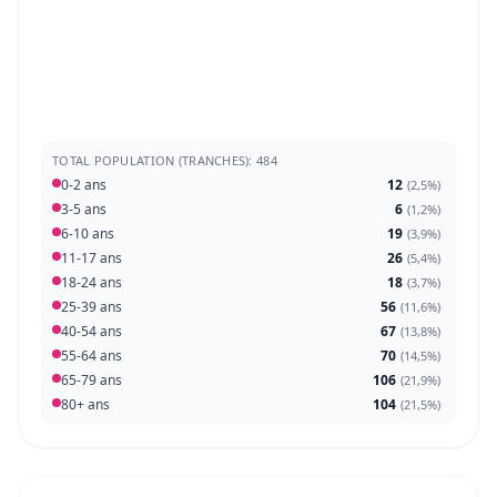
TOTAL POPULATION (TRANCHES): 484
0-2 ans
12
(
2,5%
)
3-5 ans
6
(
1,2%
)
6-10 ans
19
(
3,9%
)
11-17 ans
26
(
5,4%
)
18-24 ans
18
(
3,7%
)
25-39 ans
56
(
11,6%
)
40-54 ans
67
(
13,8%
)
55-64 ans
70
(
14,5%
)
65-79 ans
106
(
21,9%
)
80+ ans
104
(
21,5%
)