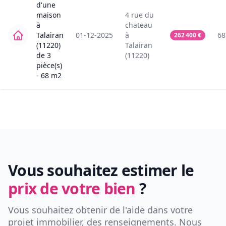
d'une
maison
4
rue du
à
chateau
Talairan
01-12-2025
à
68
262 400
€
(11220)
Talairan
de
3
(11220)
pièce(s)
-
68
m2
Vous souhaitez estimer le
prix de votre bien
?
Vous souhaitez obtenir de l'aide dans votre
projet immobilier, des renseignements. Nous