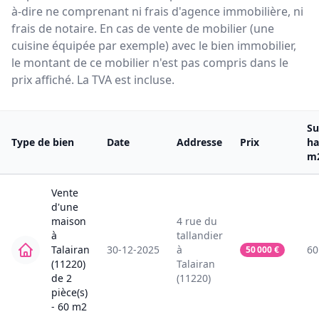
à-dire ne comprenant ni frais d'agence immobilière, ni
frais de notaire. En cas de vente de mobilier (une
cuisine équipée par exemple) avec le bien immobilier,
le montant de ce mobilier n'est pas compris dans le
prix affiché. La TVA est incluse.
Su
Type de bien
Date
Addresse
Prix
ha
m
Vente
d'une
maison
4
rue du
à
tallandier
Talairan
30-12-2025
à
60
50 000
€
(11220)
Talairan
de
2
(11220)
pièce(s)
-
60
m2