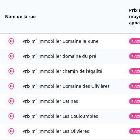
Prix
Nom de la rue
moy
appa
Prix m² immobilier
Domaine la Rune
172
Prix m² immobilier
domaine du pré
172
Prix m² immobilier
chemin de l'égalité
172
Prix m² immobilier
Domaine des Olivières
172
Prix m² immobilier
Catinas
172
Prix m² immobilier
Les Couloumbies
172
Prix m² immobilier
Les Olivières
172