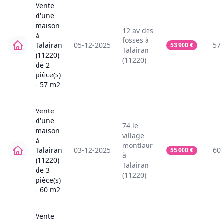
Vente
d'une
maison
12
av des
à
fosses
à
Talairan
05-12-2025
57
53 900
€
Talairan
(11220)
(11220)
de
2
pièce(s)
-
57
m2
Vente
d'une
74
le
maison
village
à
montlaur
Talairan
03-12-2025
60
55 000
€
à
(11220)
Talairan
de
3
(11220)
pièce(s)
-
60
m2
Vente