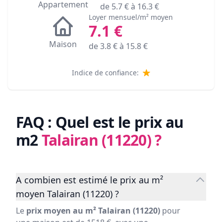
Appartement
de
5.7
€ à
16.3
€
Loyer mensuel/m² moyen
7.1
€
Maison
de
3.8
€ à
15.8
€
Indice de confiance:
FAQ : Quel est le prix au
m2
Talairan (11220)
?
A combien est estimé le prix au m²
moyen Talairan (11220) ?
Le
prix moyen au m² Talairan (11220)
pour