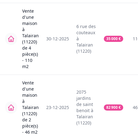
Vente
d'une
maison
6
rue des
à
couteaux
Talairan
30-12-2025
à
11
35 000
€
(11220)
Talairan
de
4
(11220)
pièce(s)
-
110
m2
Vente
d'une
2075
maison
jardins
à
de saint
Talairan
23-12-2025
46
82 900
€
benoit
à
(11220)
Talairan
de
2
(11220)
pièce(s)
-
46
m2