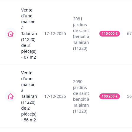
Vente
d'une
2081
maison
jardins
à
de saint
Talairan
17-12-2025
67
110 000
€
benoit
à
(11220)
Talairan
de
3
(11220)
pièce(s)
-
67
m2
Vente
d'une
2090
maison
jardins
à
de saint
Talairan
17-12-2025
56
100 250
€
benoit
à
(11220)
Talairan
de
2
(11220)
pièce(s)
-
56
m2