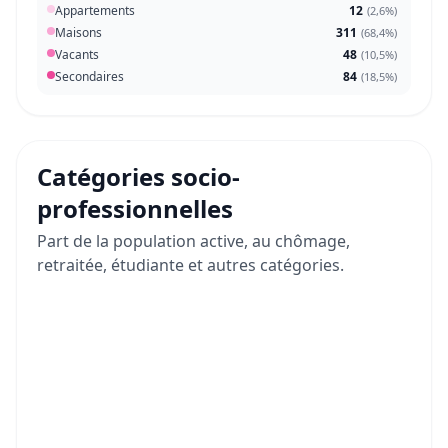
Appartements
12
(
2,6%
)
Maisons
311
(
68,4%
)
Vacants
48
(
10,5%
)
Secondaires
84
(
18,5%
)
Catégories socio-
professionnelles
Part de la population active, au chômage,
retraitée, étudiante et autres catégories.