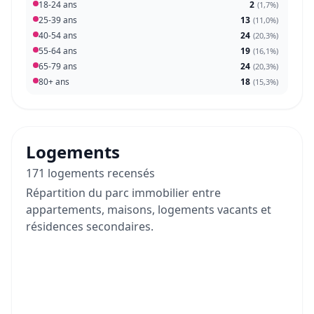
18-24 ans
2
(
1,7%
)
25-39 ans
13
(
11,0%
)
40-54 ans
24
(
20,3%
)
55-64 ans
19
(
16,1%
)
65-79 ans
24
(
20,3%
)
80+ ans
18
(
15,3%
)
Logements
171 logements recensés
Répartition du parc immobilier entre
appartements, maisons, logements vacants et
résidences secondaires.