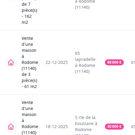
à
Rodome
de
7
(11140)
pièce(s)
-
162
m2
Vente
d'une
maison
65
à
lapradelle
Rodome
22-12-2025
6
88 000
€
à
Rodome
(11140)
(11140)
de
3
pièce(s)
-
61
m2
Vente
d'une
maison
5
rte de la
à
boulzane
à
Rodome
18-12-2025
6
30 000
€
Rodome
(11140)