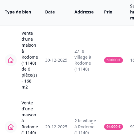
S
Type de bien
Date
Addresse
Prix
h
m
Vente
d'une
maison
à
27
le
Rodome
village
à
30-12-2025
1
50 000
€
(11140)
Rodome
de
6
(11140)
pièce(s)
-
168
m2
Vente
d'une
maison
à
2
le village
Rodome
29-12-2025
à
Rodome
9
94 000
€
(11140)
(11140)