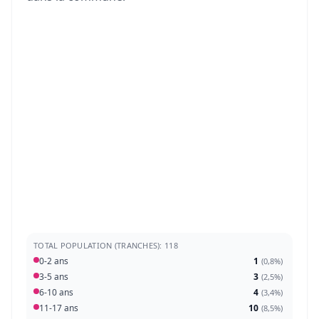
TOTAL POPULATION (TRANCHES): 118
0-2 ans
1
(
0,8%
)
3-5 ans
3
(
2,5%
)
6-10 ans
4
(
3,4%
)
11-17 ans
10
(
8,5%
)