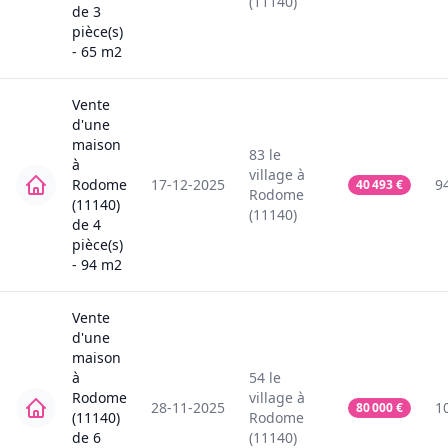
(11140)
de
3
pièce(s)
-
65
m2
Vente
d'une
maison
83
le
à
village
à
Rodome
17-12-2025
9
40 493
€
Rodome
(11140)
(11140)
de
4
pièce(s)
-
94
m2
Vente
d'une
maison
à
54
le
Rodome
village
à
28-11-2025
1
80 000
€
(11140)
Rodome
de
6
(11140)