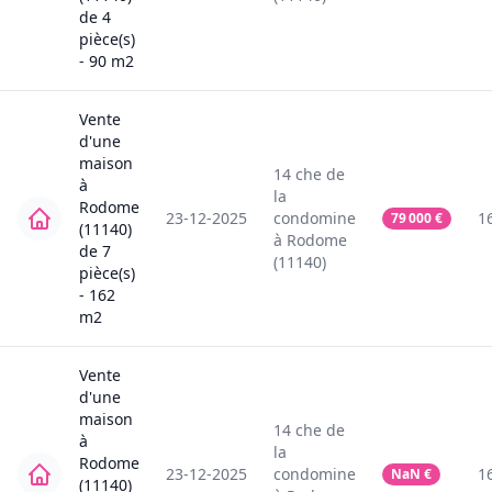
de
4
pièce(s)
-
90
m2
Vente
d'une
maison
14
che de
à
la
Rodome
23-12-2025
condomine
1
79 000
€
(11140)
à
Rodome
de
7
(11140)
pièce(s)
-
162
m2
Vente
d'une
maison
14
che de
à
la
Rodome
23-12-2025
condomine
1
NaN
€
(11140)