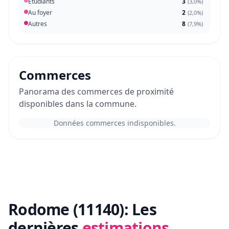
Étudiants
3
(
3,0%
)
Au foyer
2
(
2,0%
)
Autres
8
(
7,9%
)
Commerces
Panorama des commerces de proximité
disponibles dans la commune.
Données commerces indisponibles.
Rodome (11140):
Les
dernières
estimations