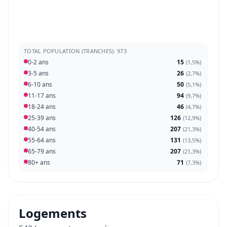
TOTAL POPULATION (TRANCHES): 973
0-2 ans
15
(
1,5%
)
3-5 ans
26
(
2,7%
)
6-10 ans
50
(
5,1%
)
11-17 ans
94
(
9,7%
)
18-24 ans
46
(
4,7%
)
25-39 ans
126
(
12,9%
)
40-54 ans
207
(
21,3%
)
55-64 ans
131
(
13,5%
)
65-79 ans
207
(
21,3%
)
80+ ans
71
(
7,3%
)
Logements