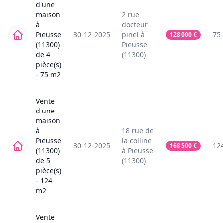
d'une
maison
2
rue
à
docteur
Pieusse
30-12-2025
pinel
à
75
128 000
€
(11300)
Pieusse
de
4
(11300)
pièce(s)
-
75
m2
Vente
d'une
maison
à
18
rue de
Pieusse
la colline
30-12-2025
12
168 500
€
(11300)
à
Pieusse
de
5
(11300)
pièce(s)
-
124
m2
Vente