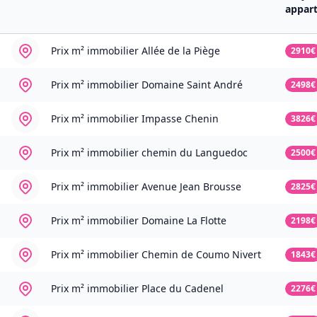
appar
Prix m² immobilier
Allée de la Piège
2910€
Prix m² immobilier
Domaine Saint André
2498€
Prix m² immobilier
Impasse Chenin
3826€
Prix m² immobilier
chemin du Languedoc
2500€
Prix m² immobilier
Avenue Jean Brousse
2825€
Prix m² immobilier
Domaine La Flotte
2198€
Prix m² immobilier
Chemin de Coumo Nivert
1843€
Prix m² immobilier
Place du Cadenel
2276€