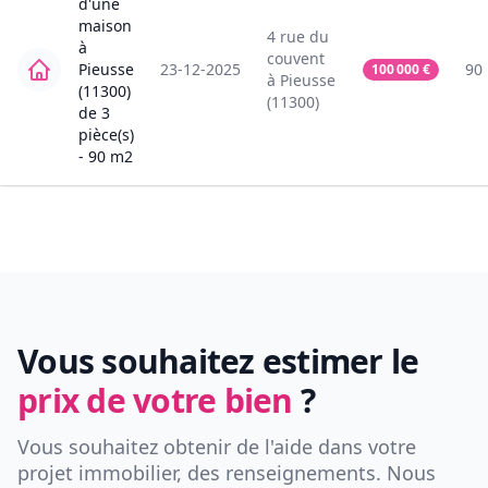
d'une
maison
4
rue du
à
couvent
Pieusse
23-12-2025
90
100 000
€
à
Pieusse
(11300)
(11300)
de
3
pièce(s)
-
90
m2
Vous souhaitez estimer le
prix de votre bien
?
Vous souhaitez obtenir de l'aide dans votre
projet immobilier, des renseignements. Nous