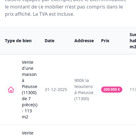
le montant de ce mobilier n'est pas compris dans le
prix affiché. La TVA est incluse.
Su
Type de bien
Date
Addresse
Prix
ha
m
Vente
d'une
maison
à
9006
la
Pieusse
teouliero
31-12-2025
11
200 000
€
(11300)
à
Pieusse
de
7
(11300)
pièce(s)
-
113
m2
Vente