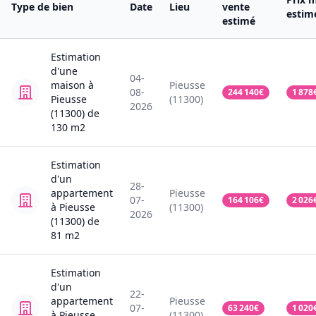
Type de bien
Date
Lieu
vente
estim
estimé
Estimation
d'une
04-
maison
à
Pieusse
08-
244 140
€
1 878
Pieusse
(11300)
2026
(11300)
de
130
m2
Estimation
d'un
28-
appartement
Pieusse
07-
164 106
€
2 026
à Pieusse
(11300)
2026
(11300)
de
81
m2
Estimation
d'un
22-
appartement
Pieusse
07-
63 240
€
1 020
à Pieusse
(11300)