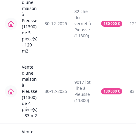
d'une
maison
32
che
à
du
Pieusse
30-12-2025
vernet
à
12
130 000
€
(11300)
Pieusse
de
5
(11300)
pièce(s)
-
129
m2
Vente
d'une
maison
9017
lot
à
ilhe
à
Pieusse
30-12-2025
83
130 000
€
Pieusse
(11300)
(11300)
de
4
pièce(s)
-
83
m2
Vente