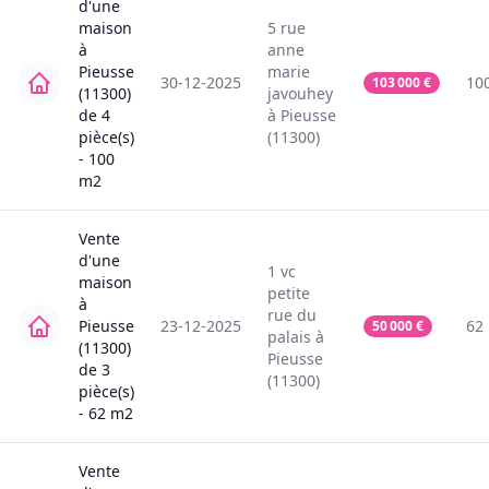
d'une
maison
5
rue
à
anne
Pieusse
marie
30-12-2025
10
103 000
€
(11300)
javouhey
de
4
à
Pieusse
pièce(s)
(11300)
-
100
m2
Vente
d'une
1
vc
maison
petite
à
rue du
Pieusse
23-12-2025
62
50 000
€
palais
à
(11300)
Pieusse
de
3
(11300)
pièce(s)
-
62
m2
Vente