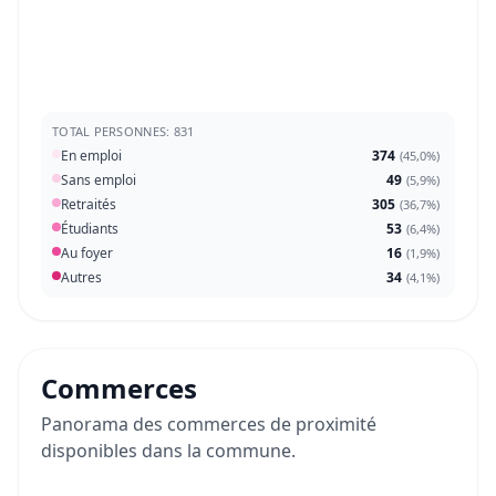
TOTAL PERSONNES: 831
En emploi
374
(
45,0%
)
Sans emploi
49
(
5,9%
)
Retraités
305
(
36,7%
)
Étudiants
53
(
6,4%
)
Au foyer
16
(
1,9%
)
Autres
34
(
4,1%
)
Commerces
Panorama des commerces de proximité
disponibles dans la commune.