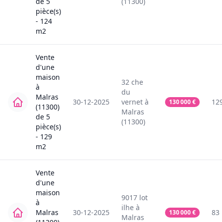
de
5
(11300)
pièce(s)
-
124
m2
Vente
d'une
maison
32
che
à
du
Malras
30-12-2025
vernet
à
12
130 000
€
(11300)
Malras
de
5
(11300)
pièce(s)
-
129
m2
Vente
d'une
maison
9017
lot
à
ilhe
à
Malras
30-12-2025
83
130 000
€
Malras