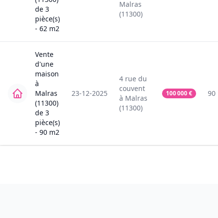
Malras
de
3
(11300)
pièce(s)
-
62
m2
Vente
d'une
maison
4
rue du
à
couvent
Malras
23-12-2025
90
100 000
€
à
Malras
(11300)
(11300)
de
3
pièce(s)
-
90
m2