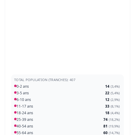
TOTAL POPULATION (TRANCHES): 407
0-2 ans
14
(
3,4%
)
3-5 ans
22
(
5,4%
)
6-10 ans
12
(
2,9%
)
11-17 ans
33
(
8,1%
)
18-24 ans
18
(
4,4%
)
25-39 ans
74
(
18,2%
)
40-54 ans
81
(
19,9%
)
55-64 ans
60
(
14,7%
)