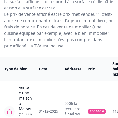
La surface affichée correspond à la surface réelle bâtie
et non à la surface carrez.
Le prix de vente affiché est le prix "net vendeur", c'est-
à-dire ne comprenant ni frais d'agence immobilière, ni
frais de notaire. En cas de vente de mobilier (une
cuisine équipée par exemple) avec le bien immobilier,
le montant de ce mobilier n'est pas compris dans le
prix affiché. La TVA est incluse.
Su
Type de bien
Date
Addresse
Prix
ha
m
Vente
d'une
maison
à
9006
la
Malras
teouliero
31-12-2025
11
200 000
€
(11300)
à
Malras