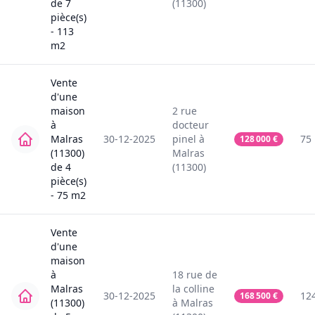
de
7
(11300)
pièce(s)
-
113
m2
Vente
d'une
maison
2
rue
à
docteur
Malras
30-12-2025
pinel
à
75
128 000
€
(11300)
Malras
de
4
(11300)
pièce(s)
-
75
m2
Vente
d'une
maison
à
18
rue de
Malras
la colline
30-12-2025
12
168 500
€
(11300)
à
Malras