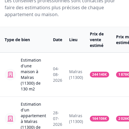
Les conseillers professionnels sont contactés pour
faire des estimations plus précises de chaque
appartement ou maison.
Prix de
Prix m
Type de bien
Date
Lieu
vente
estim
estimé
Estimation
d'une
04-
maison
à
Malras
08-
244 140
€
1 878
€
Malras
(11300)
2026
(11300)
de
130
m2
Estimation
d'un
28-
appartement
Malras
07-
164 106
€
2 026
€
à Malras
(11300)
2026
(11300)
de