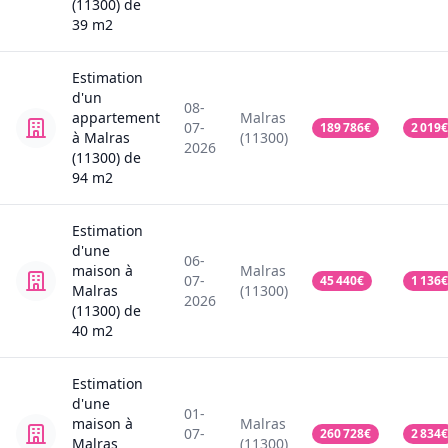
(11300)
de
39
m2
Estimation
d'un
08-
appartement
Malras
07-
189 786
€
2 019
€
à Malras
(11300)
2026
(11300)
de
94
m2
Estimation
d'une
06-
maison
à
Malras
07-
45 440
€
1 136
€
Malras
(11300)
2026
(11300)
de
40
m2
Estimation
d'une
01-
maison
à
Malras
07-
260 728
€
2 834
€
Malras
(11300)