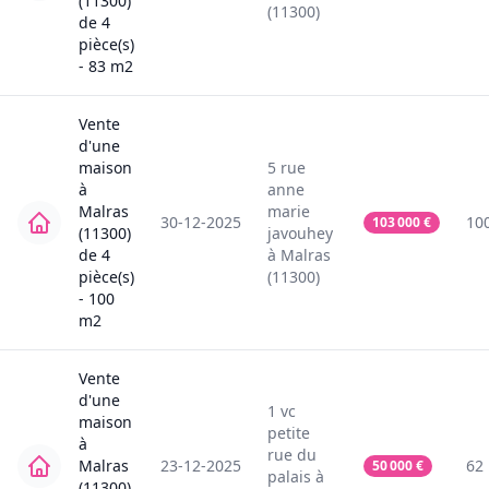
(11300)
(11300)
de
4
pièce(s)
-
83
m2
Vente
d'une
maison
5
rue
à
anne
Malras
marie
30-12-2025
10
103 000
€
(11300)
javouhey
de
4
à
Malras
pièce(s)
(11300)
-
100
m2
Vente
d'une
1
vc
maison
petite
à
rue du
Malras
23-12-2025
62
50 000
€
palais
à
(11300)