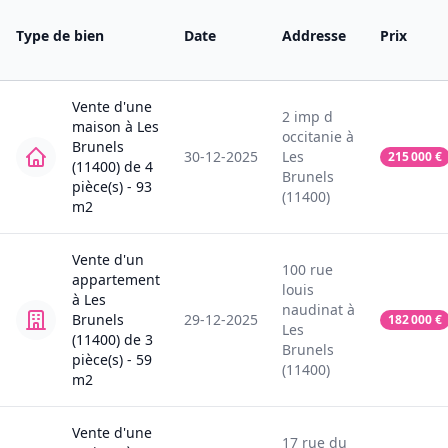
Type de bien
Date
Addresse
Prix
Vente
d'une
2
imp d
maison
à
Les
occitanie
à
Brunels
30-12-2025
Les
215 000
€
(11400)
de
4
Brunels
pièce(s) -
93
(11400)
m2
Vente
d'un
100
rue
appartement
louis
à
Les
naudinat
à
Brunels
29-12-2025
182 000
€
Les
(11400)
de
3
Brunels
pièce(s) -
59
(11400)
m2
Vente
d'une
17
rue du