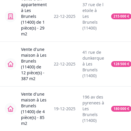
appartement
37
rue de l
à
Les
etoile
à
Brunels
22-12-2025
Les
215 000
€
(11400)
de
1
Brunels
pièce(s) -
29
(11400)
m2
Vente
d'une
41
rue de
maison
à
Les
dunkerque
Brunels
22-12-2025
à
Les
128 500
€
(11400)
de
Brunels
12
pièce(s) -
(11400)
387
m2
Vente
d'une
196
av des
maison
à
Les
pyrenees
à
Brunels
19-12-2025
Les
180 000
€
(11400)
de
4
Brunels
pièce(s) -
85
(11400)
m2