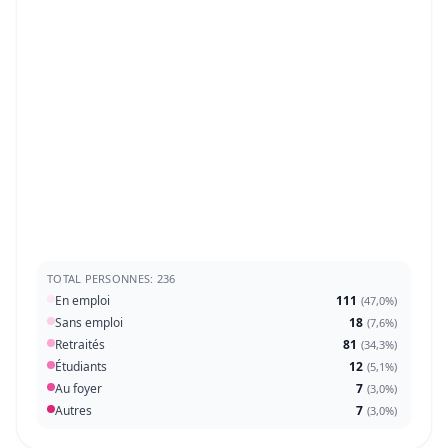
TOTAL PERSONNES: 236
En emploi
111
(
47,0%
)
Sans emploi
18
(
7,6%
)
Retraités
81
(
34,3%
)
Étudiants
12
(
5,1%
)
Au foyer
7
(
3,0%
)
Autres
7
(
3,0%
)