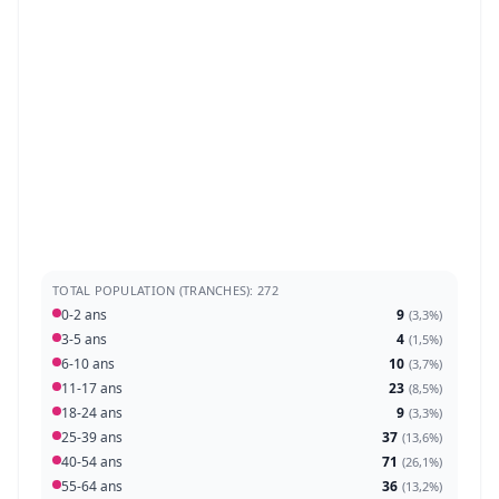
TOTAL POPULATION (TRANCHES): 272
0-2 ans
9
(
3,3%
)
3-5 ans
4
(
1,5%
)
6-10 ans
10
(
3,7%
)
11-17 ans
23
(
8,5%
)
18-24 ans
9
(
3,3%
)
25-39 ans
37
(
13,6%
)
40-54 ans
71
(
26,1%
)
55-64 ans
36
(
13,2%
)