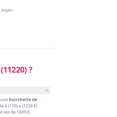
² moyen
 (11220)
?
c une
fourchette de
e à (110) x (1224 €)
 est de 1839 €,