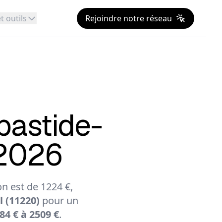
t outils
Rejoindre notre réseau
bastide-
 2026
 est de 1224 €,
 (11220)
pour un
84 € à 2509 €
.