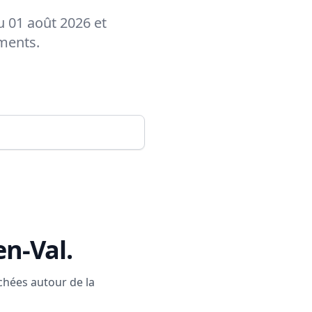
u 01 août 2026 et
ements.
en-Val
.
rchées autour de la