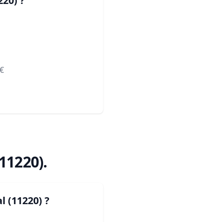
220)
?
€
(11220)
.
l (11220)
?