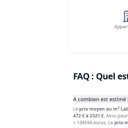
Appar
FAQ : Quel es
A combien est estimé l
Le
prix moyen au m² Lab
472 € à 2321 €
. Ainsi pou
= 134594 euros. Le
prix 