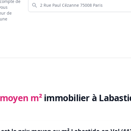
s compte de
 vous
eur de
 une
x moyen m²
immobilier
à Labasti