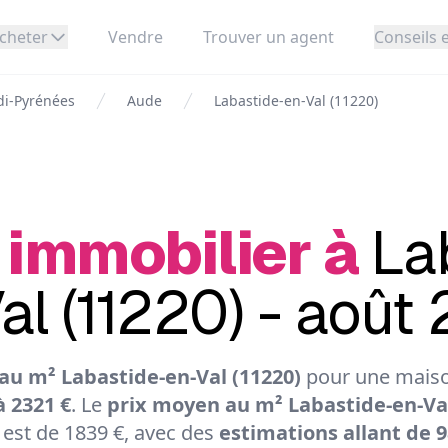
cheter
Vendre
Trouver un agent
Conseils e
di-Pyrénées
Aude
Labastide-en-Val (11220)
 immobilier à
La
al (11220) - août
au m² Labastide-en-Val (11220)
pour une maison
à 2321 €
. Le
prix moyen au m² Labastide-en-Val
est de 1839 €, avec des
estimations allant de 9