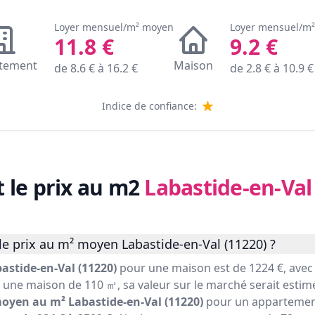
Loyer mensuel/m² moyen
Loyer mensuel/m
11.8
€
9.2
€
tement
Maison
de
8.6
€ à
16.2
€
de
2.8
€ à
10.9
€
Indice de confiance:
t le prix au m2
Labastide-en-Val
e prix au m² moyen Labastide-en-Val (11220) ?
astide-en-Val (11220)
pour une maison est de 1224 €, ave
r une maison de 110 ㎡, sa valeur sur le marché serait estimé
moyen au m² Labastide-en-Val (11220)
pour un appartement