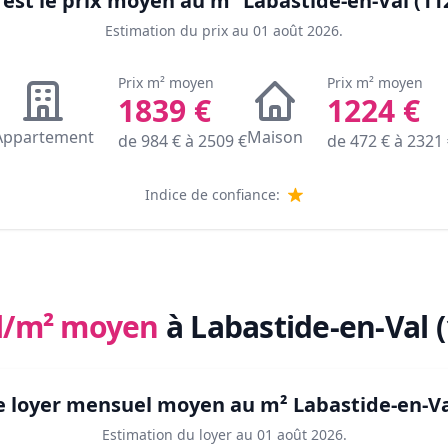
 est le prix moyen au m²
Labastide-en-Val (11
Estimation du prix au
01 août 2026
.
Prix m² moyen
Prix m² moyen
1839
€
1224
€
Appartement
Maison
de
984
€ à
2509
€
de
472
€ à
2321
Indice de confiance:
l/m² moyen
à Labastide-en-Val 
le loyer mensuel moyen au m²
Labastide-en-Va
Estimation du loyer au
01 août 2026
.