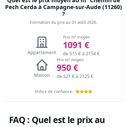
Quel est le prix moyen au m²
Chemin de
Pech Cerda à Campagne-sur-Aude (11260)
?
Estimation du prix au
01 août 2026
.
Prix m² moyen
1091
€
Appartement
de
515
€ à
2154
€
Prix m² moyen
950
€
Maison
de
521
€ à
2125
€
Indice de confiance:
FAQ : Quel est le prix au