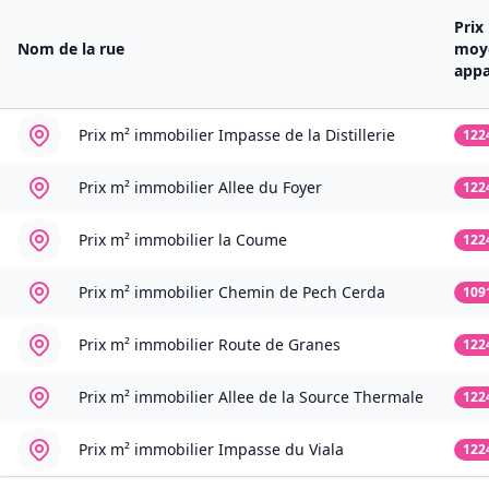
Prix
Nom de la rue
moy
app
Prix m² immobilier
Impasse de la Distillerie
122
Prix m² immobilier
Allee du Foyer
122
Prix m² immobilier
la Coume
122
Prix m² immobilier
Chemin de Pech Cerda
109
Prix m² immobilier
Route de Granes
122
Prix m² immobilier
Allee de la Source Thermale
122
Prix m² immobilier
Impasse du Viala
122