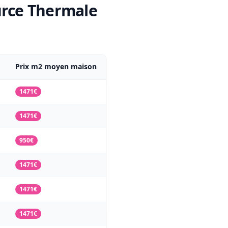
ource Thermale
Prix m2 moyen maison
1471€
1471€
950€
1471€
1471€
1471€