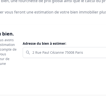
bien, une fourchette de prix global ainsi que le calcul du p
ier vous feront
une estimation de votre bien immobilier plus 
u bien.
ous avons
Adresse du bien à estimer:
estimation
s compte de
 vous
eur de
 une