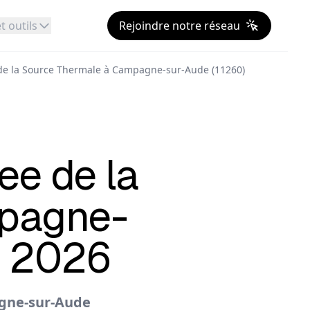
t outils
Rejoindre notre réseau
 de la Source Thermale à Campagne-sur-Aude (11260)
lee de la
mpagne-
t 2026
agne-sur-Aude