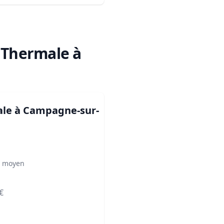
e Thermale à
ale à Campagne-sur-
² moyen
€