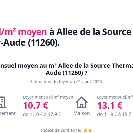
l/m² moyen
à Allee de la Sourc
-Aude (11260)
.
mensuel moyen au m²
Allee de la Source Therm
Aude (11260)
?
Estimation du loyer au
01 août 2026
.
Loyer mensuel/m² moyen
Loyer mensuel/m
10.7
€
13.1
€
tement
Maison
de
11.0
€ à
17.9
€
de
11.9
€ à
15.7
Indice de confiance: