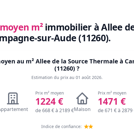
x moyen m²
immobilier
à Allee d
mpagne-sur-Aude (11260)
.
 moyen au m²
Allee de la Source Thermale à 
(11260)
?
Estimation du prix au
01 août 2026
.
Prix m² moyen
Prix m² moyen
1224
€
1471
€
Appartement
Maison
de
668
€ à
2189
€
de
671
€ à
2879
Indice de confiance: