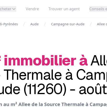
cheter
Vendre
Trouver un agent
Conseils e
di-Pyrénées
Aude
Campagne-sur-Aude
Allee
 immobilier à
Al
 Thermale à Ca
ude (11260) - aoû
n au m² Allee de la Source Thermale à Camp