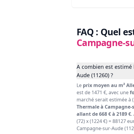
FAQ : Quel es
Campagne-su
A combien est estimé 
Aude (11260) ?
Le
prix moyen au m² All
est de 1471 €, avec une
f
marché serait estimée à (
Thermale à Campagne-s
allant de 668 € à 2189 €
.
(72) x (1224 €) = 88127 eu
Campagne-sur-Aude (1126