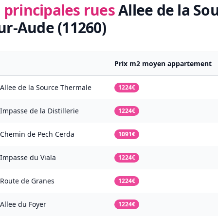
 principales rues
Allee de la S
r-Aude (11260)
Prix m2 moyen appartement
Allee de la Source Thermale
1224€
Impasse de la Distillerie
1224€
Chemin de Pech Cerda
1091€
Impasse du Viala
1224€
Route de Granes
1224€
Allee du Foyer
1224€